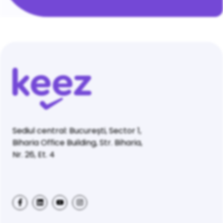
Sediul central: București, Sector 1,
Biharia Office Building, Str. Biharia,
Nr. 26, Et. 4