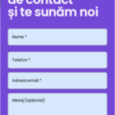
și te sunăm noi
Nume
*
Telefon*
Adresă
email
*
Mesaj
(opțional)