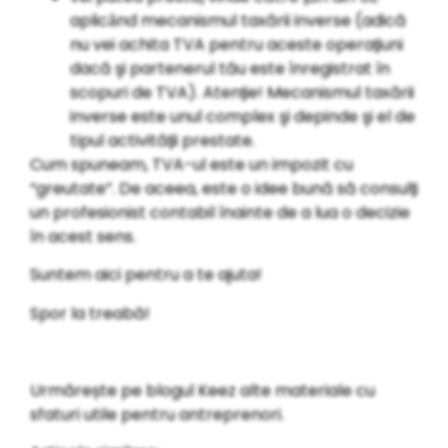
aplicȃnd mecanismul taxării inverse (adică
nu vei achita TVA pentru aceste operaƫiuni
dacă şi partenerul tău este ȋnregistrat ȋn
scopuri de TVA). Atenƫie! Mecanismul taxării
inverse este unul complex şi depinde şi el de
tipul activităƫii prestate.
Cum spuneam, TVA-ul este un impozit cu
“greutate”. De aceea, este o idee bună să consulƫi
un profesionist contabil ȋnainte de a lua o decizie
ȋn acest sens.
Suntem aici pentru a te ajuta!
Spor la treabă!
Urmărește pe blogul Keez alte materiale cu
sfaturi utile pentru antreprenori.