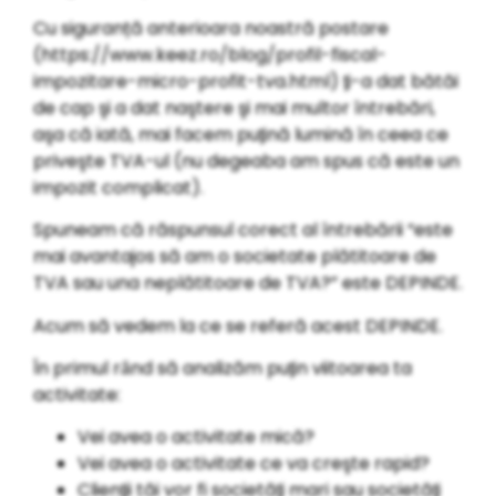
Cu siguranță anterioara noastră postare
(https://www.keez.ro/blog/profil-fiscal-
impozitare-micro-profit-tva.html) ƫi-a dat bătăi
de cap şi a dat naştere şi mai multor ȋntrebări,
aşa că iată, mai facem puƫină lumină ȋn ceea ce
priveşte TVA-ul (nu degeaba am spus că este un
impozit complicat).
Spuneam că răspunsul corect al ȋntrebării “este
mai avantajos să am o societate plătitoare de
TVA sau una neplătitoare de TVA?” este DEPINDE.
Acum să vedem la ce se referă acest DEPINDE.
În primul rȃnd să analizăm puƫin viitoarea ta
activitate:
Vei avea o activitate mică?
Vei avea o activitate ce va creşte rapid?
Clienƫii tăi vor fi societăƫi mari sau societăƫi