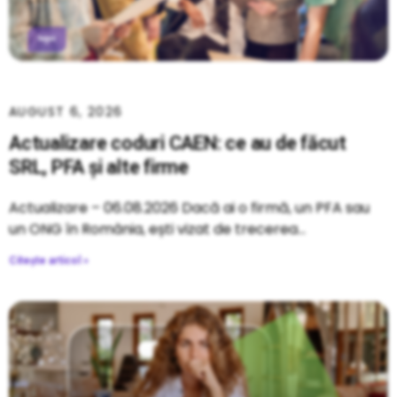
AUGUST 6, 2026
Actualizare coduri CAEN: ce au de făcut
SRL, PFA și alte firme
Actualizare – 06.08.2026 Dacă ai o firmă, un PFA sau
un ONG în România, ești vizat de trecerea
Citește articol »