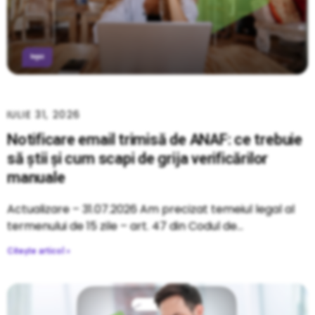
IULIE 31, 2026
Notificare email trimisă de ANAF: ce trebuie
să știi și cum scapi de grija verificărilor
manuale
Actualizare – 31.07.2026 Am precizat temeiul legal al
termenului de 15 zile – art. 47 din Codul de
Citește articol »