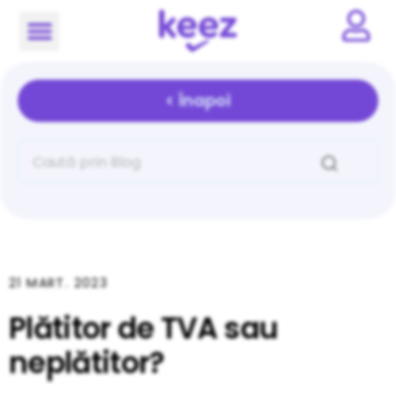
< Înapoi
21 MART. 2023
Plătitor de TVA sau
neplătitor?