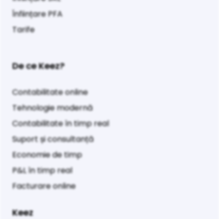
Înființare PFA
Tarife
De ce Keez?
Contabilitate online
Tehnologie modernă
Contabilitate în timp real
Suport și consultanță
Economie de timp
P&L în timp real
Facturare online
Keez