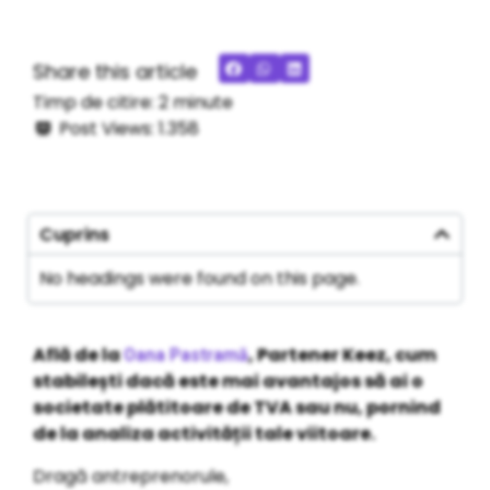
Share this article
Timp de citire:
2
minute
Post Views:
1.358
Cuprins
No headings were found on this page.
Află de la
, Partener Keez, cum
Oana Pastramă
stabilești dacă este mai avantajos să ai o
societate plătitoare de TVA sau nu, pornind
de la analiza activității tale viitoare.
Dragă antreprenorule,