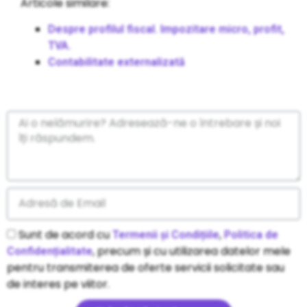
Articole similare:
Despre profilul fiscal. Impozitare micro, profit,
TVA.
Contabilitate externalizată
Sunt de acord cu
,
Termenii și Condițiile
Politica de
, precum și cu utilizarea datelor mele
Confidențialitate
pentru transmiterea de oferte servicii solicitate sau
de interes pe viitor.