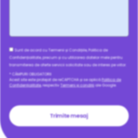
Consent
Sunt de acord cu Termenii și Condițiile, Politica de
Confidențialitate, precum și cu utilizarea datelor mele pentru
transmiterea de oferte servicii solicitate sau de interes pe viitor.
* CÂMPURI OBLIGATORII
Acest site este protejat de reCAPTCHA și se aplică
Politica de
Confidențialitate
, respectiv
Termeni și condiții
ale Google.
CAPTCHA