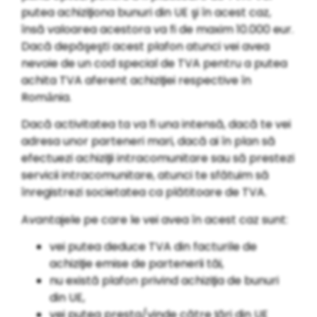
putea achiziƫiona bunuri din UE şi ȋn acest caz,
ȋnsă valoarea acestora va fi de maxim 10.000 eur.
Dacă depăşeşti acest plafon atunci vei avea
nevoie de un cod special de TVA pentru a putea
achita TVA aferent achiziƫiei respective ȋn
Romȃnia.
Dacă activitatea ta va fi una intensă, dacă te vei
adresa unor parteneri mari, dacă ai ȋn plan să
efectuezi achiziƫii intracomunitare sau să prestezi
servicii intracomunitare, atunci te sfătuim să
ȋnregistrezi societatea ca plătitoare de TVA.
Avantajele pe care le vei avea ȋn acest caz sunt:
vei putea deduce TVA din facturile de
achiziƫie emise de partenerii tăi,
nu există plafon privind achiziƫia de bunuri
din UE,
vei putea presta/vinde către ƫări din UE