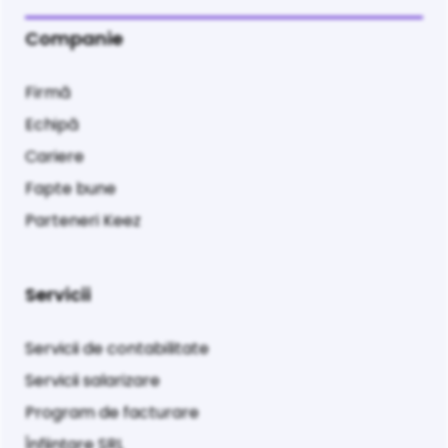
Companie
Firmă
Echipă
Cariere
Fapte bune
Parteneri Keez
Servicii
Servicii de contabilitate
Servicii salarizare
Program de facturare
Înființare SRL