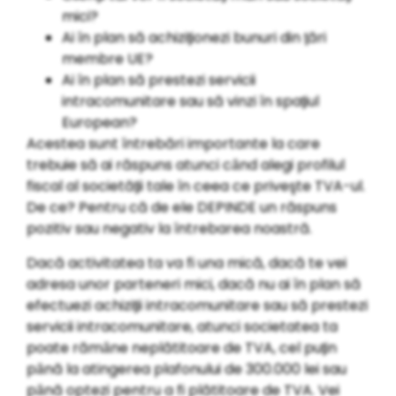
mici?
Ai ȋn plan să achiziƫionezi bunuri din ƫări
membre UE?
Ai ȋn plan să prestezi servicii
intracomunitare sau să vinzi ȋn spaƫiul
European?
Acestea sunt ȋntrebări importante la care
trebuie să ai răspuns atunci cȃnd alegi profilul
fiscal al societăƫii tale ȋn ceea ce priveşte TVA-ul.
De ce? Pentru că de ele DEPINDE un răspuns
pozitiv sau negativ la ȋntrebarea noastră.
Dacă activitatea ta va fi una mică, dacă te vei
adresa unor parteneri mici, dacă nu ai ȋn plan să
efectuezi achiziƫii intracomunitare sau să prestezi
servicii intracomunitare, atunci societatea ta
poate rămȃne neplătitoare de TVA, cel puƫin
pȃnă la atingerea plafonului de 300.000 lei sau
pȃnă optezi pentru a fi plătitoare de TVA. Vei