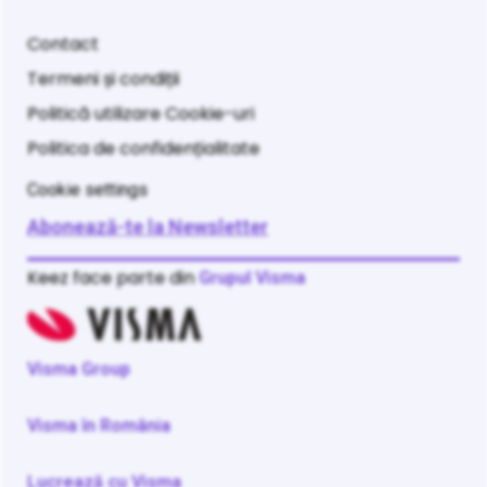
Contact
Termeni și condiții
Politică utilizare Cookie-uri
Politica de confidențialitate
Cookie settings
Abonează-te la Newsletter
Keez face parte din
Grupul Visma
Visma Group
Visma în România
Lucrează cu Visma