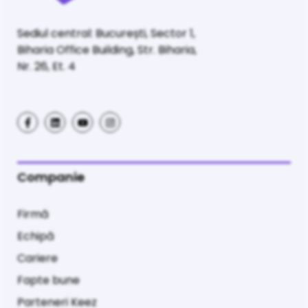
Sediul central: București, Sector 1,
Biharia Office Building, Str. Biharia,
Nr. 26, Et. 4
Companie
Firmă
Echipă
Cariere
Fapte bune
Parteneri Keez