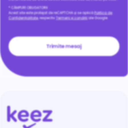
* CÂMPURI OBLIGATORII
Acest site este protejat de reCAPTCHA și se aplică
Politica de
Confidențialitate
, respectiv
Termeni și condiții
ale Google.
CAPTCHA