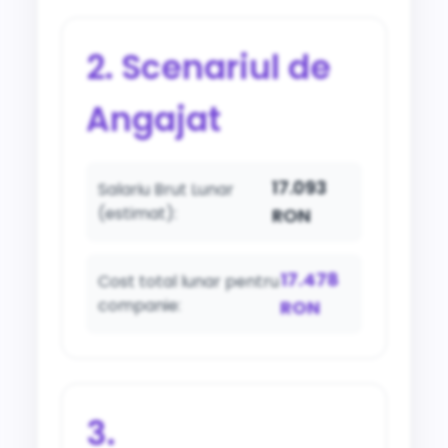
2. Scenariul de
Angajat
17.093
Salariu Brut Lunar
(estimat):
RON
17.478
Cost total lunar pentru
companie:
RON
3.