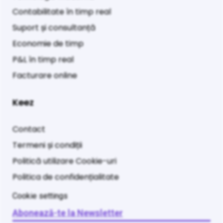
Contabilitate în timp real
Suport și consultanță
Economie de timp
P&L în timp real
Facturare online
Keez
Contact
Termeni și condiții
Politică utilizare Cookie-uri
Politica de confidențialitate
Cookie settings
Abonează-te la Newsletter