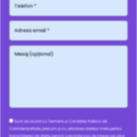
Adresă
email
*
Mesaj
(opțional)
Consent
Sunt de acord cu Termenii și Condițiile, Politica de
Confidențialitate, precum și cu utilizarea datelor mele pentru
transmiterea de oferte servicii solicitate sau de interes pe viitor.