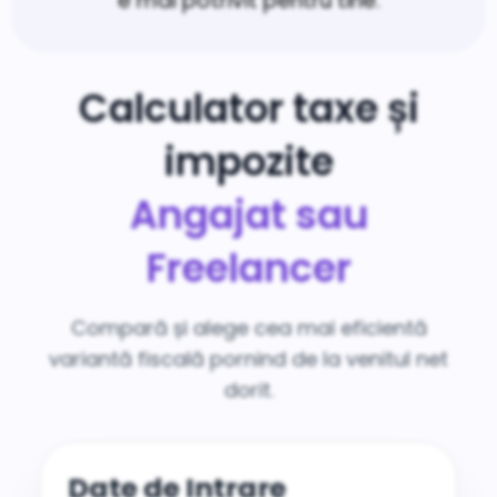
e mai potrivit pentru tine.
Calculator taxe și
impozite
Angajat sau
Freelancer
Compară și alege cea mai eficientă
variantă fiscală pornind de la venitul net
dorit.
Date de Intrare