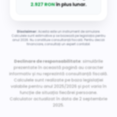
2.927 RON
în plus lunar.
Disclaimer:
Acesta este un instrument de simulare.
Calculele sunt estimative și se bazează pe legislația pentru
anul 2026. Nu constituie consultanță fiscală. Pentru decizii
financiare, consultați un expert contabil.
Declinare de responsabilitate
: simulările
prezentate în această pagină au caracter
informativ și nu reprezintă consultanță fiscală.
Calculele sunt realizate pe baza legislației
valabile pentru anul 2025/2026 și pot varia în
funcție de situația fiecărei persoane.
Calculator actualizat în data de 2 septembrie
2025.