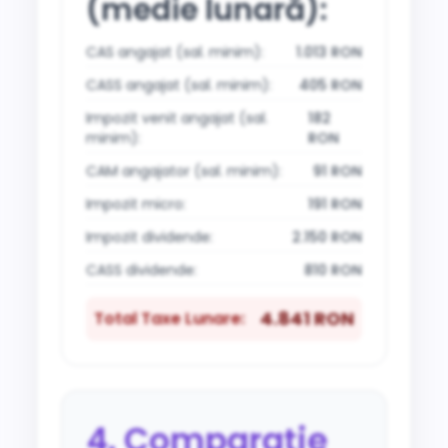
(medie lunară):
CAS angajat (sal. minim):
1.013 RON
CASS angajat (sal. minim):
405 RON
Impozit venit angajat (sal.
182
minim):
RON
CAM angajator (sal. minim):
91 RON
Impozit micro:
191 RON
Impozit dividende:
2.150 RON
CASS dividende:
810 RON
4.841 RON
Total Taxe Lunare:
4. Comparație