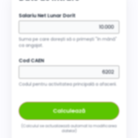
Salariu Net Lunar Dorit
Suma pe care dorești să o primești "în mână"
ca angajat.
Cod CAEN
Codul pentru activitatea principală a afacerii.
Calculează
(Calculul se actualizează automat la modificarea
datelor)