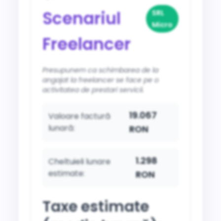
Scenariul
SRL
Micro
Freelancer
Presupunem ca schimbarea de la
angajat la freelancer se face pe o
activitatea de prestari servicii.
19.067
Valoare factură
lunară:
RON
1.298
Cheltuieli lunare
estimate:
RON
Taxe estimate