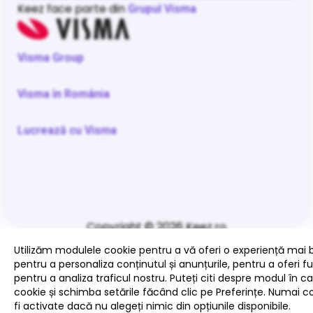
Keez face parte din
Grupul Visma
Visma Group
Visma în România
Lucrează cu Visma
Copyright © 2026 Keez.ro