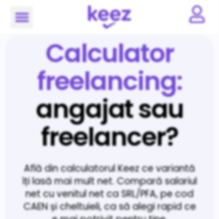
Calculator
freelancing:
angajat sau
freelancer?
Află din calculatorul Keez ce variantă
îți lasă mai mult net. Compară salariul
net cu venitul net ca SRL/PFA, pe cod
CAEN și cheltuieli, ca să alegi rapid ce