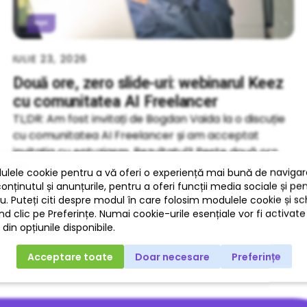
IULIE 23, 2026
Două ore, zero slide-uri: webinarul Keez
cu comunitatea AI Freelancer
TL;DR: Am fost invitați de Bogdan Vaida la o discuție
cu comunitatea AI Freelancer și am acceptat
invitația cu entuziasm. Rezultatul? Peste două ore
de
«
»