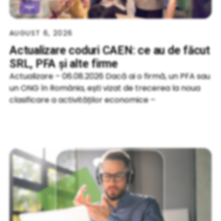
AUGUST 6, 2026
Actualizare coduri CAEN: ce au de făcut
SRL, PFA și alte firme
Actualizare – 06.08.2026 Dacă ai o firmă, un PFA sau
un ONG în România, ești vizat de trecerea la noua
clasificare a activităților economice –