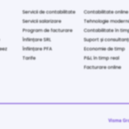
Servicii de contabilitate
Contabilitate online
Servicii salarizare
Tehnologie modern
Program de facturare
Contabilitate în tim
e
Înființare SRL
Suport și consultan
Keez
Înființare PFA
Economie de timp
Tarife
P&L în timp real
Facturare online
Visma Gr