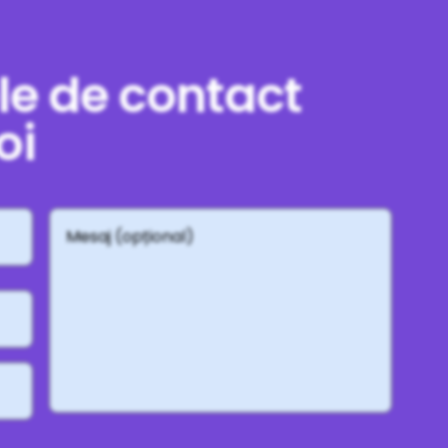
le de contact
oi
Mesaj
(opțional)