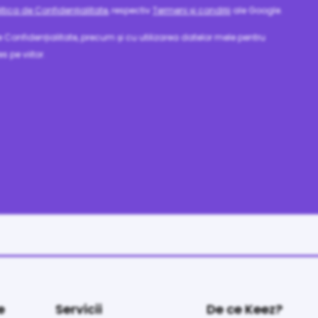
litica de Confidențialitate
, respectiv
Termeni și condiții
ale Google.
e Confidențialitate, precum și cu utilizarea datelor mele pentru
s pe viitor.
e
Servicii
De ce Keez?