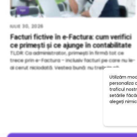
IULIE 30, 2026
Facturi fictive în e-Factura: cum verifici
ce primești și ce ajunge în contabilitate
TL;DR: Ca administrator, primești în firmă tot ce
trece prin e-Factura – inclusiv facturi pe care nu le-
ai cerut niciodată. Vestea bună: nu trebuie să