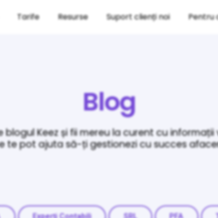
Tarife
Resurse
Suport clienți noi
Pentru 
Blog
 blogul Keez și fii mereu la curent cu informații
e te pot ajuta să-ți gestionezi cu succes aface
A
Experți Contabili
SRL
PFA