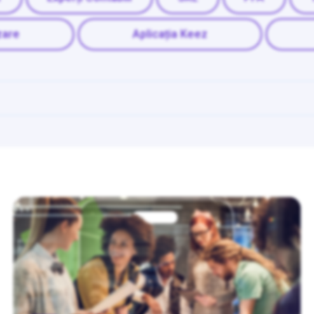
zare
Aplicația Keez