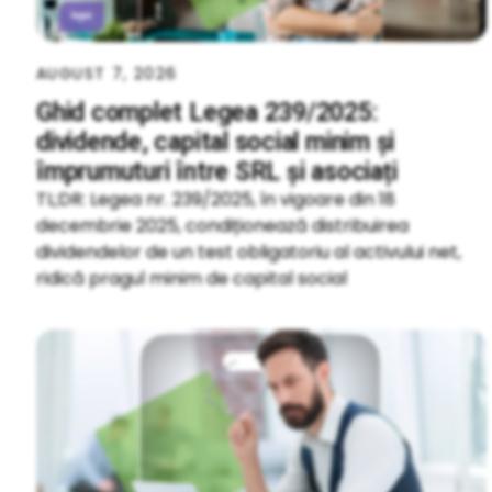
AUGUST 7, 2026
Ghid complet Legea 239/2025:
dividende, capital social minim și
împrumuturi între SRL și asociați
TL;DR: Legea nr. 239/2025, în vigoare din 18
decembrie 2025, condiționează distribuirea
dividendelor de un test obligatoriu al activului net,
ridică pragul minim de capital social