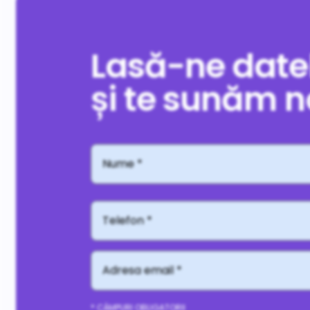
Lasă-ne date
și te sunăm n
Nume
*
*
Telefon*
*
Adresă
email
*
*
CAPTCHA
* CÂMPURI OBLIGATORII