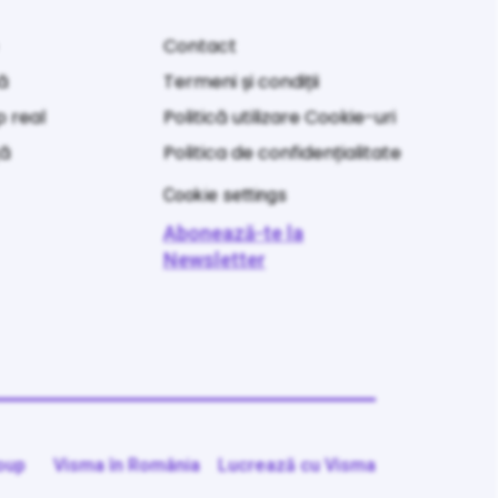
Contact
ă
Termeni și condiții
p real
Politică utilizare Cookie-uri
ță
Politica de confidențialitate
Cookie settings
Abonează-te la
Newsletter
oup
Visma în România
Lucrează cu Visma