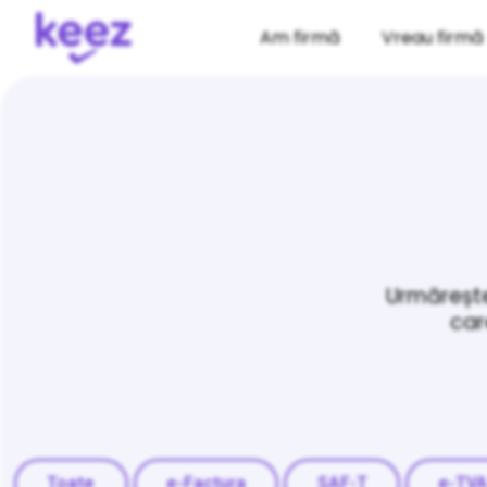
Am firmă
Vreau firmă
Urmărește
car
Toate
e-Factura
SAF-T
e-TV