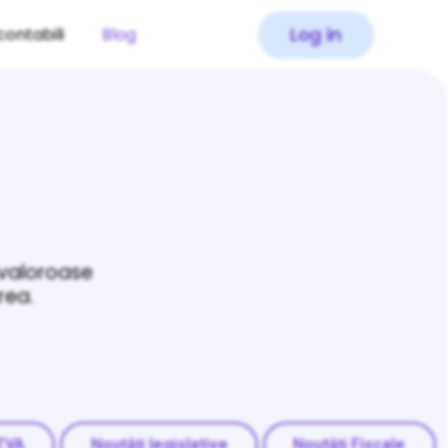
Log in
contabili
Blog
 valoroase
rea.
TVA
Noutăți legislative
Noutăți Fiscale