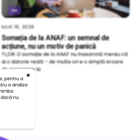
IULIE 16, 2026
Somația de la ANAF: un semnal de
acțiune, nu un motiv de panică
TL;DR: O somație de la ANAF nu înseamnă mereu că
ai o datorie reală – de multe ori e o simplă eroare
de procesare la