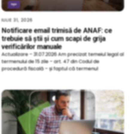
IULIE 31, 2026
Notificare email trimisă de ANAF: ce
trebuie să știi și cum scapi de grija
verificărilor manuale
Actualizare – 31.07.2026 Am precizat temeiul legal al
termenului de 15 zile – art. 47 din Codul de
procedură fiscală – și faptul că termenul