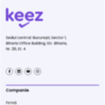
Sediul central: București, Sector 1,
Biharia Office Building, Str. Biharia,
Nr. 26, Et. 4
Companie
Firmă