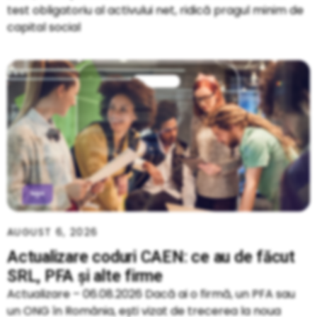
test obligatoriu al activului net, ridică pragul minim de
capital social
AUGUST 6, 2026
Actualizare coduri CAEN: ce au de făcut
SRL, PFA și alte firme
Actualizare – 06.08.2026 Dacă ai o firmă, un PFA sau
un ONG în România, ești vizat de trecerea la noua