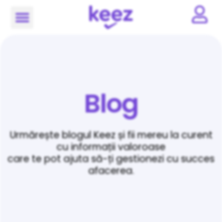
Blog
Urmărește blogul Keez și fii mereu la curent
cu informații valoroase
care te pot ajuta să-ți gestionezi cu succes
afacerea.