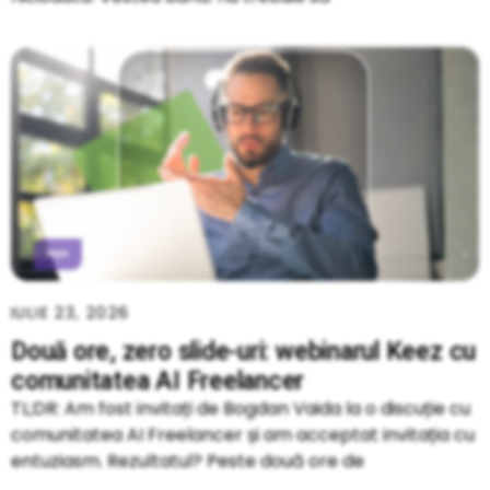
IULIE 23, 2026
Două ore, zero slide-uri: webinarul Keez cu
comunitatea AI Freelancer
TL;DR: Am fost invitați de Bogdan Vaida la o discuție cu
comunitatea AI Freelancer și am acceptat invitația cu
entuziasm. Rezultatul? Peste două ore de