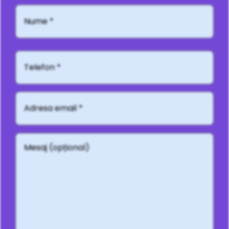
Nume
*
Telefon*
Adresă
email
*
Mesaj
(opțional)