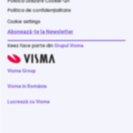
Politică utilizare Cookie-uri
Politica de confidențialitate
Cookie settings
Abonează-te la Newsletter
Keez face parte din
Grupul Visma
Visma Group
Visma în România
Lucrează cu Visma