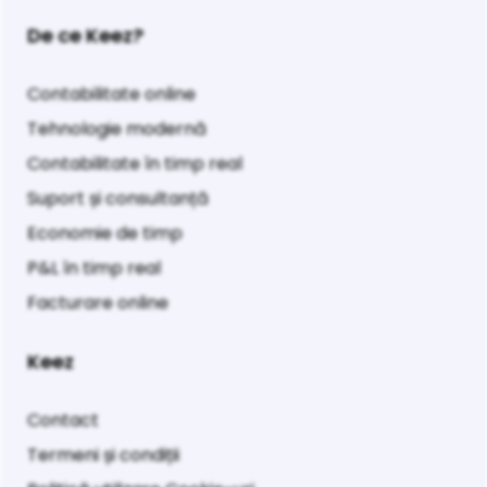
De ce Keez?
Contabilitate online
Tehnologie modernă
Contabilitate în timp real
Suport și consultanță
Economie de timp
P&L în timp real
Facturare online
Keez
Contact
Termeni și condiții