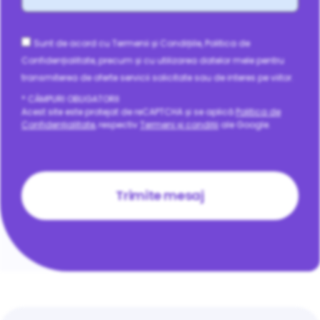
Consent
Sunt de acord cu Termenii și Condițiile, Politica de
Confidențialitate, precum și cu utilizarea datelor mele pentru
transmiterea de oferte servicii solicitate sau de interes pe viitor.
* CÂMPURI OBLIGATORII
Acest site este protejat de reCAPTCHA și se aplică
Politica de
Confidențialitate
, respectiv
Termeni și condiții
ale Google.
CAPTCHA