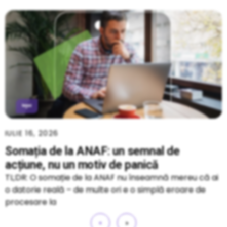
IULIE 16, 2026
Somația de la ANAF: un semnal de
acțiune, nu un motiv de panică
TL;DR: O somație de la ANAF nu înseamnă mereu că ai
o datorie reală – de multe ori e o simplă eroare de
procesare la
«
»