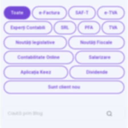
Toate
e-Factura
SAF-T
e-TVA
Experți Contabili
SRL
PFA
TVA
Noutăți legislative
Noutăți Fiscale
Contabilitate Online
Salarizare
Aplicația Keez
Dividende
Sunt client nou