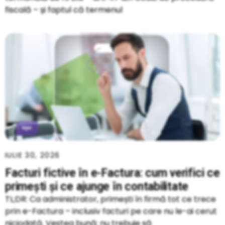
fiscală – și faptul că termenul
IULIE 30, 2026
Facturi fictive în e-Factura: cum verifici ce
primești și ce ajunge în contabilitate
TL;DR: Ca administrator, primești în firmă tot ce trece
prin e-Factura – inclusiv facturi pe care nu le-ai cerut
niciodată. Vestea bună: nu trebuie să