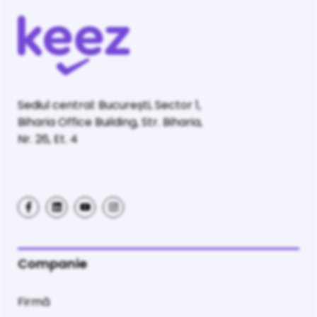
Sediul central: București, Sector 1,
Biharia Office Building, Str. Biharia,
Nr. 26, Et. 4
Companie
Firmă