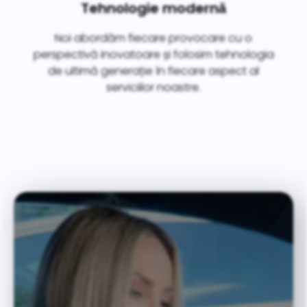
Tehnologie modernǎ
Noi abordăm fiecare provocare cu o
perspectivă inovatoare și folosim tehnologia
de ultimă generație în fiecare aspect al
serviciilor noastre.