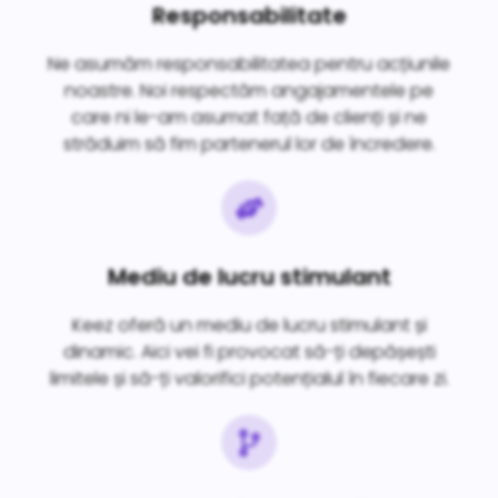
Responsabilitate
Ne asumăm responsabilitatea pentru acțiunile
noastre. Noi respectăm angajamentele pe
care ni le-am asumat față de clienți și ne
străduim să fim partenerul lor de încredere.
Mediu de lucru stimulant
Keez oferă un mediu de lucru stimulant și
dinamic. Aici vei fi provocat să-ți depășești
limitele și să-ți valorifici potențialul în fiecare zi.