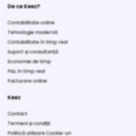
De ce Keez?
Contabilitate online
Tehnologie modernă
Contabilitate în timp real
Suport și consultanță
Economie de timp
P&L în timp real
Facturare online
Keez
Contact
Termeni și condiții
Politică utilizare Cookie-uri