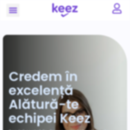
Credem în
excelență
Alătură-te
echipei Keez