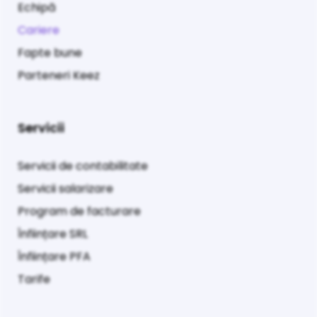
Echipă
Cariere
Fapte bune
Parteneri Keez
Servicii
Servicii de contabilitate
Servicii salarizare
Program de facturare
Înființare SRL
Înființare PFA
Tarife