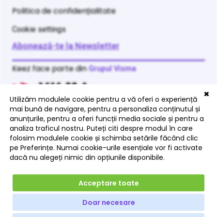
Politica de confidențialitate
Cookie settings
Abonează-te la Newsletter
Keez face parte din
Grupul Visma
Visma Group
Visma în România
Lucrează cu Visma