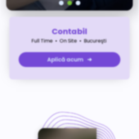
Contabil
Full Time • On Site • Bucureşti
Aplică acum ➜