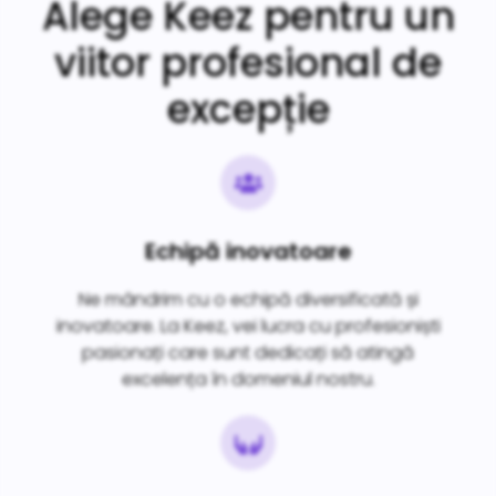
Alege Keez pentru un
viitor profesional de
excepție
Echipă inovatoare
Ne mândrim cu o echipă diversificată și
inovatoare. La Keez, vei lucra cu profesioniști
pasionați care sunt dedicați să atingă
excelența în domeniul nostru.