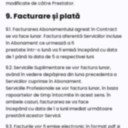
modificate de către Prestator.
9. Facturare și plată
9.1. Facturarea Abonamentului agreat în Contract
se va face lunar. Factura aferentă Serviciilor incluse
în Abonament ce urmează a fi
prestate într-o lună va fi emisă începând cu data
de 1 până la data de 5 a respectivei luni.
9.2. Serviciile Suplimentare se vor factura lunar,
având în vedere depășirea din luna precedenta a
Serviciilor cuprinse în Abonament.
Serviciile Profesionale se vor factura lunar, în baza
rapoartelor de timp întocmite în acest sens. În
ambele cazuri, facturarea se va face
începând cu data de 1 a lunii imediat următoare
prestării acestor Servicii.
9.3. Facturile vor fi emise electronic în format pdf și