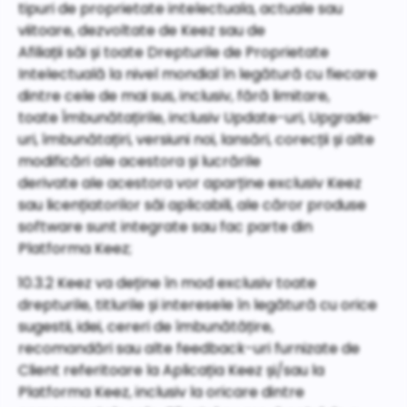
tipuri de proprietate intelectuala, actuale sau
viitoare, dezvoltate de Keez sau de
Afiliații săi și toate Drepturile de Proprietate
Intelectuală la nivel mondial în legătură cu fiecare
dintre cele de mai sus, inclusiv, fără limitare,
toate Îmbunătațirile, inclusiv Update-uri, Upgrade-
uri, îmbunătațiri, versiuni noi, lansări, corecții și alte
modificări ale acestora și lucrările
derivate ale acestora vor aparține exclusiv Keez
sau licențiatorilor săi aplicabili, ale căror produse
software sunt integrate sau fac parte din
Platforma Keez;
10.3.2 Keez va deține în mod exclusiv toate
drepturile, titlurile și interesele în legătură cu orice
sugestii, idei, cereri de îmbunătățire,
recomandări sau alte feedback-uri furnizate de
Client referitoare la Aplicația Keez și/sau la
Platforma Keez, inclusiv la oricare dintre