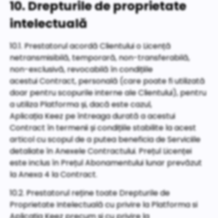
10. Drepturile de proprietate
intelectuală
10.1. Prestatorul acordă Clientului o Licență
netransmisibilă, temporară, non-transferabilă,
non-exclusivă, revocabilă în condițiile
acestui Contract, personală (care poate fi utilizată
doar pentru scopurile interne ale Clientului), pentru
a utiliza Platforma și, dacă este cazul,
Aplicația Keez pe întreaga durată a acestui
Contract în termenii și condițiile stabilite la acest
articol cu scopul de a putea beneficia de Serviciile
detaliate în Anexele Contractului. Prețul Licenței
este inclus în Prețul Abonamentului lunar prevăzut
la Anexa 4 la Contract.
10.2. Prestatorul reține toate Drepturile de
Proprietate Intelectuală cu privire la Platforma si
Aplicația Keez precum și cu privire la