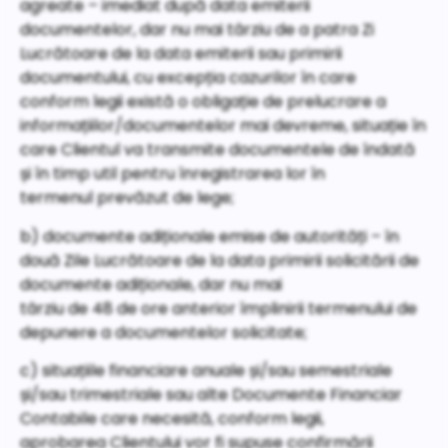
agreate – imediat după data emiterii
documentelor, dar nu mai târziu de a patra Zi
Lucrătoare de la data emiterii sau primirii
documentului, cu excepția cazurilor în care
conform legii există o obligație de prelucrare a
informațiilor/documentelor mai devreme, situație în
care Clientul va transmite documentele de îndată
și în timp util pentru înregistrarea lor în
termenul prevăzut de lege;
b) documente adiționale emise de autorități – în
două Zile Lucrătoare de la data primirii solicitării de
documente adiționale, dar nu mai
târziu de 48 de ore anterior împlinirii termenului de
depunere a documentelor solicitate;
c) situațiile financiare anuale și/sau semestriale
și/sau trimestriale sau alte Documente Financiar
Contabile care necesită, conform legii,
aprobarea Clientului vor fi supuse confirmării