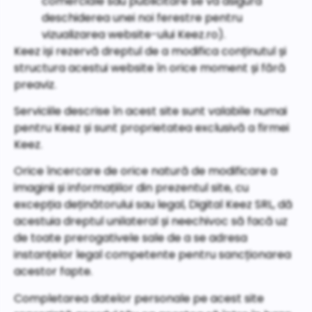
comerciale sau publicitare se va asigura
deschiderea unei noi ferestre pentru
vizualizarea website-ului Keez.ro).
Keez iși rezervă dreptul de a modifica conținutul și
structura acestui website în orice moment și fără
preaviz.
Serviciile descrise în acest site sunt valabile numai
pentru Keez și sunt proprietatea exclusivă a firmei
Keez.
Orice încercare de orice natură de modificare a
imaginii și informațiilor din prezentul site, cu
excepția deținătorului sau legal, Digital Keez SRL, dă
acestuia dreptul unilateral și neechivoc să facă uz
de toate prerogativele sale de a se adresa
instanțelor legal competente pentru sancționarea
acestor fapte.
Completarea datelor personale pe acest site