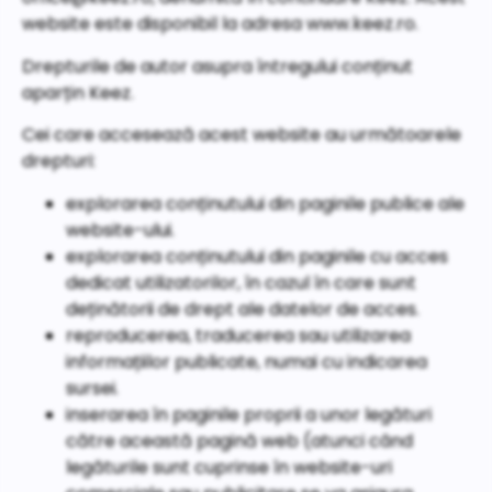
website este disponibil la adresa www.keez.ro.
Drepturile de autor asupra întregului conținut
aparțin Keez.
Cei care accesează acest website au următoarele
drepturi:
explorarea conținutului din paginile publice ale
website-ului.
explorarea conținutului din paginile cu acces
dedicat utilizatorilor, în cazul în care sunt
deținătorii de drept ale datelor de acces.
reproducerea, traducerea sau utilizarea
informațiilor publicate, numai cu indicarea
sursei.
inserarea în paginile proprii a unor legături
către această pagină web (atunci când
legăturile sunt cuprinse în website-uri