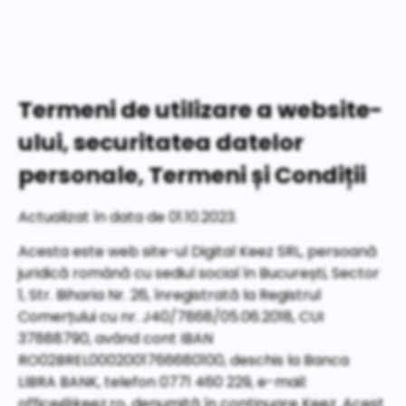
Termeni de utilizare a website-
ului, securitatea datelor
personale, Termeni și Condiții
Actualizat în data de 01.10.2023.
Acesta este web site-ul Digital Keez SRL, persoană
juridică română cu sediul social în București, Sector
1, Str. Biharia Nr. 26, înregistrată la Registrul
Comerțului cu nr. J40/7868/05.06.2018, CUI
37888790, având cont IBAN
RO02BREL0002001766680100, deschis la Banca
LIBRA BANK, telefon 0771 460 229, e-mail:
office@keez.ro, denumită în continuare Keez. Acest