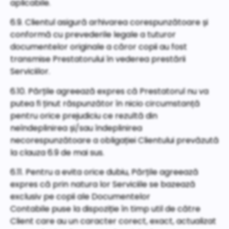
aplicabile.
6.9. Clientul asigură arhivarea corespunzătoare și
conformă cu prevederile legale a tuturor
documentelor originale a căror copii au fost
transmise Prestatorului în vederea prestării
Serviciilor.
6.10. Părțile agreează expres că Prestatorul nu va
putea fi ținut răspunzător în nicio circumstanță
pentru orice prejudiciu ce rezultă din
neîndeplinirea și/sau îndeplinirea
necorespunzătoare a obligației Clientului prevăzută
la clauza 6.9 de mai sus.
6.11. Pentru a evita orice dubiu, Părțile agreează
expres că prin natura lor Serviciile se bazează
exclusiv pe copii ale Documentelor
Contabile puse la dispoziție în timp util de către
Client care au un caracter corect, exact, actualizat