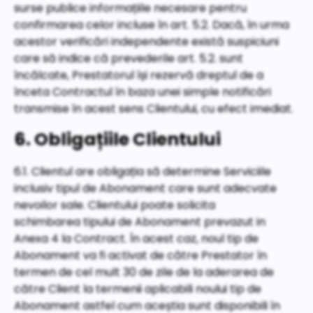
surse publice informațiile necesare pentru
confirmarea celor incluse în art. 5.2. Dacă, în urma
acestor verificări independente există suspiciuni
care să indice că prevederile art. 5.2. sunt
încălcate, Prestatorul își rezervă dreptul de a
înceta Contractul în baza unei simple notificări
transmise în acest sens Clientului, cu efect imediat.
6. Obligațiile Clientului
6.1. Clientul are obligația să determine Serviciile
inclusiv tipul de Abonament care sunt adecvate
nevoilor sale. Clientului poate solicita
schimbarea tipului de Abonament prevazut in
Anexa 4 la Contract. În acest caz, noul tip de
Abonament va fi activat de către Prestator în
termen de cel mult 30 de zile de la aderarea de
către Client la termenii aplicabili noului tip de
Abonament astfel cum aceștia sunt disponibili în