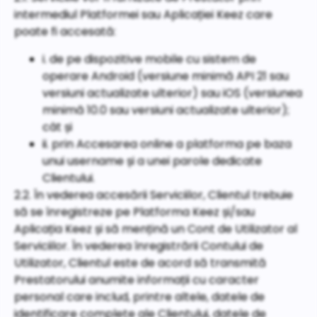
intermediul Platformei sau Aplicației Keez care
poate fi accesată:
i. de pe dispozitive mobile cu sistem de
operare Android (versiune minimă API 21 sau
versiuni actualizate ulterior) sau iOS (versiunea
minimă 10.0 sau versiuni actualizate ulterior);
cât și
ii. prin Accesarea online a platforma pe baza
unui username și a unei parole dedicate
Clientului.
2.2. În vederea accesării Serviciilor, Clientul trebuie
să se înregistreze pe Platforma Keez și/sau
Aplicația Keez și să mențină un Cont de Utilizator al
Serviciilor. În vederea înregistrării Contului de
Utilizator, Clientul este de acord să transmită
Prestatorului anumite informații cu caracter
personal care includ, printre altele, datele de
identificare complete ale Clientului, datele de