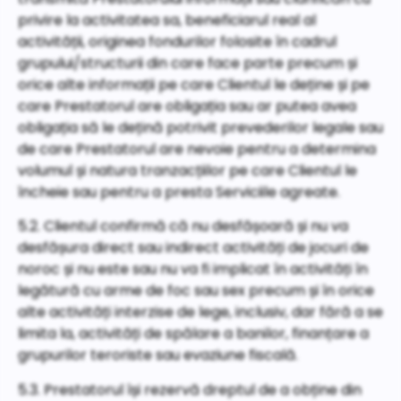
privire la activitatea sa, beneficiarul real al
activității, originea fondurilor folosite în cadrul
grupului/structurii din care face parte precum și
orice alte informații pe care Clientul le deține și pe
care Prestatorul are obligația sau ar putea avea
obligația să le dețină potrivit prevederilor legale sau
de care Prestatorul are nevoie pentru a determina
volumul și natura tranzacțiilor pe care Clientul le
încheie sau pentru a presta Serviciile agreate.
5.2. Clientul confirmă că nu desfășoară și nu va
desfășura direct sau indirect activități de jocuri de
noroc și nu este sau nu va fi implicat în activități în
legătură cu arme de foc sau sex precum și în orice
alte activități interzise de lege, inclusiv, dar fără a se
limita la, activități de spălare a banilor, finanțare a
grupurilor teroriste sau evaziune fiscală.
5.3. Prestatorul își rezervă dreptul de a obține din