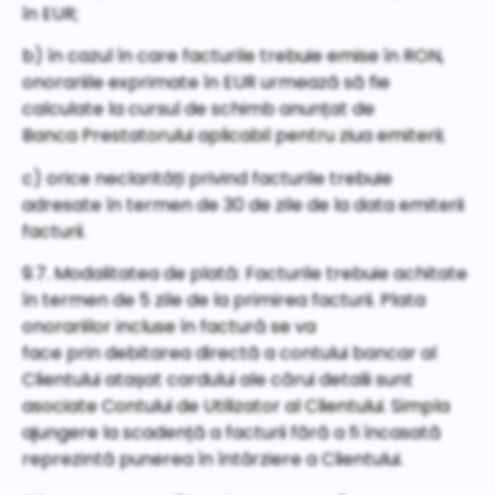
în EUR;
b) în cazul în care facturile trebuie emise în RON,
onorariile exprimate în EUR urmează să fie
calculate la cursul de schimb anunțat de
Banca Prestatorului aplicabil pentru ziua emiterii;
c) orice neclarități privind facturile trebuie
adresate în termen de 30 de zile de la data emiterii
facturii.
9.7. Modalitatea de plată: Facturile trebuie achitate
în termen de 5 zile de la primirea facturii. Plata
onorariilor incluse în factură se va
face prin debitarea directă a contului bancar al
Clientului atașat cardului ale cărui detalii sunt
asociate Contului de Utilizator al Clientului. Simpla
ajungere la scadență a facturii fără a fi încasată
reprezintă punerea în întârziere a Clientului.