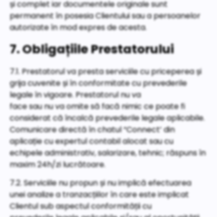
și complet iar documentele originale sunt
permanent în posesia Clientului sau a persoanelor
autorizate în mod expres de acesta.
7. Obligațiile Prestatorului
7.1. Prestatorul va presta serviciile cu priceperea și
grija cuvenite și în conformitate cu prevederile
legale în vigoare. Prestatorul nu va
face sau nu va omite să facă nimic ce poate fi
considerat că încalcă prevederile legale aplicabile.
Comunicare directă în chatul “Connect’ din
aplicație cu expertul contabil alocat sau cu
echipele administrativ, salarizare, tehnic; răspuns în
maxim 24h/zi lucrătoare.
7.2. Serviciile nu propun și nu implică efectuarea
unei analize a tranzacțiilor în care este implicat
Clientul sub aspectul conformității cu