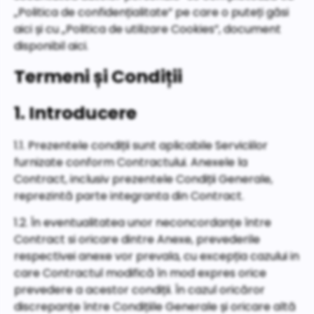
„Politica de confidențialitate” pe care o puteți găsi
aici și cu „Politica de utilizare Cookies”, document
disponibil aici.
Termeni și Condiții
1. Introducere
1.1. Prezentele condiții sunt aplicabile Serviciilor
furnizate conform Contractului. Anexele la
Contract, inclusiv prezentele Condiții Generale,
reprezintă parte integranta din Contract.
1.2. În eventualitatea unor neconcordanțe între
Contract si oricare dintre Anexe, prevederile
respectivei anexe vor prevala, cu excepția cazului in
care Contractul modifică în mod expres orice
prevedere a acestor condiții. În cazul oricăror
discrepanțe între Condițiile Generale și oricare altă