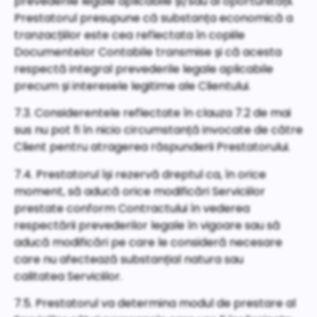
prevederile legale aplicabile și/sau al oportunității.
Prestatorul presupune că substanța economică a
tranzacțiilor este cea reflectata în copiile
Documentelor Contabile transmise și că acesta
respectă integral prevederile legale aplicabile
precum și interesele legitime ale Clientului.
7.3. Considerentele reflectate în clauza 7.2 de mai
sus nu pot fi în nicio circumstanță invocate de către
Client pentru atragerea răspunderii Prestatorului.
7.4. Prestatorul își rezervă dreptul ca, în orice
moment, să aducă orice modificări Serviciilor
prestate conform Contractului în vederea
respectării prevederilor legale în vigoare sau să
aducă modificări pe care le consideră necesare
care nu afectează substanțial natura sau
calitatea Serviciilor.
7.5. Prestatorul va determina modul de prestare al