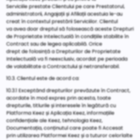
Serviciile prestate Clientului pe care Prestatorul,
administratorii, Angajații și Afiliații acestuia le-au
creat în contextul prestării Serviciilor. Clientul
va avea doar dreptul să folosească aceste Drepturi
de Proprietate Intelectuală în condițiile stabilite în
Contract sau de legea aplicabilă. Orice
drept de folosință a Drepturilor de Proprietate
Intelectuală va fi neexclusiv, acordat pe perioada
de valabilitate a Contractului și netransferabil.
10.3. Clientul este de acord ca:
10.3.1 Exceptând drepturilor prevăzute în Contract,
acordate în mod expres prin acesta, toate
drepturile, titlurile și interesele în legătură cu
Platforma Keez și Aplicația Keez, informațiile
confidențiale ale Keez, tehnologia Keez,
Documentația, conținutul care poate fi Accesat
prin utilizarea Platformei Keez și a tuturor celorlalte