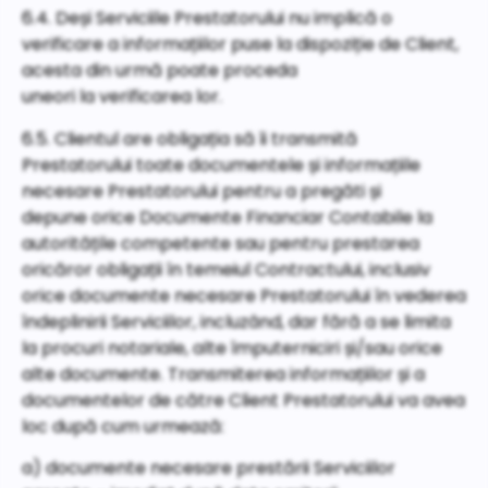
6.4. Deși Serviciile Prestatorului nu implică o
verificare a informațiilor puse la dispoziție de Client,
acesta din urmă poate proceda
uneori la verificarea lor.
6.5. Clientul are obligația să îi transmită
Prestatorului toate documentele și informațiile
necesare Prestatorului pentru a pregăti și
depune orice Documente Financiar Contabile la
autoritățile competente sau pentru prestarea
oricăror obligații în temeiul Contractului, inclusiv
orice documente necesare Prestatorului în vederea
îndeplinirii Serviciilor, incluzând, dar fără a se limita
la procuri notariale, alte împuterniciri și/sau orice
alte documente. Transmiterea informațiilor și a
documentelor de către Client Prestatorului va avea
loc după cum urmează:
a) documente necesare prestării Serviciilor