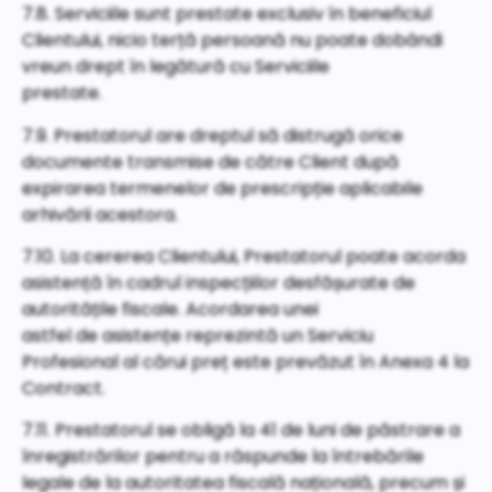
7.8. Serviciile sunt prestate exclusiv în beneficiul
Clientului, nicio terță persoană nu poate dobândi
vreun drept în legătură cu Serviciile
prestate.
7.9. Prestatorul are dreptul să distrugă orice
documente transmise de către Client după
expirarea termenelor de prescripție aplicabile
arhivării acestora.
7.10. La cererea Clientului, Prestatorul poate acorda
asistență în cadrul inspecțiilor desfășurate de
autoritățile fiscale. Acordarea unei
astfel de asistențe reprezintă un Serviciu
Profesional al cărui preț este prevăzut în Anexa 4 la
Contract.
7.11. Prestatorul se obligă la 41 de luni de păstrare a
înregistrărilor pentru a răspunde la întrebările
legale de la autoritatea fiscală națională, precum și