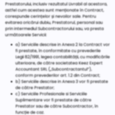
Prestatorului, inclusiv rezultatul Livrabil al acestora,
astfel cum acestea sunt menționate în Contract,
corespunde cerințelor și nevoilor sale. Pentru
evitarea oricărui dubiu, Prestatorul, personal sau
prin intermediul Subcontractorului sau, va presta
următoarele Servicii:
a) Serviciile descrise in Anexa 2 la Contract vor
fi prestate, în conformitate cu prevederile
Legii 82/1991, legea contabilității, cu modificările
ulterioare, de către societatea Keez Expert
Accountant SRL („Subcontractantul”),
conform prevederilor art. 1.2 din Contract;
b) Serviciile descrise in Anexa 3 vor fi prestate
de către Prestator;
c) Serviciile Profesionale si Serviciile
Suplimentare vor fi prestate de către
Prestator sau de către Subcontractor, în
funcție de caz.