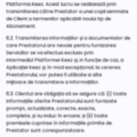
Platforma Keez. Acest lucru se realizează prin
transmiterea către Prestator a unei copii semnate
de Client a termenilor aplicabili noului tip de
Abonament.
6.2. Transmiterea informațiilor și a documentelor de
care Prestatorul are nevoie pentru furnizarea
Serviciilor se va efectua exclusiv prin
intermediul Platformei Keez și, in funcție de caz, a
Aplicației Keez și, în mod excepțional, la cererea
Prestatorului, vor putea fi utilizate si alte
mijloace de transmitere a informațiilor.
6.3. Clientul are obligația să se asigure că: (i) toate
informațiile oferite Prestatorului sunt furnizate
prompt, actualizate, corecte, exacte,
complete, și nu induc în eroare; și (ii) toate
premisele cuprinse în informațiile primite de
Prestator sunt corespunzatoare.