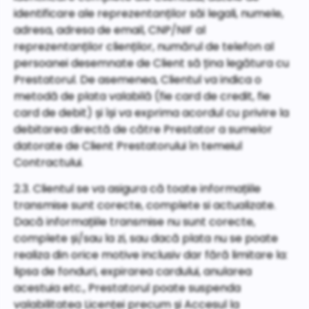
identificare ale reprezentanților săi legali, numele,
adresa, adresa de email, CNP/NIF al
reprezentanților clienților, numărul de telefon al
persoanei desemnate de Client să țina legătura cu
Prestatorul. De asemenea, Clientul va indica o
metodă de plata valabilă (fie card de credit, fie
card de debit) și își va exprima acordul cu privire la
debitarea directă de către Prestator a sumelor
datorate de Client Prestatorului în temeiul
Contractului.
2.3. Clientul se va asigura că toate informațiile
transmise sunt corecte, complete si actualizate.
Dacă informațiile transmise nu sunt corecte,
complete și/sau la zi, sau dacă plata nu se poate
realiza din orice motive inclusiv dar fără limitare la:
lipsa de fonduri, expirarea cardului, anularea
acestuia etc., Prestatorul poate suspenda
valabilitatea Licenței precum și Accesul la