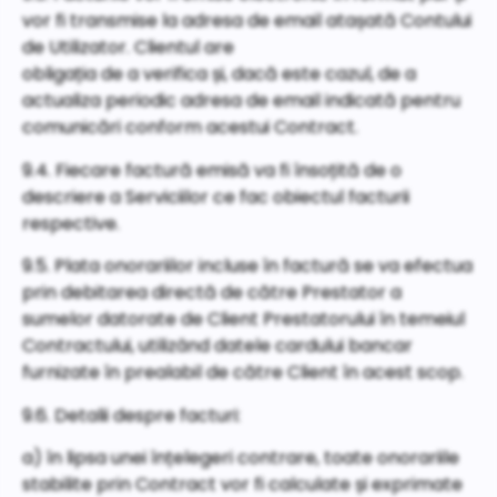
vor fi transmise la adresa de email atașată Contului
de Utilizator. Clientul are
obligația de a verifica și, dacă este cazul, de a
actualiza periodic adresa de email indicată pentru
comunicări conform acestui Contract.
9.4. Fiecare factură emisă va fi însoțită de o
descriere a Serviciilor ce fac obiectul facturii
respective.
9.5. Plata onorariilor incluse în factură se va efectua
prin debitarea directă de către Prestator a
sumelor datorate de Client Prestatorului în temeiul
Contractului, utilizând datele cardului bancar
furnizate în prealabil de către Client în acest scop.
9.6. Detalii despre facturi:
a) în lipsa unei înțelegeri contrare, toate onorariile
stabilite prin Contract vor fi calculate și exprimate