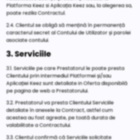
Platforma Keez si Aplicația Keez sau, la alegerea sa,
poate rezilia Contractul.
2.4. Clientul se obligă să mențină în permanență
caracterul secret al Contului de Utilizator și parolei
asociate contului.
3. Serviciile
3.1. Serviciile pe care Prestatorul le poate presta
Clientului prin intermediul Platformei și/sau
Aplicației Keez sunt detaliate in Oferta disponibilă
pe pagina de web a Prestatorului.
3.2. Prestatorul va presta Clientului Serviciile
detaliate în anexele la Contract, astfel cum
acestea au fost agreate, pe toată durata de
valabilitate a Contractului.
3.3. Clientul confirmă că Serviciile solicitate