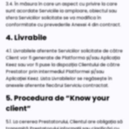
3.4. În măsura în care un aspect cu privire la care
sunt acordate Serviciile ia amploare, obiectul sau
sfera Serviciilor solicitate se va modifica în
conformitate cu prevederile Anexei 4 din contract.
4. Livrabile
4.1. Livrabilele aferente Serviciilor solicitate de către
Client vor fi generate de Platforma și/sau Aplicația
Keez sau vor fi puse la dispoziția Clientului de către
Prestator prin intermediul Platformei și/sau
Aplicației Keez. Lista Livrabilelor se regăsește în
anexele aferente fiecărui Serviciu contractat.
5. Procedura de “Know your
client”
5.1. La cererea Prestatorului, Clientul are obligația să
transmită Prestatorului informații sau clarificări cu