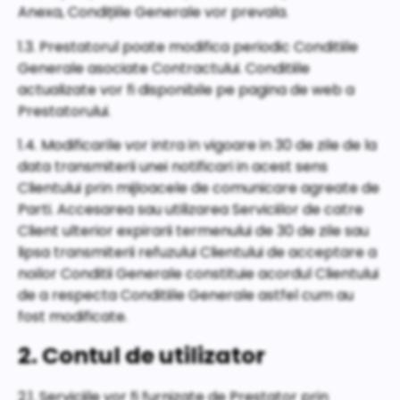
Anexa, Condițiile Generale vor prevala.
1.3. Prestatorul poate modifica periodic Conditiile
Generale asociate Contractului. Conditiile
actualizate vor fi disponibile pe pagina de web a
Prestatorului.
1.4. Modificarile vor intra in vigoare in 30 de zile de la
data transmiterii unei notificari in acest sens
Clientului prin mijloacele de comunicare agreate de
Parti. Accesarea sau utilizarea Serviciilor de catre
Client ulterior expirarii termenului de 30 de zile sau
lipsa transmiterii refuzului Clientului de acceptare a
noilor Conditii Generale constituie acordul Clientului
de a respecta Conditiile Generale astfel cum au
fost modificate.
2. Contul de utilizator
2.1. Serviciile vor fi furnizate de Prestator prin