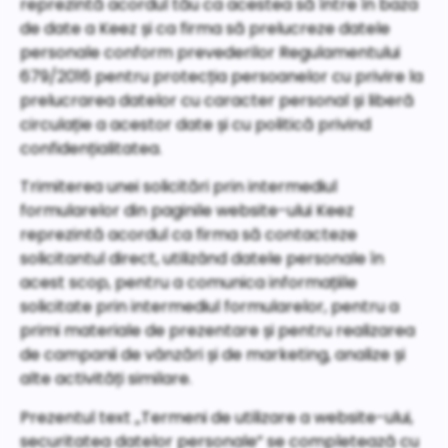
reprezintă acordul tău ca acestea să între în baza
de date a Keez și ca firma să prelucreze datele
personale conform prevederilor Regulamentului
679/2016 pentru protecția persoanelor cu privire la
prelucrarea datelor cu caracter personal și liberă
circulație a acestor date și cu politică privind
confidențialitatea.
Trimiterea unei solicitări prin intermediul
formularelor din paginile website-ului Keez
reprezintă acordul ca firma să contacteze
solicitantul direct, utilizând datele personale în
acest scop, pentru a comunica informațiile
solicitate prin intermediul formularelor, pentru a
primi materiale de prezentare și pentru realizarea
de campanii de vânzări și de marketing, analize și
alte activități similare.
Prezentul text „Termeni de utilizare a website-ului,
securitatea datelor personale” se completează cu