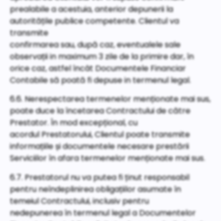
prealabile a acestuia, anterior depunerii la
autoritățile publice competente. Clientul va
transmite
confirmarea sau, după caz, eventualele sale
observații in maximum 3 zile de la primire dar, în
orice caz, astfel încât Documentele Financiar
Contabile să poată fi depuse in termenul legal.
6.6. Nerespectarea termenelor menționate mai sus,
poate duce la încetarea Contractului de către
Prestator. În mod excepțional, cu
acordul Prestatorului, Clientul poate transmite
informațiile și documentele necesare prestării
Serviciilor în afara termenelor menționate mai sus.
6.7. Prestatorul nu va putea fi ținut responsabil
pentru neîndeplinirea obligațiilor asumate în
temeiul Contractului, inclusiv pentru
nedepunerea în termenul legal a Documentelor