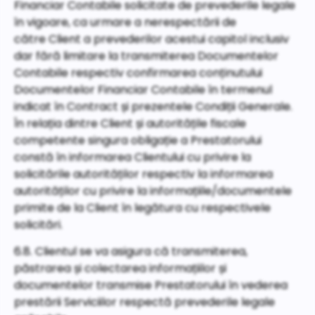
Financiar Contabile solicitate de prevederile legale
în vigoare, ca urmare a nerespectării de
către Client a prevederilor acestui capitol inclusiv
dar fără limitare la transmiterea Documentelor
Contabile respectiv confirmarea conținutului
Documentelor Financiar Contabile în termenul
indicat în Contract și prezentele Condiții Generale.
În relația dintre Client și autoritățile fiscale
competente singura obligație a Prestatorului
constă în informarea Clientului cu privire la
solicitările autorităților respectiv la informarea
autorităților cu privire la informațiile/documentele
primite de la Client în legătura cu respectivele
solicitări.
6.8. Clientul se va asigura că transmiterea,
păstrarea și colectarea informațiilor și
documentelor transmise Prestatorului în vederea
prestării Serviciilor respectă prevederile legale