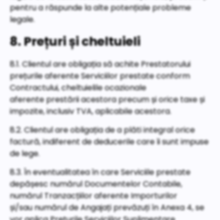
pentru a răspunde la alte potențiale probleme
legale.
8. Prețuri și cheltuieli
8.1. Clientul are obligația să achite Prestatorului
prețurile aferente Serviciilor prestate conform
Contractului, cheltuielile ocazionale
aferente prestării acestora precum și orice taxe și
impozite, inclusiv TVA, aplicabile acestora.
8.2. Clientul are obligația de a plăti integral orice
factură, indiferent de deducerile care îi sunt impuse
de lege.
8.3. În eventualitatea în care Serviciile prestate
depășesc numărul Documentelor Contabile,
numărul Tranzacțiilor aferente Importurilor
și/sau numărul de Angajați prevăzuți în Anexa 4, se
vor aplica Prețurile Serviciilor Suplimentare