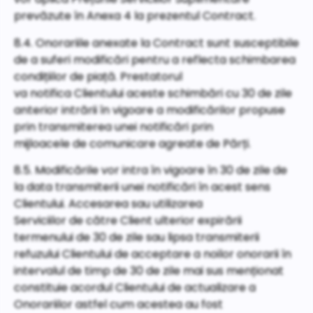
prevăzute în Anexa 4 la prezentul Contract.
8.4. Onorariile anexate la Contract sunt susceptibile
de a suferi modificări pentru a reflecta schimbarea
condițiilor de piață. Prestatorul
va notifica Clientului aceste schimbări cu 30 de zile
anterior intrării în vigoare a modificărilor propuse
prin transmiterea unei notificări prin
mijloacele de comunicare agreate de Părți.
8.5. Modificările vor intra în vigoare în 30 de zile de
la data transmiterii unei notificări în acest sens
Clientului. Accesarea sau utilizarea
Serviciilor de către Client ulterior expirării
termenului de 30 de zile sau lipsa transmiterii
refuzului Clientului de acceptare a noilor onorarii în
intervalul de timp de 30 de zile mai sus menționat
constituie acordul Clientului de actualizare a
Onorariilor astfel cum acestea au fost