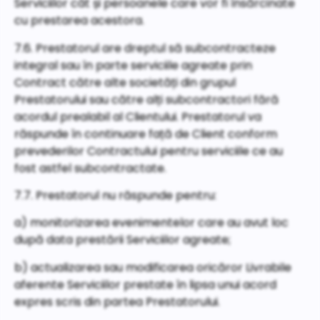
Serviciilor cât și persoanele care vor fi însărcinate
cu prestarea acestora.
7.6. Prestatorul are dreptul să subcontracteze
integral sau în parte serviciile agreate prin
Contract către alte societăți din grupul
Prestatorului sau către alți subcontractori fără
acordul prealabil al Clientului. Prestatorul va
răspunde în continuare față de Client conform
prevederilor Contractului pentru serviciile ce au
fost astfel subcontractate.
7.7. Prestatorul nu răspunde pentru:
a) monitorizarea evenimentelor care au avut loc
după data prestării Serviciilor agreate;
b) actualizarea sau modificarea oricăror Livrabile
aferente Serviciilor prestate în lipsa unui acord
expres scris din partea Prestatorului.