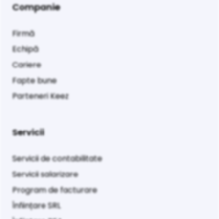
Companie
Firmă
Echipă
Cariere
Fapte bune
Parteneri Keez
Servicii
Servicii de contabilitate
Servicii salarizare
Program de facturare
Înființare SRL