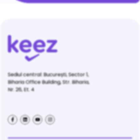
Sediul central: București, Sector 1,
Biharia Office Building, Str. Biharia,
Nr. 26, Et. 4