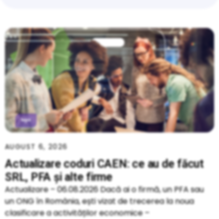
AUGUST 6, 2026
Actualizare coduri CAEN: ce au de făcut
SRL, PFA și alte firme
Actualizare – 06.08.2026 Dacă ai o firmă, un PFA sau
un ONG în România, ești vizat de trecerea la noua
clasificare a activităților economice –