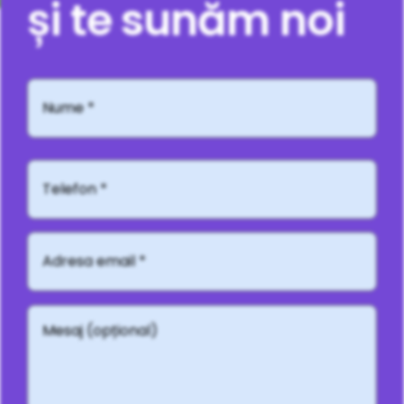
și te sunăm noi
Nume
*
Telefon*
Adresă
email
*
Mesaj
(opțional)