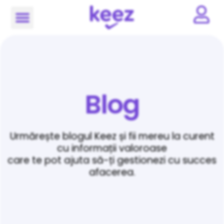
Blog
Urmărește blogul Keez și fii mereu la curent
cu informații valoroase
care te pot ajuta să-ți gestionezi cu succes
afacerea.