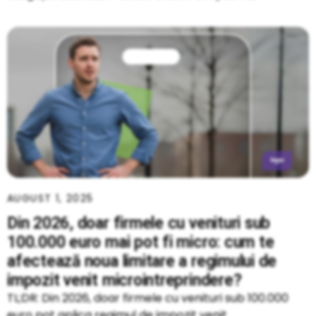
AUGUST 1, 2025
Din 2026, doar firmele cu venituri sub
100.000 euro mai pot fi micro: cum te
afectează noua limitare a regimului de
impozit venit microintreprindere?
TL;DR: Din 2026, doar firmele cu venituri sub 100.000
euro pot aplica regimul de impozit venit