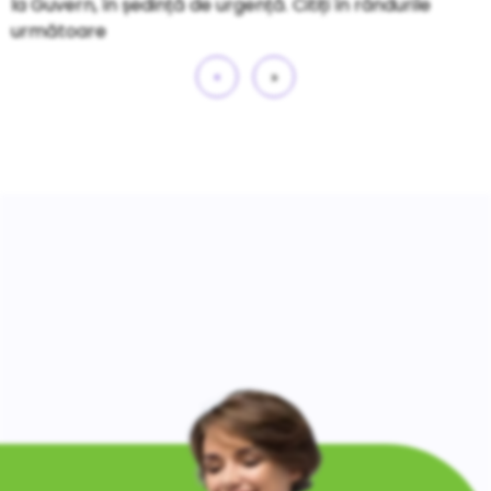
la Guvern, în ședință de urgență. Citiți în rândurile
următoare
«
»