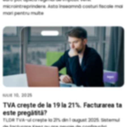
microintreprindere. Asta înseamnă costuri fiscale mai
mari pentru multe
IULIE 10, 2025
TVA crește de la 19 la 21%. Facturarea ta
este pregătită?
TL;DR TVA-ul crește la 21% din 1 august 2025. Sistemul
de facturare Keez nu are nevoie de configurări