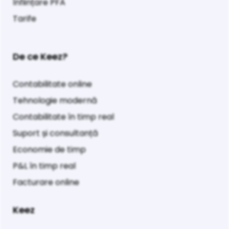
Înființare PFA
Tarife
De ce Keez?
Contabilitate online
Tehnologie modernă
Contabilitate în timp real
Suport și consultanță
Economie de timp
P&L în timp real
Facturare online
Keez