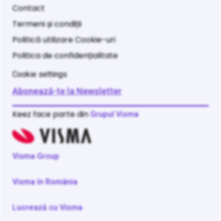
Contact
Termeni și condiții
Politică utilizare Cookie-uri
Politica de confidențialitate
Cookie settings
Abonează-te la Newsletter
Keez face parte din
Grupul Visma
Visma Group
Visma în România
Lucrează cu Visma