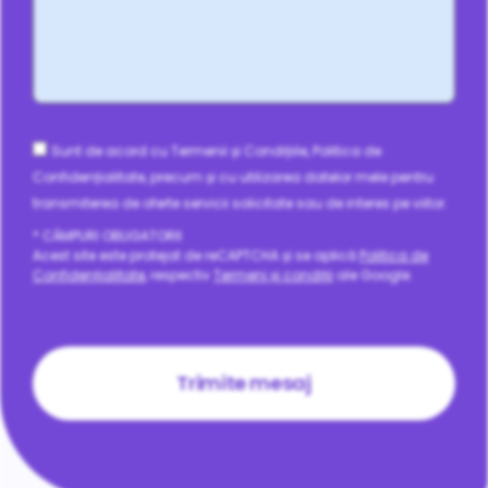
Consent
Sunt de acord cu Termenii și Condițiile, Politica de
Confidențialitate, precum și cu utilizarea datelor mele pentru
transmiterea de oferte servicii solicitate sau de interes pe viitor.
* CÂMPURI OBLIGATORII
Acest site este protejat de reCAPTCHA și se aplică
Politica de
Confidențialitate
, respectiv
Termeni și condiții
ale Google.
CAPTCHA