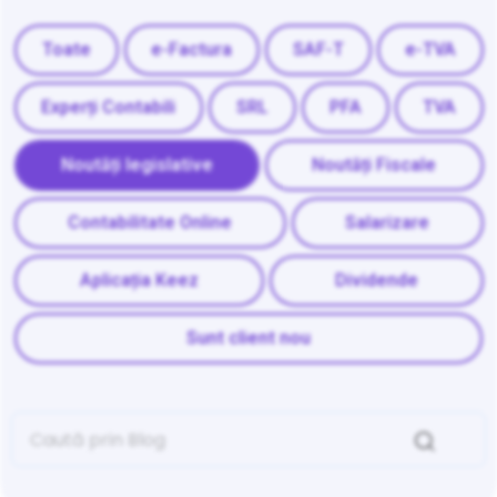
Toate
e-Factura
SAF-T
e-TVA
Experți Contabili
SRL
PFA
TVA
Noutăți legislative
Noutăți Fiscale
Contabilitate Online
Salarizare
Aplicația Keez
Dividende
Sunt client nou