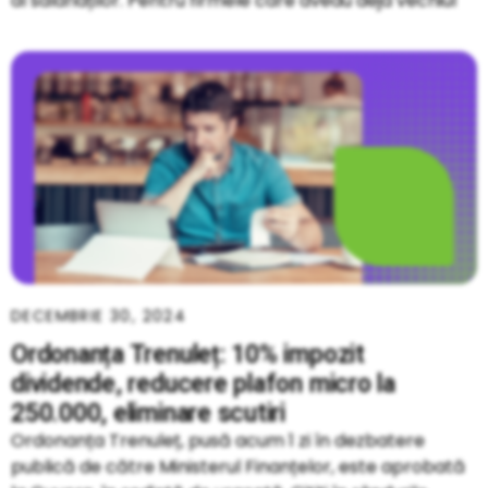
al salariaților. Pentru firmele care aveau deja vechiul
DECEMBRIE 30, 2024
Ordonanța Trenuleț: 10% impozit
dividende, reducere plafon micro la
250.000, eliminare scutiri
Ordonanța Trenuleț, pusă acum 1 zi în dezbatere
publică de către Ministerul Finanțelor, este aprobată