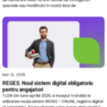
speciale sau modificări în toată lista de
MAI 12, 2025
REGES: Noul sistem digital obligatoriu
pentru angajatori
TL;DR Din luna aprilie 2025, a început tranziția la
utilizarea noului sistem REGES – ONLINE, registru digital