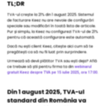
TL;DR
TVA-ul crește la 21% din 1 august 2025. Sistemul
de facturare Keez nu are nevoie de configurări
speciale sau modificări în toată lista de articole.
Pur și simplu, la Keez nu configurezi TVA-ul de 21%
pentru că această configurare este automată.
Dacă nu ești client Keez, citește aici cum să te
pregătești ca să nu fii luat prin surprindere.
Urmează să devii plătitor TVA sau ești deja? Află
ce trebuie să știi pentru firma ta din
webinarul
gratuit Keez despre TVA pe 15 iulie 2025, ora 17:00.
Din 1 august 2025, TVA-ul
standard din România va