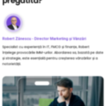
pregătită?
Robert Zănescu - Director Marketing și Vânzări
Specialist cu experiență în IT, FMCG și finanțe, Robert
înțelege provocările IMM-urilor. Abordarea sa, bazată pe date
și strategie, este esențială pentru creșterea vânzărilor și a
notorietății.