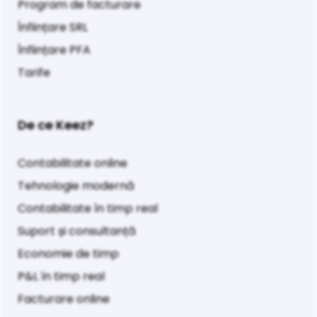
Program de facturare
Înființare SRL
Înființare PFA
Tarife
De ce Keez?
Contabilitate online
Tehnologie modernă
Contabilitate în timp real
Suport și consultanță
Economie de timp
P&L în timp real
Facturare online