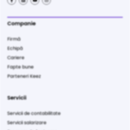
Companie
Firmă
Echipă
Cariere
Fapte bune
Parteneri Keez
Servicii
Servicii de contabilitate
Servicii salarizare