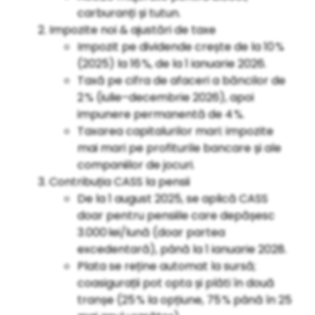
carburanți și tutun.
Impozite noi & ajustări de taxe
Impozit pe dividende crește de la 10 %
(2025) la 16 %, de la 1 ianuarie 2026.
Taxă pe cifra de afaceri a băncilor de
2 % (iulie–decembrie 2026), apoi
impunere permanentă de 4 %.
Taxarea capitalurilor mari: impozite
mai mari pe profiturile bancare și ale
companiilor de jocuri.
Contribuția CASS la pensii
De la 1 august 2025, se aplică CASS
doar pentru pensiile care depășesc
3.000 lei/lună (doar partea
excedentară), până la 1 ianuarie 2028.
Plata se reține automat la sursă;
coasigurații pot opta și plăti în două
tranșe (25 % la opțiune, 75 % până în 25