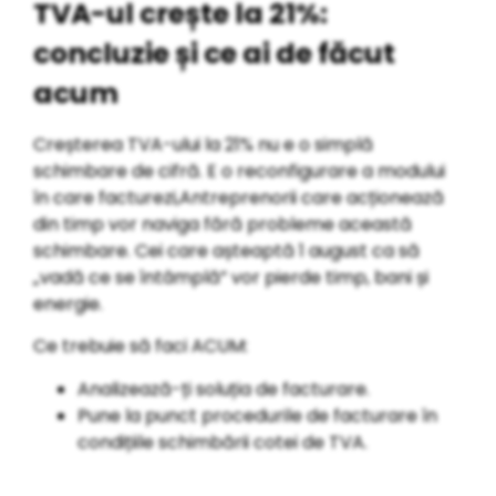
TVA-ul crește la 21%:
concluzie și ce ai de făcut
acum
Creșterea TVA-ului la 21% nu e o simplă
schimbare de cifră. E o reconfigurare a modului
în care facturezi,Antreprenorii care acționează
din timp vor naviga fără probleme această
schimbare. Cei care așteaptă 1 august ca să
„vadă ce se întâmplă” vor pierde timp, bani și
energie.
Ce trebuie să faci ACUM:
Analizează-ți soluția de facturare.
Pune la punct procedurile de facturare în
condițiile schimbării cotei de TVA.