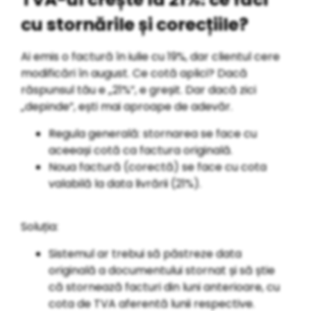
cu stornările și corecțiile?
Ai emis o factură în iulie cu 19%, dar clientul cere
modificări în august. Ce cotă aplici? Dacă
răspunsul tău e „21%”, e greșit. Dar dacă zici
„depinde”, ești mai aproape de adevăr.
Regula generală: stornarea se face cu
aceeași cotă ca factura originală.
Noua factură (corectă) se face cu cota
valabilă la data livrării (21%).
Soluția:
Sistemul ar trebui să păstreze data
originală a documentului stornat și să știe
că stornează facturi din luni anterioare, cu
cota de TVA aferentă lunii respective.