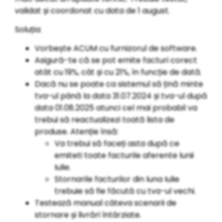
validat și coordonat cu data de 1 august.
Soluția:
Vorbește ACUM cu furnizorul de software.
Asigură-te că se pot emite facturi corect
atât cu 19%, cât și cu 21%, în funcție de dată.
Dacă nu se poate ca sistemul să țină minte
tva-ul până la data 31.07.2024 și tva-ul după
data 01.08.2025 atunci cel mai probabil va
trebui să reactualizezi toată lista de
produse. Atenție însă:
Va trebui să faceți asta după ce
emiteti toate facturile aferente lunii
Iulie.
Stornarile facturilor din luna Iulie
trebuie să fie făcută cu tva-ul vechi.
Testează manual câteva scenarii de
stornare și livrări întârziate.