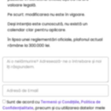
valoare legală.
Pe scurt: modificarea nu este în vigoare.
Deși intenția este cunoscută, nu există un
calendar clar pentru aplicare.
În lipsa unei reglementări oficiale, plafonul actual
rămâne la 300.000 lei.
Sunt de acord cu
,
Termenii și Condițiile
Politica de
, precum și cu utilizarea datelor mele
Confidențialitate