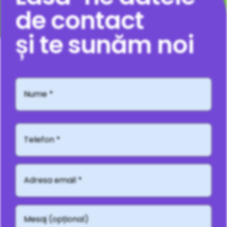
de contact
și te sunăm noi
Nume
*
Telefon*
Adresă
email
*
Mesaj
(opțional)