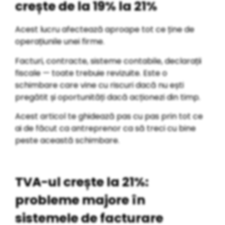
crește de la 19% la 21%
Acest lucru afectează aproape tot ce ține de
operațiunile unei firme.
Facturi, contracte, sisteme contabile, declarații
fiscale — toate trebuie revizuite. Este o
schimbare care vine cu riscuri dacă nu ești
pregătit și oportunități dacă acționezi din timp.
Acest articol te ghidează pas cu pas prin tot ce
ai de făcut ca antreprenor ca să treci cu bine
peste această schimbare.
TVA-ul crește la 21%:
probleme majore în
sistemele de facturare