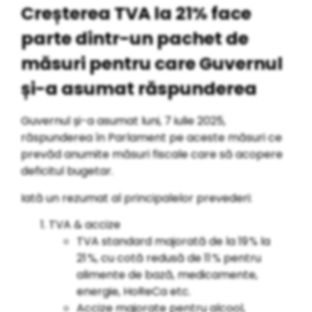
Creșterea TVA la 21% face
parte dintr-un pachet de
măsuri pentru care Guvernul
și-a asumat răspunderea
Guvernul și-a asumat luni, 7 iulie 2025,
răspunderea în Parlament pe aceste măsuri
ce
prevăd anumite măsuri fiscale care să acopere
deficitul bugetar.
Iată un rezumat al principalelor prevederi:
TVA & accize
TVA standard majorată de la 19 % la
21 %, cu cotă redusă de 11 % pentru
alimente de bază, medicamente,
energie, HoReCa etc.
Accize majorate pentru alcool,