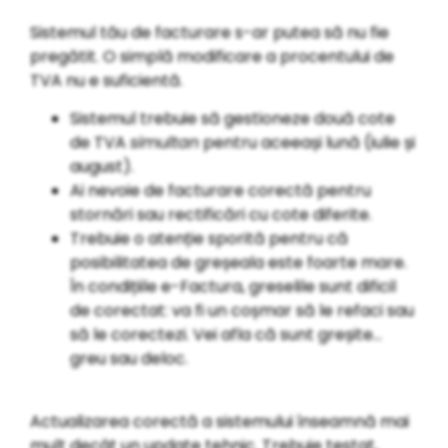
Sistemul tău de facturare s-ar putea să nu fie
pregătit. O simplă modificare a procentului de
TVA nu e suficientă.
Sistemul trebuie să gestioneze două cote
de TVA
simultan
pentru aceeași lună (iulie și
august).
Ai nevoie de facturare corectă pentru
stornări sau rectificări cu cote diferite.
Trebuie o atenție sporită pentru că
posibilitatea de greșeala este foarte mare.
În condițiile e-Factura, greselile sunt dificil
de corectat: va fi un coșmar să le refaci sau
să le corectezi. Vei afla că sunt greșite…
greu sau deloc.
Actualizarea corectă a sistemului înseamnă mai
mult decât un update tehnic. Trebuie testat,