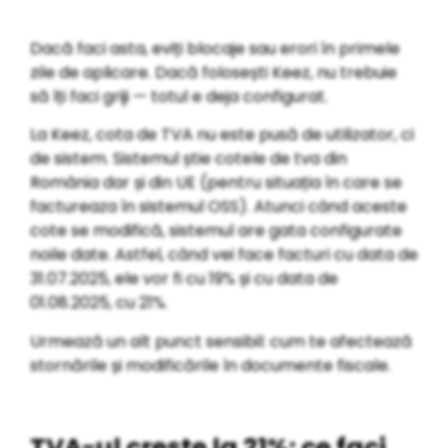
Dacă faci asta, eviți blocaje sau erori în primele
zile de aplicare. Dacă folosești Keez, nu trebuie
să îți faci griji — totul e deja configurat.
La Keez, cota de TVA nu este pusă de utilizator, ci
de sistem. Sistemul știe cotele de tva din
România dar și din UE (pentru situația în care se
factureaza în sistemul OSS). Atunci când aceste
cote se modifică, sistemul are gata configurate
noile date. Astfel, când vei face facturi cu data de
31.07.2025, ele vor fi cu 19% și cu data de
01.08.2025, cu 21%.
Urmează un alt punct sensibil: cum te afectează
stornările și modificările în documente fiscale.
TVA-ul crește la 21%: ce faci