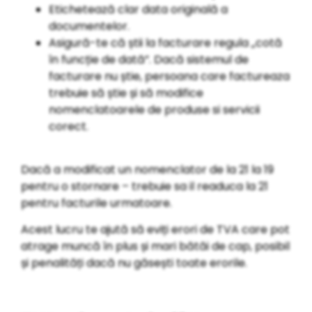
Etichetează clar data originală a
documentelor.
Asigură-te că știi la facturare regula „cotă
în funcție de dată”. Dacă sistemul de
facturare nu știe, persoana care factureaza
trebuie să știe și să modifice
nomenclatoarele de produse si servicii
corect.
Dacă a modificat un nomenclator de la 21 la 19
pentru o stornare – trebuie sa il readuca la 21
pentru facturile urmatoare.
Acest lucru te ajută să eviți erori de TVA care pot
atrage muncă în plus și mari bătăi de cap, posibil
și penalități dacă nu găsești toate erorile.