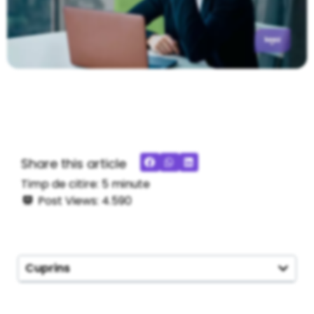
Share this article
Timp de citire:
5
minute
Post Views:
4.590
Cuprins