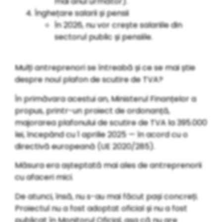
mai anul următor).
Înghețare salarii și pensii
În 2026, nu vor crește salariile din
sectorul public și pensiile.
Mulți antreprenori se întreabă și ce se mai știe
despre noul plafon de scutire de TVA?
În primăvara acestui an, Ministerul Finanțelor a
propus, printr-un proiect de ordonanță,
majorarea plafonului de scutire de TVA la 395.000
lei, începând cu 1 aprilie 2025 — în acord cu o
directivă europeană (UE 2020/285).
Măsura era așteptată mai ales de antreprenorii
cu afaceri mici.
De atunci, însă, nu s-au mai făcut pași concreți.
Proiectul nu a fost adoptat oficial și nu a fost
publicat în Monitorul Oficial, așa că nu are