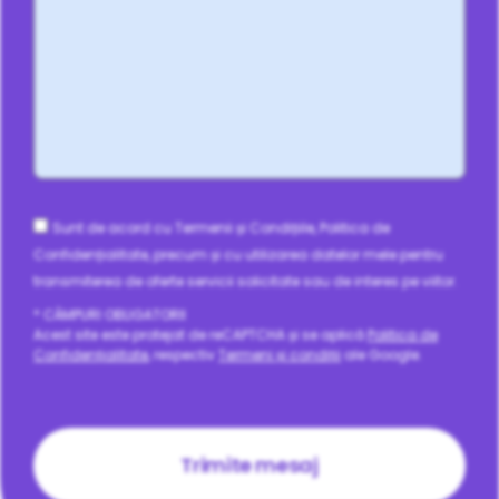
Consent
Sunt de acord cu Termenii și Condițiile, Politica de
Confidențialitate, precum și cu utilizarea datelor mele pentru
transmiterea de oferte servicii solicitate sau de interes pe viitor.
* CÂMPURI OBLIGATORII
Acest site este protejat de reCAPTCHA și se aplică
Politica de
Confidențialitate
, respectiv
Termeni și condiții
ale Google.
CAPTCHA