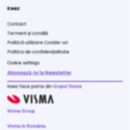
Keez
Contact
Termeni și condiții
Politică utilizare Cookie-uri
Politica de confidențialitate
Cookie settings
Abonează-te la Newsletter
Keez face parte din
Grupul Visma
Visma Group
Visma în România