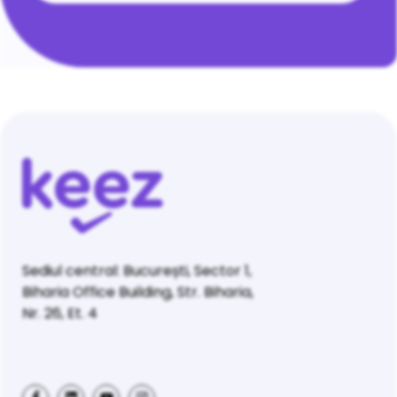
Sediul central: București, Sector 1,
Biharia Office Building, Str. Biharia,
Nr. 26, Et. 4