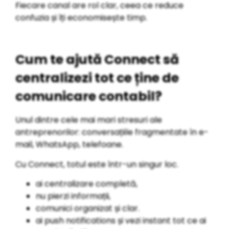
Fiecare canal are rol clar, ceea ce reduce
confuzia și îți economisește timp.
Cum te ajută Connect să
centralizezi tot ce ține de
comunicare contabil?
Unul dintre cele mai mari stresuri ale
antreprenorilor: conversațiile fragmentate în e-
mail, WhatsApp, telefoane.
Cu Connect, totul este într-un singur loc.
ai centralizare completă,
nu pierzi informații,
comunici organizat și clar.
ai push notifications și vezi instant tot ce ai