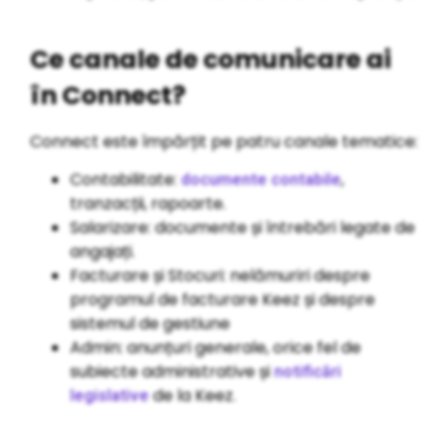
Ce canale de comunicare ai
în Connect?
Connect este împărțit pe patru canale tematice:
Contabilitate:
,
documente contabile
tranzacții, rapoarte.
Salarizare: documente și întrebări legate de
angajați.
Facturare și Stocuri: nelămuriri despre
programul de facturare Keez și despre
sistemul de gestiune
Admin: anunțuri generale, orice fel de
subiecte administrative și
notificări
de la Keez.
legislative