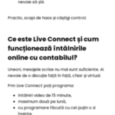
nevoie să știi.
Practic, scapi de haos și câștigi control.
Ce este Live Connect și cum
funcționează întâlnirile
online cu contabilul?
Uneori, mesajele scrise nu mai sunt suficiente. Ai
nevoie de o discuție față în față, chiar și virtual.
Prin Live Connect poți programa:
întâlniri video de 15 minute,
maximum două pe lună,
cu programare făcută cu cel puțin o zi
înainte.