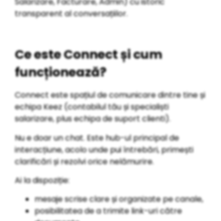
Salarizare, Facturare, Admin) cu istoric
transparent al conversațiilor.
Ce este Connect și cum
funcționează?
Connect este spațiul de comunicare dintre tine și
echipa Keez (contabilul tău și specialiști
salarizare, plus echipa de suport clienti).
Nu e doar un chat. Este hub-ul principal de
interacțiune, acolo unde pui întrebări, primești
clarificări și rezolvi orice nelămurire.
Ai la dispoziție:
mesaje scrise clare și organizate pe canale,
posibilitatea de a trimite link-uri către