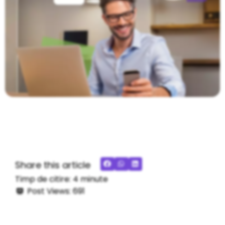
Share this article
Timp de citire:
4
minute
Post Views:
691