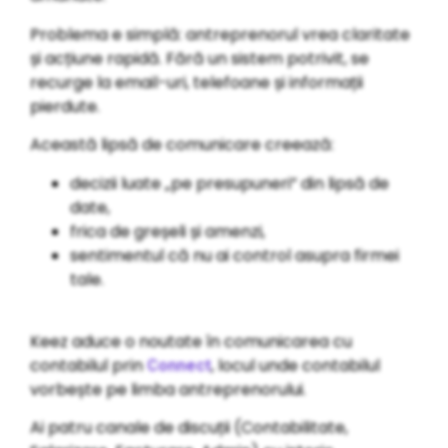
Problema e simplă: antreprenorul vrea claritate
și acțiune rapidă. Fără un sistem potrivit, se
recurge la email-uri, telefoane și informații
pierdute.
Această lipsă de comunicare creează:
decizii luate „pe presupuneri” din lipsă de
date,
frica de greșeli și amenzi,
sentimentul că nu ai control asupra firmei
tale.
Keez aduce o noutate în comunicarea cu
contabilul prin
, locul unde contabilul
Connect
vorbește pe limba antreprenorului.
Ai patru canale de discuții (Contabilitate,