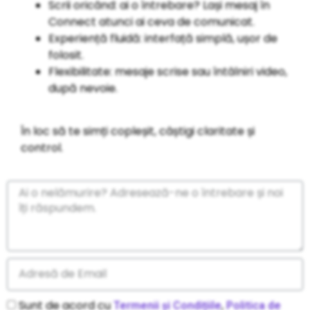
Scrii oricând: ai o întrebare? Lași mesaj în
Connect atunci ai ceva de comunicat.
Experiență fluidă: interfață simplă, ușor de
folosit.
Flexibilitate: mesaje scrise sau întâlniri video,
după nevoie.
În loc să te simți copleșit, câștigi claritate și
control.
Sunt de acord cu
,
Termenii și Condițiile
Politica de