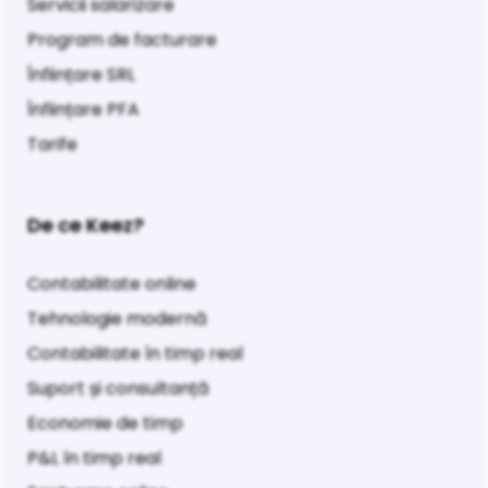
Servicii salarizare
Program de facturare
Înființare SRL
Înființare PFA
Tarife
De ce Keez?
Contabilitate online
Tehnologie modernă
Contabilitate în timp real
Suport și consultanță
Economie de timp
P&L în timp real