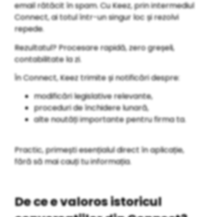
email rătăcit în spam. Cu Keez, prin intermediul
Connect, ai totul într-un singur loc și rezolvi
repede.
Rezultatul? Procesare rapidă, zero greșeli,
contabilitate la zi.
În Connect, Keez trimite și notificări despre:
modificări legislative relevante,
proceduri de închidere lunară,
alte noutăți importante pentru firma ta.
Practic, primești esențialul direct în aplicație,
fără să mai cauți tu informația.
De ce e valoros istoricul