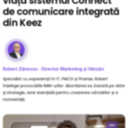
viața sistemul Connect
de comunicare integrată
din Keez
Robert Zănescu - Director Marketing și Vânzări
Specialist cu experiență în IT, FMCG și finanțe, Robert
înțelege provocările IMM-urilor. Abordarea sa, bazată pe date
și strategie, este esențială pentru creșterea vânzărilor și a
notorietății.