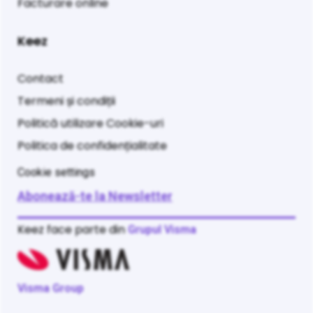
Facturare online
Keez
Contact
Termeni și condiții
Politică utilizare Cookie-uri
Politica de confidențialitate
Cookie settings
Abonează-te la Newsletter
Keez face parte din
Grupul Visma
Visma Group