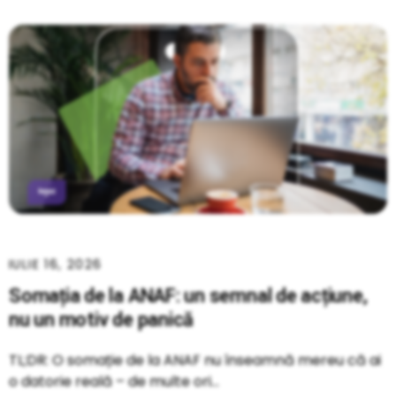
IULIE 16, 2026
Somația de la ANAF: un semnal de acțiune,
nu un motiv de panică
TL;DR: O somație de la ANAF nu înseamnă mereu că ai
o datorie reală – de multe ori