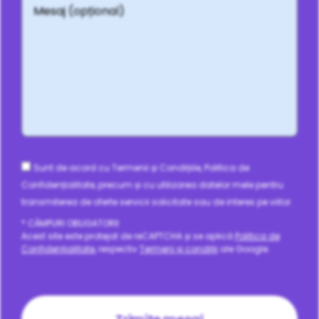
(opțional)
Consent
Sunt de acord cu Termenii și Condițiile, Politica de
Confidențialitate, precum și cu utilizarea datelor mele pentru
transmiterea de oferte servicii solicitate sau de interes pe viitor.
* CÂMPURI OBLIGATORII
Acest site este protejat de reCAPTCHA și se aplică
Politica de
Confidențialitate
, respectiv
Termeni și condiții
ale Google.
CAPTCHA