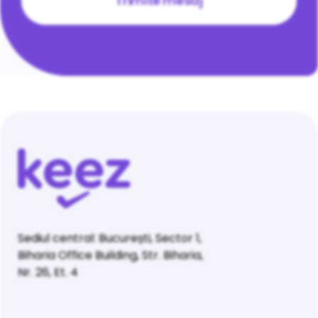
Sediul central: București, Sector 1,
Biharia Office Building, Str. Biharia,
Nr. 26, Et. 4