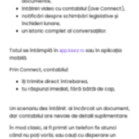
documente,
întâlniri video cu contabilul (Live Connect),
notificări despre schimbări legislative și
închideri lunare,
un istoric complet al conversațiilor.
Totul se întâmplă în
sau în aplicația
app.keez.ro
mobilă.
Prin Connect, contabilul:
îți trimite direct întrebarea,
tu răspunzi imediat, fără bătăi de cap,
Un scenariu des întâlnit: ai încărcat un document,
dar contabilul are nevoie de detalii suplimentare.
În mod clasic, ai fi primit un telefon fix atunci
când nu poți vorbi, sau cauți cu disperare un