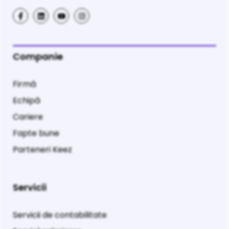
Companie
Firmă
Echipă
Cariere
Fapte bune
Parteneri Keez
Servicii
Servicii de contabilitate