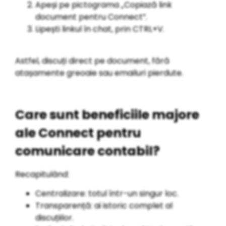
Apeși pe pictograma „Copiază link
document pentru Connect”.
Lipești linkul în chat, prin CTRL+V.
Astfel, discuți direct pe document, fără
atașamente greoaie sau emailuri pierdute.
Care sunt beneficiile majore
ale Connect pentru
comunicare contabil?
Recapitulând:
Centralizare: totul într-un singur loc.
Transparență: ai istoric complet al
discuțiilor.