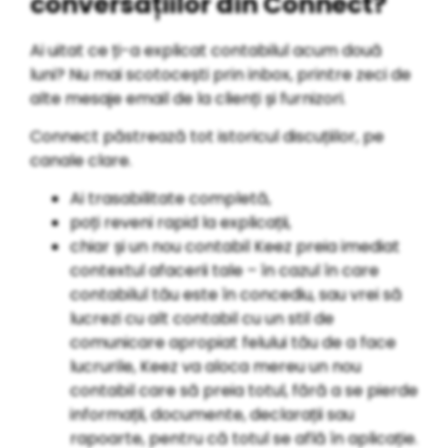
conversațiilor din Connect?
Ai uitat ce ți-a explicat contabilul acum două
luni? Nu mai scotocești prin inbox, printre zeci de
alte mesaje email de la clienți și furnizori.
Connect păstrează tot istoricul discuțiilor, pe
canale clare.
Ai trasabilitate completă,
poți reveni rapid la explicații,
chiar și un nou contabil Keez preia imediat
contextul afacerii tale – în cazul în care
contabilul tău este în concediu, sau vrei să
lucrezi cu alt contabil cu un stil de
comunicare apropiat felului tău de a face
lucrurile, Keez va aloca mereu un nou
contabil care să preia totul, fără a se pierde
informații, documente, declarații sau
rapoarte, pentru că totul se află în aplicație.