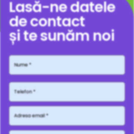
Lasă-ne datele
de contact
și te sunăm noi
Nume
*
Telefon*
Adresă
email
*
Mesaj