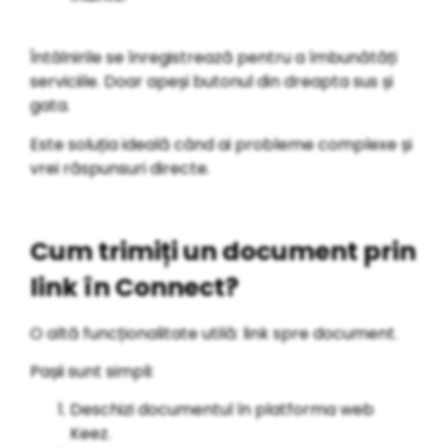
Întâlnirile se înregistrează pentru a îmbunătăți
serviciile. Doar apeși butonul din dreapta sus și
gata.
Este soluția ideală când ai probleme complexe și
vrei răspunsuri directe.
Cum trimiți un document prin
link în Connect?
O altă funcționalitate utilă: link spre document.
Pașii sunt simpli:
Deschizi documentul în platforma web
Keez.