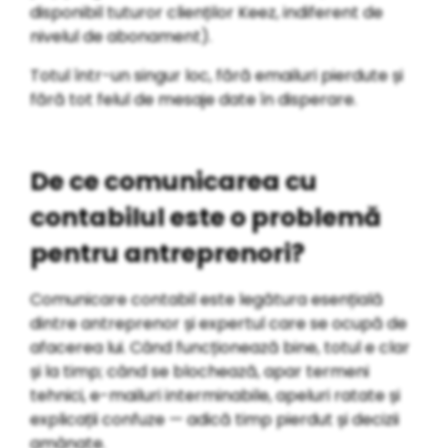
disponibil tuturor clienților Keez, indiferent de
nivelul de abonament).
Totul într-un singur loc, fără emailuri pierdute și
fără tot felul de mesaje date în disperare.
De ce comunicarea cu
contabilul este o problemă
pentru antreprenori?
Comunicare contabil este legătura esențială
dintre antreprenor și expertul care se ocupă de
afacerea lui. Când funcționează bine, totul e clar
și la timp; când se blochează, apar termeni
tehnici, e-mailuri interminabile, apeluri ratate și
explicații confuze — adică timp pierdut și decizii
amânate.