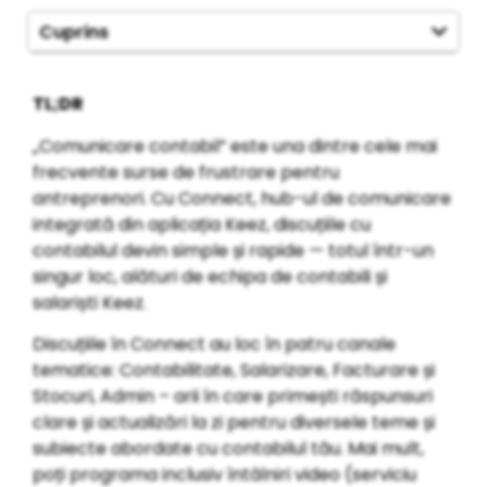
Cuprins
TL;DR
„Comunicare contabil” este una dintre cele mai
frecvente surse de frustrare pentru
antreprenori. Cu Connect, hub-ul de comunicare
integrată din aplicația Keez, discuțiile cu
contabilul devin simple și rapide — totul într-un
singur loc, alături de echipa de contabili și
salariști Keez.
Discuțiile în Connect au loc în patru canale
tematice: Contabilitate, Salarizare, Facturare și
Stocuri, Admin – arii în care p
rimești răspunsuri
clare și actualizări la zi pentru diversele teme și
subiecte abordate cu contabilul tău. Mai mult,
poți programa inclusiv întâlniri video (serviciu