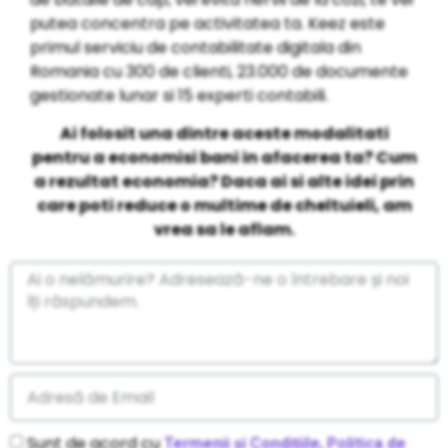
putea concentra pe activitatea ta. Keez este
primul serviciu de contabilitate digitala din
Romania cu 300 de clienti, 23.000 de documente
gestionate lunar si 15 experti contabili.
Ai folosit una dintre aceste modalitati
pentru a economisi bani in afacerea ta? Cum
a rezultat economia? Daca ai si alte idei prin
care poti reduce o multime de cheltuieli, am
vrea sa le aflam.
Sunt de acord cu
,
Termenii și Condițiile
Politica de