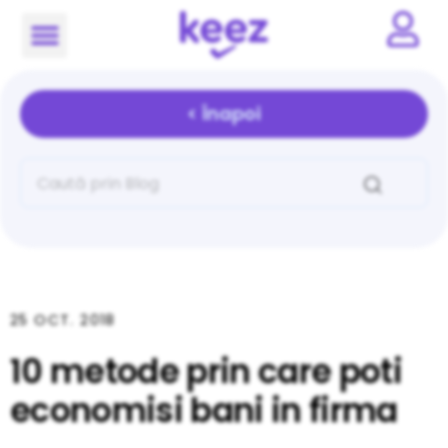
< Înapoi
25 OCT. 2018
10 metode prin care poti
economisi bani in firma