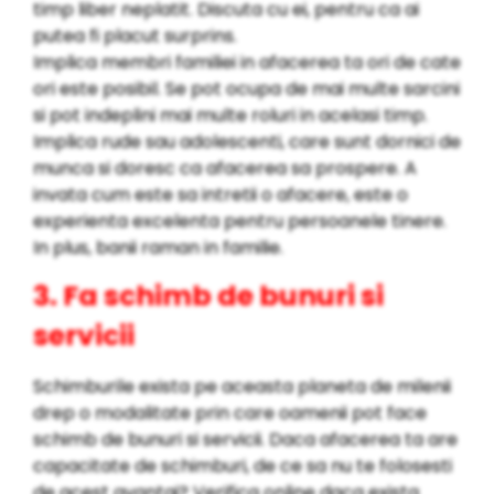
timp liber neplatit. Discuta cu ei, pentru ca ai
putea fi placut surprins.
Implica membri familiei in afacerea ta ori de cate
ori este posibil. Se pot ocupa de mai multe sarcini
si pot indeplini mai multe roluri in acelasi timp.
Implica rude sau adolescenti, care sunt dornici de
munca si doresc ca afacerea sa prospere. A
invata cum este sa intretii o afacere, este o
experienta excelenta pentru persoanele tinere.
In plus, banii raman in familie.
3. Fa schimb de bunuri si
servicii
Schimburile exista pe aceasta planeta de milenii
drep o modalitate prin care oamenii pot face
schimb de bunuri si servicii. Daca afacerea ta are
capacitate de schimburi, de ce sa nu te folosesti
de acest avantaj? Verifica online daca exista