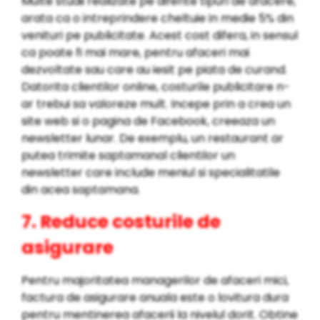
Multe studii realizate pe diferite tipuri de afacere,
arata ca o intreprindere cheltuie in medie 5% din
venituri pe publicitate. Acest cost difera, in sensul
ca poate fi mai mare, pentru afaceri mai
dezvoltate sau care au iesit pe piata de curand.
Datorita clientilor online, costurile publicitare n-
ar trebui sa valoreze mult. Incepe prin a crea un
site web si o pagina de Facebook, creeaza un
newsletter lunar. De exemplu, un restaurant ar
putea trimite saptamanal clientilor un
newsletter care include meniul si specialitatile
din acea saptamana.
7. Reduce costurile de
asigurare
Pentru majoritatea managerilor de afaceri mici,
factura de asigurare anuala este o lovitura dura
pentru mentinerea afacerii la nivelul dorit. Obtine