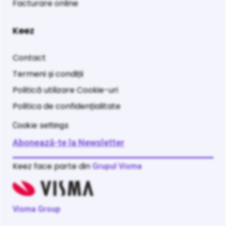
Facturare online
Keez
Contact
Termeni și condiții
Politică utilizare Cookie-uri
Politica de confidențialitate
Cookie settings
Abonează-te la Newsletter
Keez face parte din
Grupul Visma
Visma Group