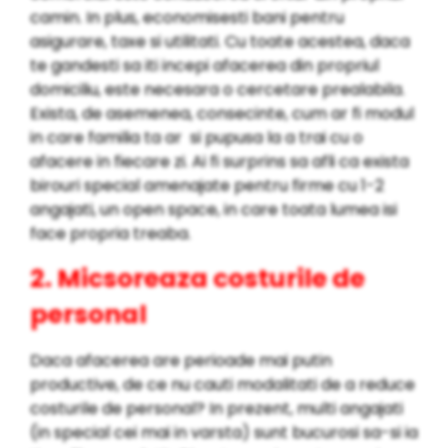
camin. In plus, economisesti bani pentru
asigurare, taxe si utilitati. Cu toate acestea, daca
te gandesti sa iti incepi afacerea din propriul
domiciliu, este necesara o cercetare prealabila.
Exista, de asemenea, consecinte, cum ar fi modul
in care familia ta ar si pupusa la a trai cu o
afacere in fiecare zi. Ai fi surprins sa afli ca exista
birouri special amenajate pentru firme cu 1-2
angajati, un open space, in care toata lumea isi
face propria treaba.
2. Micsoreaza costurile de
personal
Daca afacerea are perioade mai putin
productive, de ce nu cauti modalitati de a reduce
costurile de personal? In prezent, multi angajati
(in special cei mai in varsta) sunt bucurosi sa-si ia