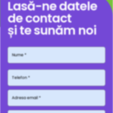
Lasă-ne datele
de contact
și te sunăm noi
Nume
*
Telefon*
Adresă
email
*
Mesaj