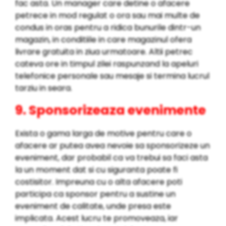
fac asta. Un manager care detine o afacere
petrece in mod regulat o ora sau mai multe de
condus in oras pentru a ridica bunurile dintr-un
magazin, in conditiile in care magazinul ofera
livrare gratuita in ziua urmatoare. Altii petrec
cateva ore in timpul zilei raspunzand la apeluri
telefonice personale sau mesaje si termina lucrul
tarziu in seara.
9. Sponsorizeaza evenimente
Exista o gama larga de motive pentru care o
afacere ar putea avea nevoie sa sponsorizeze un
eveniment, dar probabil ca va trebui sa faci asta
la un moment dat si cu siguranta poate fi
costisitor. Impreuna cu o alta afacere poti
participa ca sponsor pentru a sustine un
eveniment de calitate, unde presa este
implicata. Acest lucru te promoveaza, iar