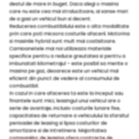
destul de mare in buget. Daca alegi o masina
care nu este cea mai stralucitoare, ai sanse mari
de a gasi un vehicul bun si decent.
Reducerea combustibilului este o alta modalitate
prin care poti micsora costurile afacerii. Motorina
si masinile hybrid sunt mult mai costisitoare.
Camioanetele mai noi utilizeaza materiale
specifice pentru a reduce greutatea si pentru a
imbunatati kilometrajul – este posibil sa merite o
masina pe gaz, deoarece este un vehicul mai
eficient din punct de vedere al consumului de
combustibil.
In cazul in care afacerea ta este la inceput sau
finantele sunt mici, leasingul unui vehicul are o
serie de avantaje, inclusiv costurile lunare fixe,
capacitatea de returnare a vehiculului la sfarsitul
perioadei de leasing si lipsa costurilor de
amortizare si de intretinere. Majoritatea
companiilor de leasing ofera contracte de