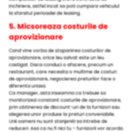
inchiriere, astfel incat sa poti cumpara vehiculul
la sfarsitul perioadei de leasing.
5. Micsoreaza costurile de
aprovizionare
Cand vine vorba de stapanirea costurilor de
aprovizionare, orice leu salvat este un leu
castigat. Daca conduci o afacere, precum un
restaurant, care necesita o multime de costuri
de aprovizionare, negocierea preturilor face o
diferenta uriasa.
Ca manager, asta inseamna ca trebuie sa
monitorizezi constant costurile de aprovizionare,
prin obtinerea de discount-uri de la furnizori sau
alegerea unor produse la preturi convenabile.
Unii oameni nu sunt stanjeniti sa intrebe de
reduceri. Asa ca nu fi nici tu – furnizorii vor acorda