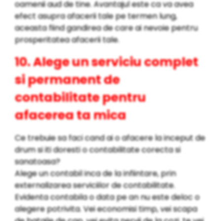
oamenii aud de tine. Avantajul este ca va avea
efect asupra afacerii tale pe termen lung,
aceasta fiind gandirea de care ai nevoie pentru
prosperitatea afacerii tale.
10. Alege un serviciu complet
si permanent de
contabilitate pentru
afacerea ta mica
Ce trebuie sa faci cand ai o afacere la inceput de
drum si iti doresti o contabilitate corecta si
sanatoasa?
Alege un contabil inca de la infiintare, prin
externalizarea serviciilor de contabilitate.
Evidenta contabila o data pe an nu este deloc o
alegere potrivita. Vei economisi timp, vei scapa
de bataile de cap, vei evita nervii de la cozi, te vei