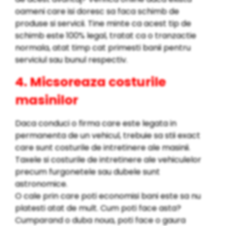
oameni care isi doresc sa faca schimb de
produse si servicii. Tine minte ca acest tip de
schimb este 100% legal, tratat ca o tranzactie
normala, atat timp cat primesti banii pentru
serviciul sau bunul respectiv.
4. Micsoreaza costurile
masinilor
Daca conduci o firma care este legata in
permanenta de un vehicul, trebuie sa stii exact
care sunt costurile de intretinere ale masinii.
Taxele si costurile de intretinere ale vehiculelor
precum furgonetele sau dubele sunt
astronomice.
O cale prin care poti economisi bani este sa nu
platesti atat de mult. Cum poti face asta?
Cumparand o duba noua, poti face o gaura