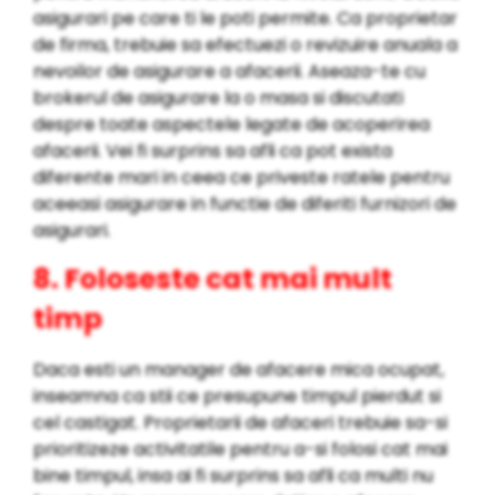
asigurari pe care ti le poti permite. Ca proprietar
de firma, trebuie sa efectuezi o revizuire anuala a
nevoilor de asigurare a afacerii. Aseaza-te cu
brokerul de asigurare la o masa si discutati
despre toate aspectele legate de acoperirea
afacerii. Vei fi surprins sa afli ca pot exista
diferente mari in ceea ce priveste ratele pentru
aceeasi asigurare in functie de diferiti furnizori de
asigurari.
8. Foloseste cat mai mult
timp
Daca esti un manager de afacere mica ocupat,
inseamna ca stii ce presupune timpul pierdut si
cel castigat. Proprietarii de afaceri trebuie sa-si
prioritizeze activitatile pentru a-si folosi cat mai
bine timpul, insa ai fi surprins sa afli ca multi nu