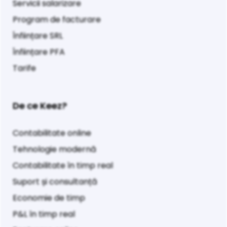
Servicii salarizare
Program de facturare
Înființare SRL
Înființare PFA
Tarife
De ce Keez?
Contabilitate online
Tehnologie modernă
Contabilitate în timp real
Suport și consultanță
Economie de timp
P&L în timp real