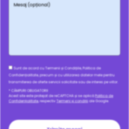
(opțional)
Consent
Sunt de acord cu Termenii și Condițiile, Politica de
Confidențialitate, precum și cu utilizarea datelor mele pentru
transmiterea de oferte servicii solicitate sau de interes pe viitor.
* CÂMPURI OBLIGATORII
Acest site este protejat de reCAPTCHA și se aplică
Politica de
Confidențialitate
, respectiv
Termeni și condiții
ale Google.
CAPTCHA