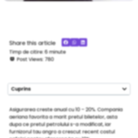
Share this article
Timp de citire:
6
minute
Post Views:
780
Cuprins
Asigurarea creste anual cu 10 – 20%. Compania
aeriana favorita a marit pretul biletelor, asta
dupa ce pretul petrolului s-a modificat, iar
furnizorul tau angro a crescut recent costul