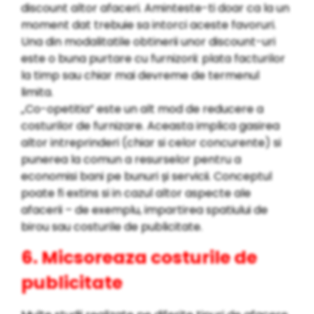
discount altor afaceri. Aminteste-ti doar ca la un
moment dat trebuie sa intorci aceste favoruri.
Una din modalitatile obtinerii unor discount-uri
este o buna purtare cu furnizorii: plata facturilor
la timp sau chiar mai devreme de termenul
limita.
„Co-opetitia” este un alt mod de reducere a
costurilor de furnizare. Aceasta implica gasirea
altor intreprinderi (chiar si celor concurente) si
punerea la comun a resurselor pentru a
economisi bani pe bunuri și servicii. Conceptul
poate fi extins si in cazul altor aspecte ale
afacerii – de exemplu, impartirea spatiului de
birou sau costurile de publicitate.
6. Micsoreaza costurile de
publicitate