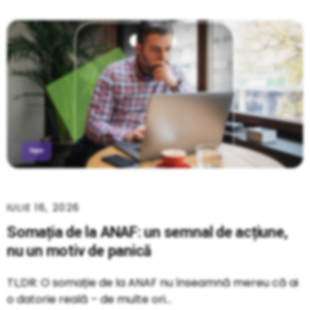
IULIE 16, 2026
Somația de la ANAF: un semnal de acțiune,
nu un motiv de panică
TL;DR: O somație de la ANAF nu înseamnă mereu că ai
o datorie reală – de multe ori