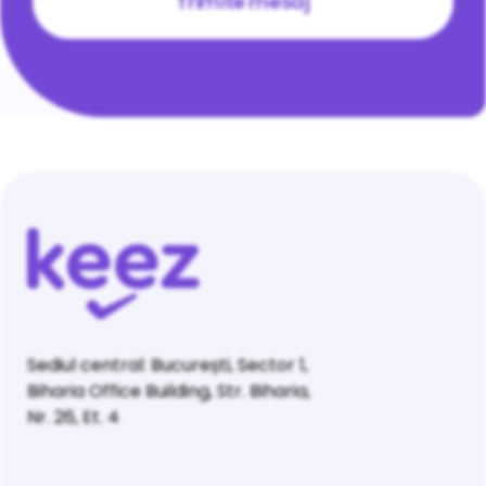
Sediul central: București, Sector 1,
Biharia Office Building, Str. Biharia,
Nr. 26, Et. 4