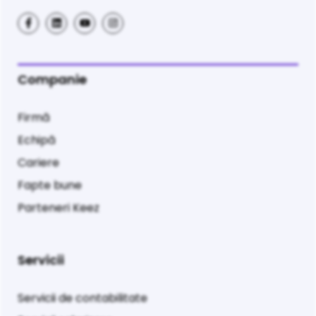
Companie
Firmă
Echipă
Cariere
Fapte bune
Parteneri Keez
Servicii
Servicii de contabilitate