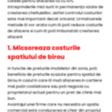
cafelei pentru afacerea ta cu 10%.
Intreprinderile mici sunt in permanența vizate de
cresterea cheltuielilor, astfel controlul costurilor
este mai important decat oricand. Urmatoarele
metode iti vor arata cum iti poti reduce costurile
de afacere si cum iti poti imbunatati cresterea
afacerii.
1. Micsoreaza costurile
spatiului de birou
In functie de preturile imobilelor din zona, poti
beneficia de preturile scazute pentru spatiul de
birou in cazul in care iti muti afacerea in cartiere
mai putin costisitoare sau poti negocia cu
proprietarul actual pentru un pret de chirie mai
bun.
Avantajul unei firme care nu necesita un spatiu
comercial este conducerea ei chiar din propriul