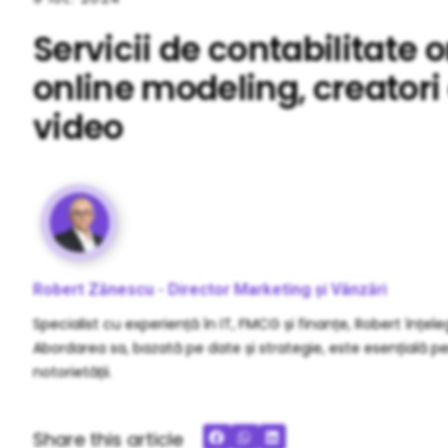
Servicii de contabilitate 
online modeling, creatori
video
Robert Zănescu - Director Marketing și Vânzări
Specialist cu experiență în IT, FMCG și finanțe, Robert înțele
Abordarea sa, bazată pe date și strategie, este esențială pe
notorietății.
Share this article