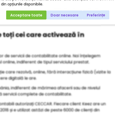
dacă pleacă 2 luni în vacanță în Grecia, sau dacă se
a?
 toți cei care activează în
 de servicii de contabilitate online. Noi înțelegem
nline, indiferent de tipul serviciului prestat.
e care rezolvă, online, fără interacțiune fizică (vizite la
ere digitală le are.
nia, indiferent de mărimea afacerii sau de nivelul
ă servicii complete de contabilitate.
ontabili autorizați CECCAR. Fiecare client Keez are un
018 și e utilizat astăzi de peste 6000 de clienți din