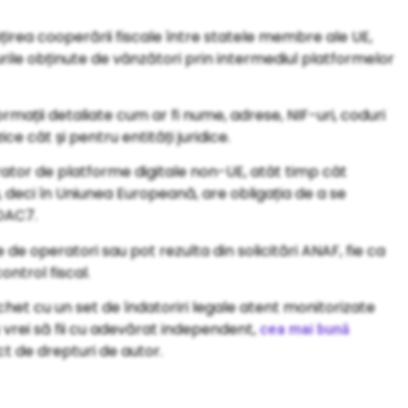
irea cooperării fiscale între statele membre ale UE,
turile obținute de vânzători prin intermediul platformelor
rmații detaliate cum ar fi nume, adrese, NIF-uri, coduri
e cât și pentru entități juridice.
ator de platforme digitale non-UE, atât timp cât
, deci în Uniunea Europeană, are obligația de a se
 DAC7.
e de operatori sau pot rezulta din solicitări ANAF, fie ca
ontrol fiscal.
chet cu un set de îndatoriri legale atent monitorizate
ă vrei să fii cu adevărat independent,
cea mai bună
ct de drepturi de autor.