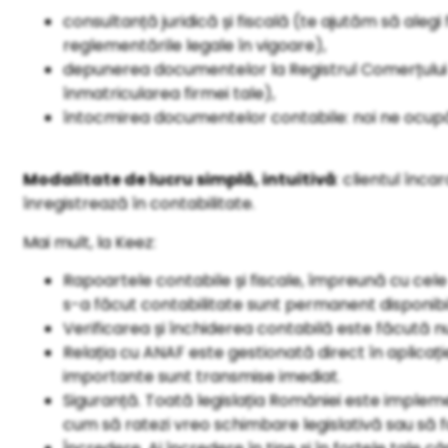
consultanță juridică și fiscală (te ajutăm să alegi
reglementările legale în vigoare),
depunerea documentelor la Registrul Comerțului
înmatricularea firmei tale),
întocmirea documentelor contabile: noi ne ocup
Modalitate de lucru simplă, intuitivă
: clientul înc
înregistrează în contabilitate.
Mai mult, la Keez:
Rapoartele contabile și fiscale, împreună cu ce
s-a făcut contabilitate sunt permanent disponibile
Verificarea și închiderea contabilă este făcută n
Relația cu ANAF este gestionată direct în aplicați
importante sunt transmise imediat.
Siguranță. Toată legislația României este impleme
cum să ratezi vreo schimbare legislativă sau să f