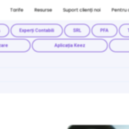
Tarife
Resurse
Suport clienți noi
Pentru 
A
Experți Contabili
SRL
PFA
zare
Aplicația Keez