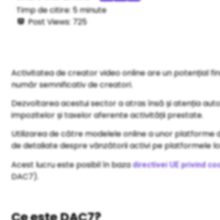
Timp de citire:
5
minute
Post Views:
725
Activitatea de creator video online are un potențial fi
număr semnificativ de creatori.
Dezvoltarea acestui sector a atras însă și atenția auto
impozitelor și taxelor aferente activității prestate.
Utilizarea de către modelele online a unor platforme
de detaliate despre vânzătorii activi pe platformele lo
Acest lucru este posibil în baza
directivei UE privind c
DAC7).
Ce este DAC7?