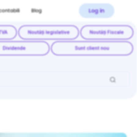
Log in
contabili
Blog
TVA
Noutăți legislative
Noutăți Fiscale
Dividende
Sunt client nou