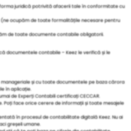
 forma juridică potrivită afacerii tale în conformitate cu
 (ne ocupăm de toate formalitățile necesare pentru
ăm de toate documente contabile obligatorii.
arcă documentele contabile – Keez le verifică și le
le manageriale și cu toate documentele pe baza cărora
 în aplicație.
umai de Experți Contabili certificați CECCAR.
e. Poți face orice cerere de informații și toate mesajele
ntată în procesul de contabilitate digitală Keez. Nu ai
aci greșeli umane.