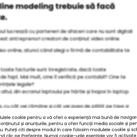
nline modeling trebuie să facă
e.
ioul lucrează cu parteneri de afaceri care nu sunt digitali
acest antreprenori creatori de conținut video online.
o online, atunci când alegi o firmă de contabilitate te
 toate facturile sunt înregistrate, dacă toate
de fapt. Mai mult, cine îl verifică pe contabil? Cine te
rințele legale?
n altul, din ecranul laptoului pe hârtie și înapoi în laptop
a, cu cât vei rămâne și cât vei avea de plătit pe taxe și
a cifrelor din contabilitate. Documentele contabile nu
 irelevanță, primești datele lunii trecute luna viitoare.
un contabil greșește? Cine răspunde? Pornind de la
tea sunt probleme concrete la care un serviciu de