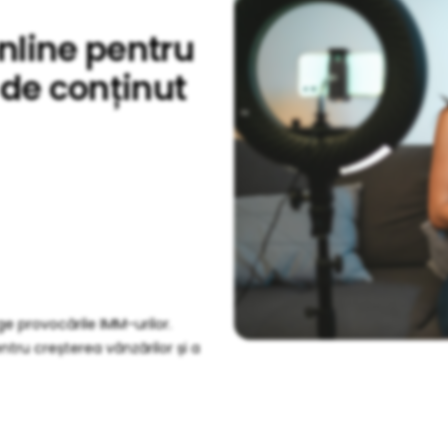
online pentru
 de conținut
ge provocările IMM-urilor.
ntru creșterea vânzărilor și a