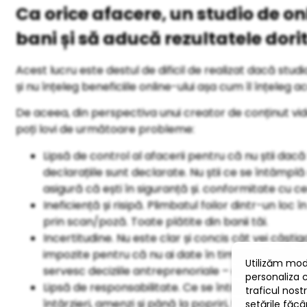
Ca orice afacere, un studio de o
bani și să aducă rezultatele dorit
Acest lucru este destul de dificil de realizat dacă stud
și nu înțeleg beneficiile online-ului așa cum îl înțeleg 
De aceea, din perspectiva unui creator de conținut vide
poți lovi de următoare probleme:
Lipsă de control al afacerii pentru că nu știi dacă
declarațiile sunt declarate. Nu știi ce se întâmplă 
asigură că ești în siguranță și. conformitate cu ce
Ineficiență și risipă. Plimbatul foilor dintr-un loc î
prin scan/poză. Toate plătite din banii tăi.
Incertitudine. Nu este clar și concis cât vei câștig
impozite pentru că nu ai date în timp real pe baz
servesc deciziile antreprenoriale – ai de-a face cu
Lipsă de responsabilitate. Ce se întâmplă dacă 
întârzieri, amenzi și până la popriri, toate aces