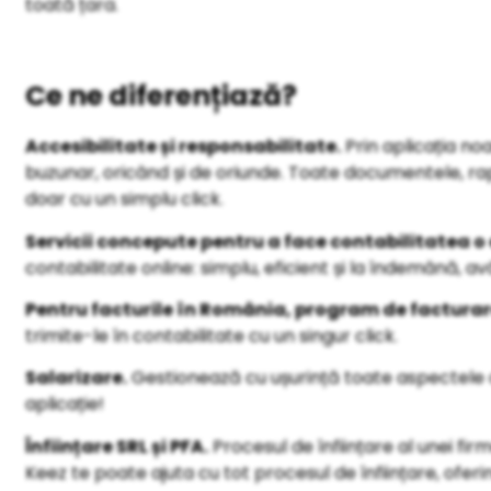
toată țara.
Ce ne diferențiază?
Accesibilitate și responsabilitate.
Prin aplicația no
buzunar, oricând și de oriunde. Toate documentele, rapo
doar cu un simplu click.
Servicii concepute pentru a face contabilitatea o 
contabilitate online: simplu, eficient și la îndemână, a
Pentru facturile în România, program de facturar
trimite-le în contabilitate cu un singur click.
Salarizare.
Gestionează cu ușurință toate aspectele ce 
aplicație!
Înființare SRL și PFA.
Procesul de înființare al unei fi
Keez te poate ajuta cu tot procesul de înființare, oferin