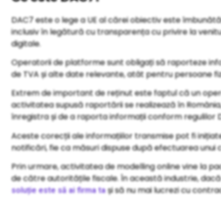
DAC7 este o lege a UE al cărei obiectiv este îmbunătăț
inclusiv în legătură cu transparența cu privire la veni
digitale.
Operatorii de platforme sunt obligați să raporteze info
de TVA și alte date relevante, atât pentru persoane fizic
Extrem de important de reținut este faptul că un oper
activitatea supusă raportării se realizează în România
înregistra și de a raporta informații conform regulilor
Aceste corecții ale informațiilor transmise pot fi inițiat
notificări, fie ca măsuri dispuse după efectuarea unui c
Prin urmare, activitatea de modelling online vine la pa
de către autoritățile fiscale. În această industrie, dac
și să nu mai lucrezi cu contra
soluție este să ai firma ta