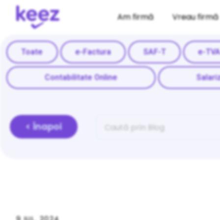
Am firmă
Vreau firmă
Toate
e-Factura
SAF-T
e-TV
Contabilitate Online
Salari
< Înapoi
9 IUL. 2024