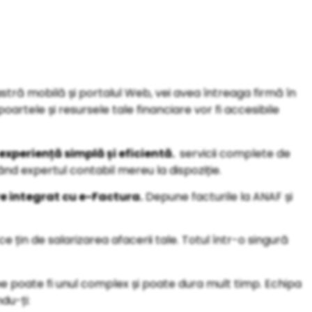
astră mobilă și portalul Web, vei avea întreaga firmă în
artele și resursele tale financiare vor fi accesibile
experiență simplă și eficientă.
servicii complete de
vând expertul contabil mereu la dispoziție.
e integrat cu e-Factura.
Depune facturile la ANAF și
țin de salarizarea afacerii tale. Totul într-o singură
rme poate fi unul complex și poate dura mult timp. Echipa
du-ți: