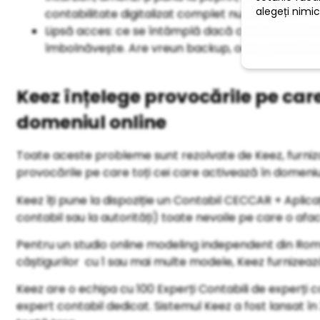
contabilitate digitalizat complet nu te expun.
Lipsă acces: ce se întâmplă dacă contabilul tău 
îmbolnăvește. Are vreun backup, oare, pe undev
Keez înțelege provocările pe care
domeniul online
Toate aceste probleme sunt rezolvate de Keez, furnizor
provocările pe care toți cei care activează în domeniul o
Keez îți pune la dispoziție un Contabil CECCAR + Aplicați
contabil sau la autorități) toate nevoile pe care o afac
Pentru un studio online modeling independent din Româ
câștigurilor cu 1 sau mai multe modele, Keez furnizeaz
Keez are o echipa cu 100 Experți Contabili de experți c
expert contabil dedicat. Sistemul Keez a fost lansat în 2