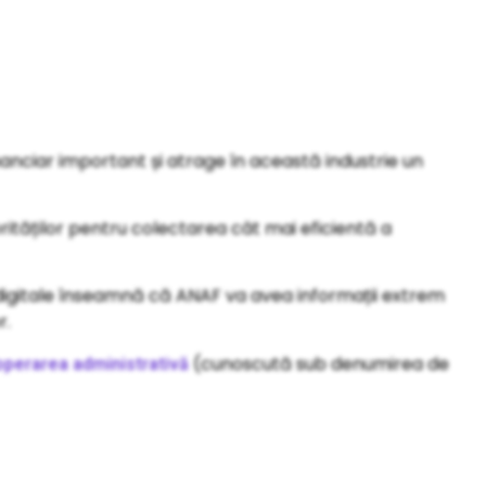
nanciar important și atrage în această industrie un
rităților pentru colectarea cât mai eficientă a
 digitale înseamnă că ANAF va avea informații extrem
r.
(cunoscută sub denumirea de
ooperarea administrativă