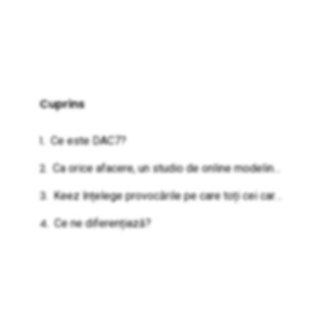
Cuprins
Ce este DAC7?
Ca orice afacere, un studio de online modeling trebuie să facă bani și să aducă rezultatele dorite.
Keez înțelege provocările pe care toți cei care activează în domeniul online
Ce ne diferențiază?