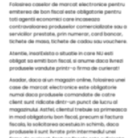
Folosirea caselor de marcat electronice pentru
emiterea de bon fiscal este obligatorie pentru
toti agentii economici care incaseaza
contravaloarea produselor comercializate sau a
serviciilor prestate, prin numerar, card bancar,
tichete de masa, tichete de cadou sau vouchere.
Atentie, insa!Exista o situatie in care NU esti
obligat sa emiti bon fiscal, si anume daca livrezi
produsele vandute printr-o firma de curierat!
Asadar, daca ai un magazin online, folosirea unei
case de marcat electronice este obligatorie
numai daca produsele comandate de catre
client sunt ridicate dintr-un punct de lucru al
magazinului. Astfel, clientul trebuie sa primeasca
in mod obligatoriu bon fiscal, precum si factura
fiscala, la solicitarea acestuia.In schimb, daca
produsele ii sunt livrate prin intermediul unei