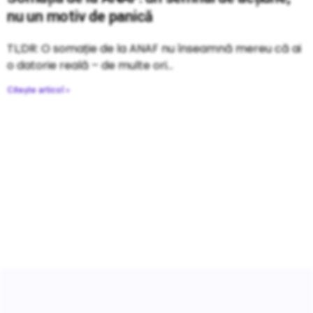
nu un motiv de panică
TL;DR: O somație de la ANAF nu înseamnă mereu că ai
o datorie reală – de multe ori
Citește articol »