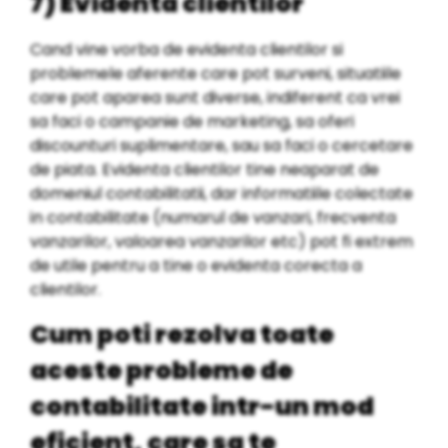
7) Evidenta clientilor
Cand vine vorba de evidenta clientilor si
problemele aferente care pot surveni, situatiile
care pot aparea sunt diverse, indiferent ca vrei
sa faci o campanie de marketing, sa oferi
discounturi suplimentare, sau sa faci o cercetare
de piata. Evidenta clientilor tine neaparat de
domeniul contabilitatii, dar informatiile colectate
in contabilitate (numarul de vanzari, frecventa
vanzarilor, valoarea vanzarilor etc) pot fi extrem
de utile pentru a tine o evidenta corecta a
clientilor.
Cum poti rezolva toate
aceste probleme de
contabilitate intr-un mod
eficient, care sa te