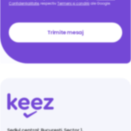
Confidențialitate
, respectiv
Termeni și condiții
ale Google.
CAPTCHA
Sediul central: București, Sector 1,