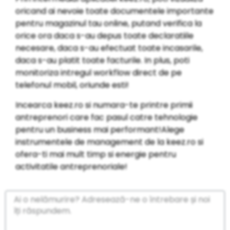
oricand ai nevoie toate documentele importante
pentru magazinul tau online, putand verifica la
orice ora daca s-au depus toate declaratiile
necesare, daca s-au efectuat toate incasarile,
daca s-au platit toate facturile. In plus, poti
monitoriza intregul workflow direct de pe
telefonul mobil, oriunde esti!
Incearca keez.ro si numara-te printre primii
antreprenori care fac pasul catre tehnologie
pentru un business mai performant!Alege
instrumentele de management de la keez.ro si
ofera-ti mai mult timp si energie pentru
activitatile antreprenoriale!