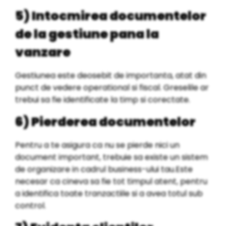
5) Intocmirea documentelor
de la gestiune pana la
vanzare
Gestiunea este deosebit de importanta, atat din
punct de vedere operational si fiscal. Greselile ar
trebui sa fie identificate la timp si corectate.
6) Pierderea documentelor
Pentru a te asigura ca nu se pierde nici un
document important, trebuie sa existe un sistem
de organizare in cadrul business-ului tau.Este
necesar ca cineva sa fie tot timpul atent, pentru
a identifica toate tranzactiile si a avea totul sub
control.