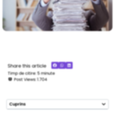
Share this article
Timp de citire:
5
minute
Post Views:
1.704
Cuprins