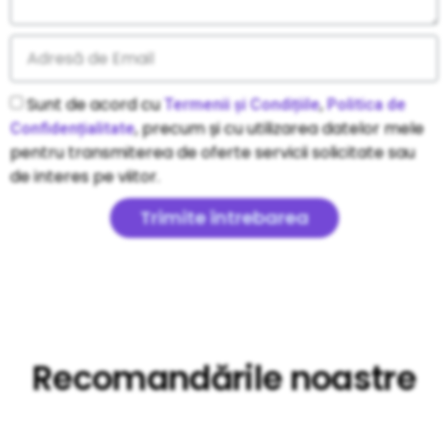
Sunt de acord cu
,
Termenii și Condițiile
Politica de
, precum și cu utilizarea datelor mele
Confidențialitate
pentru transmiterea de oferte servicii solicitate sau
de interes pe viitor.
Trimite întrebarea
Recomandările noastre