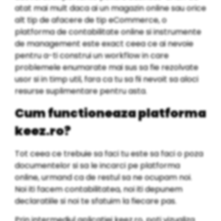
atat mai mult daca ai un magazin online sau orice
alt tip de afacere de tip eCommerce, o
platforma de contabilitate online si instrumente
de management este exact ceea ce ai nevoie
pentru a-ti construi un workflow in care
problemele enumarate mai sus sa fie rezolvate
usor si in timp util, fara ca tu sa fii nevoit sa aloci
resurse suplimentare pentru asta.
Cum functioneaza platforma
keez.ro?
Tot ceea ce trebuie sa faci tu este sa faci o poza
documentelor si sa le incarci pe platforma
online, urmand ca de restul sa ne ocupam noi.
Noi iti facem contabilitatea, noi iti depunem
declaratiile si noi te sfatuim la fiecare pas.
Prin intermediul aplicatiei keez.ro, poti vizualiza