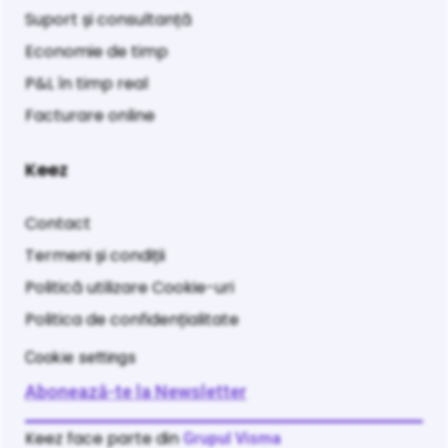
Suport și consultanță
Economie de timp
P&L în timp real
Facturare online
Keez
Contact
Termeni și condiții
Politică utilizare Cookie-uri
Politica de confidențialitate
Cookie settings
Abonează-te la Newsletter
Keez face parte din
Grupul Visma