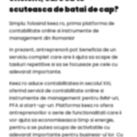
scuteasca de batai de cap?
Simplu: folosind keez.ro, prima platforma de
contabilitate online si instrumente de
management din Romania!
In prezent, antreprenorii pot beneficia de un
serviciu complet care are ii ajuta sa scape de
taskuri repetitive si sa se focuseze pe cele cu
adevarat importante.
Keez.ro aduce contabilitatea in secolul XXI,
oferind servicii de contabilitate online si
instrumente de management pentru IMM-uri,
PFA si start-up-uri. Platforma keez.ro ofera
antreprenorilor o serie de functionalitati care ii
vor ajuta sa economiseasca timp si energie,
pentru a se putea ocupa de activitatile cu
adevarat importante pentru business-ul lor. Cu