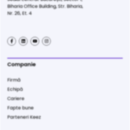
Biharia Office Building, Str. Biharia,
Nr. 26, Et. 4
Companie
Firmă
Echipă
Cariere
Fapte bune
Parteneri Keez