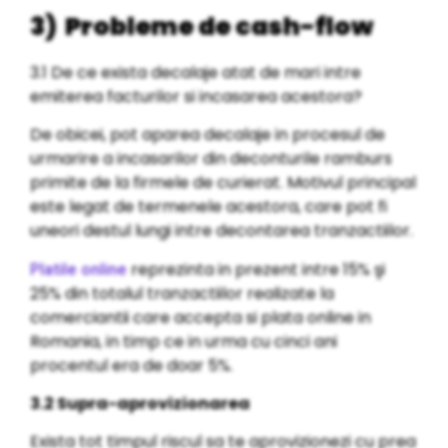
3) Probleme de cash-flow
3.1 De ce exista decalaje atat de mari intre
emiterea facturilor si incasarea acestora?
De obicei, pot aparea decalaje in procesul de
urmarire a incasarilor din deconturile ramburs
primite de la firmele de curierat. Motivul principal
este legat de termenele acestora, care pot fi
uneori destul lungi intre decontarea tranzactiilor.
reprezinta in prezent intre 15% şi
Platile online
25% din totalul tranzactiilor realizate la
comerciantii care accepta si plata online in
Romania, in timp ce in urma cu cinci ani
procentul era de doar 5%.
3.2 Supra-aprovizionarea
Exista tot timpul riscul sa te aprovizionezi cu prea