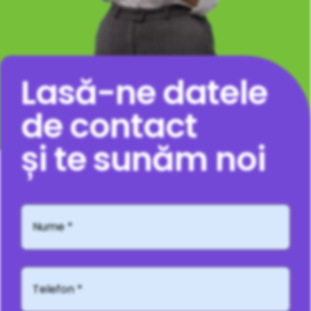
Lasă-ne datele
de contact
și te sunăm noi
Nume
*
Telefon*