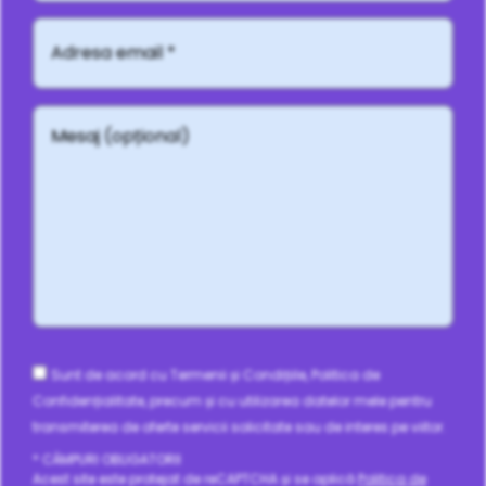
Adresă
email
*
Mesaj
(opțional)
Consent
Sunt de acord cu Termenii și Condițiile, Politica de
Confidențialitate, precum și cu utilizarea datelor mele pentru
transmiterea de oferte servicii solicitate sau de interes pe viitor.
* CÂMPURI OBLIGATORII
Acest site este protejat de reCAPTCHA și se aplică
Politica de