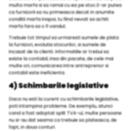
multa marfa si sa ramai cu ea pe stoc.S-ar putea
ca furnizorii sa nu primeasca decat in anumite
conditii marfa inapoi, tu fiind nevoit sa achiti
marfa fara sa o fi vandut.
Trebuie tot timpul sa urmaresti sumele de plata
la furnizori, evolutia stocurilor, si sumele de
incasat de la clienti. Informatiile ar trebui sa
existe la contabil, insa din pacate, de cele mai
multe ori, comunicarea intre antreprenor si
contabil este ineficienta.
4) Schimbarile legislative
Daca nu esti la curent cu schimbarile legislative,
poti intampina probleme. De exemplu, atunci
cand a fost adoptat split TVA-ul, multe persoane
nu si-au dat seama ca trebuie sa plateasca, de
fapt, in doua conturi.