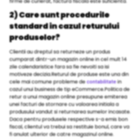
firme de curierat, factura fiscala este suficienta.
2) Care sunt procedurile
standard in cazul returului
produselor?
Clientii au dreptul sa returneze un produs
cumparat dintr-un magazin online in cel mult 14
zile calendaristice fara sa fie nevoiti sa isi
motiveze decizia.Returul de produse este una din
cele mai comune probleme de
in
contabilitate
cazul unui business de tip eCommerce.Politica de
retur a unui magazin online presupune emiterea
unei facturi de stornare cu valoarea initiala a
produsului vandut si returnarea sumelor incasate.
Daca pentru produsele respective s-a emis bon
fiscal, clientul va trebui sa restituie bonul, care va
fi anulat ulterior de catre magazinul online.