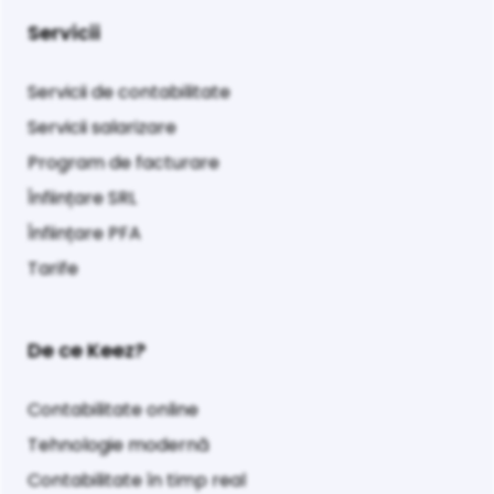
Servicii
Servicii de contabilitate
Servicii salarizare
Program de facturare
Înființare SRL
Înființare PFA
Tarife
De ce Keez?
Contabilitate online
Tehnologie modernă
Contabilitate în timp real