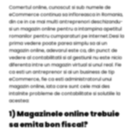
Comertul online, cunoscut si sub numele de
eCommerce continua sa infloreasca in Romania,
din ce in ce mai multi antreprenori deschizandu-
si un magazin online pentru a intampina apetitul
romanilor pentru cumparaturi pe internet.Desi la
prima vedere poate parea simplu sa ai un
magazin online, adevarul este ca, din punct de
vedere al contabilitatii si al gestiunii nu este nicio
diferenta intre un magazin virtual si unul real. Fie
ca esti un antreprenor si ai un business de tip
eCommerce, fie ca esti administratorul unui
magazin online, iata care sunt cele mai des
intalnite probleme de contabilitate si solutiile la
acestea:
1) Magazinele online trebuie
sa emita bon fiscal?