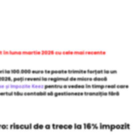
t în luna martie 2026 cu cele mai recente
 la 100.000 euro te poate trimite forțat la un
 2026, poți reveni la regimul de micro dacă
pentru a vedea în timp real care
xe și Impozite Keez
pertul tău contabil să gestioneze tranziția fără
 riscul de a trece la 16% impozit