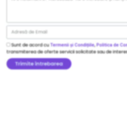
Sunt de acord cu
,
Termenii și Condițiile
Politica de Con
transmiterea de oferte servicii solicitate sau de interes
Trimite întrebarea