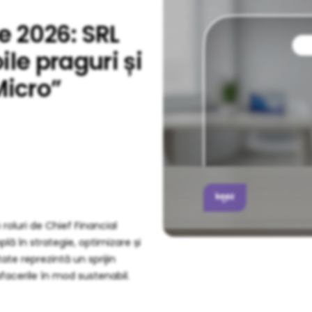
e 2026: SRL
le praguri și
Micro”
 roluri de Chief Financial
lă în strategie, optimizare și
e reprezintă un sprijin
afacerile în mod sustenabil.