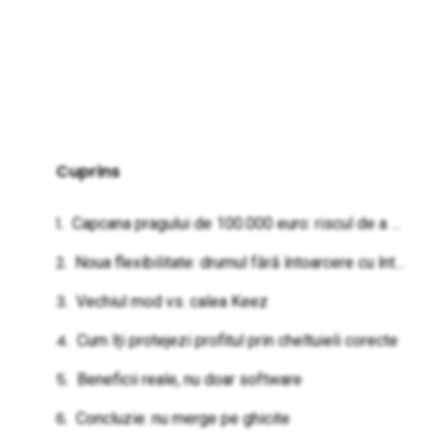
Cuprins
Capcana pragului de 100.000 euro: riscul de a trece la 16% impozit peste noapte
Noua flexibilitate: drumul fără întoarcere cu întoarcere
Vechiul mod vs. calea Keez
Cum îți protejezi profitul prin cheltuieli corecte
Beneficii reale, nu doar software
Concluzie: nu merge pe ghicite