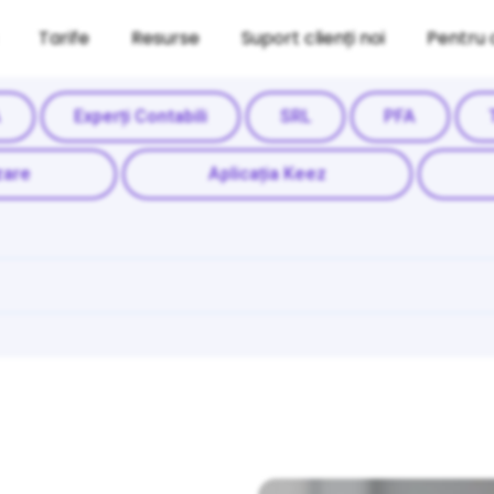
Tarife
Resurse
Suport clienți noi
Pentru 
A
Experți Contabili
SRL
PFA
zare
Aplicația Keez