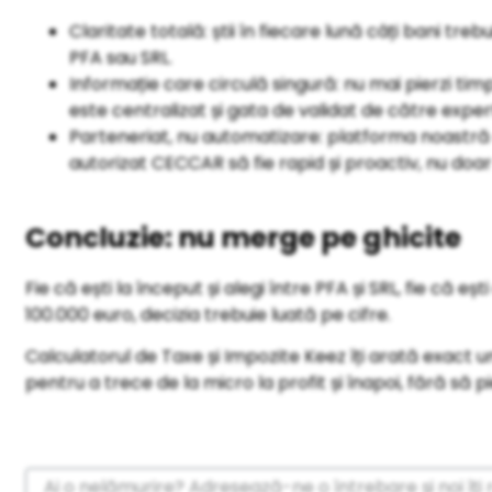
Claritate totală: știi în fiecare lună câți bani tr
PFA sau SRL.
Informație care circulă singură: nu mai pierzi tim
este centralizat și gata de validat de către exper
Parteneriat, nu automatizare: platforma noastră 
autorizat CECCAR să fie rapid și proactiv, nu doar
Concluzie: nu merge pe ghicite
Fie că ești la început și alegi între PFA și SRL, fie că e
100.000 euro, decizia trebuie luată pe cifre.
Calculatorul de Taxe și Impozite Keez îți arată exact un
pentru a trece de la micro la profit și înapoi, fără să p