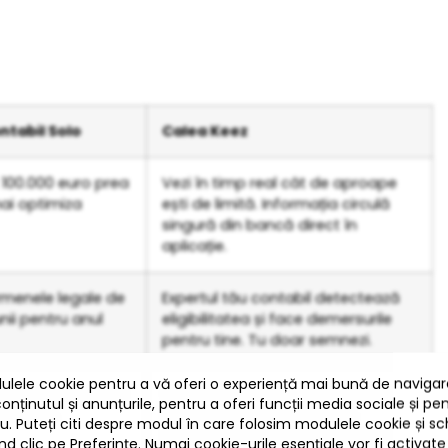
ntabil Solo
Calea Keez
t 100.000 euro prea
Vezi în timp real cât de aproape
mai optimiza
ești de limită. Informația circulă
singură din bancă direct în
aplicație.
ermenele legale de
Expertul tău contabil detectează
nii pentru anul
eligibilitatea și face demersurile
pentru tine. Tu doar semnezi.
 sunt bune și riști
Încarci documentele, iar sistemul
ul ANAF.
și expertul tău le validează,
asigurându-te că plătești impozit