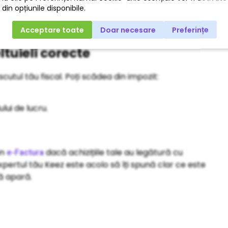
minim legal.
ltuieli corecte
scutul tău fiscal. Poți scădea din impozit:
lui de lucru.
in
dacă achizițiile tale au legătură cu
e-Factura
xpertul tău Keez este acolo să îți spună clar ce este
să apară.