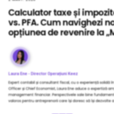
Calculator taxe și impozit
vs. PFA. Cum navighezi noi
opțiunea de revenire la „
Laura Ene - Director Operațiuni Keez
Expert contabil și consultant fiscal, cu o experiență solidă în
Officer și Chief Economist, Laura Ene aduce o expertiză amp
management financiar. Perspectivele sale bine fundamentat
valoros pentru antreprenorii care își doresc să își dezvolte 