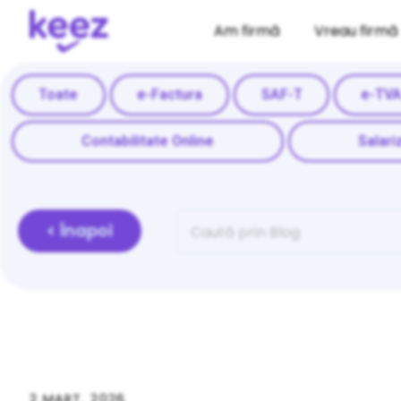
Am firmă
Vreau firmă
Toate
e-Factura
SAF-T
e-TV
Contabilitate Online
Salari
< Înapoi
2 MART. 2026