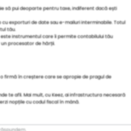
ebuie să pui deoparte pentru taxe, indiferent dacă ești
p cu exporturi de date sau e-mailuri interminabile. Totul
tul tău.
este instrumentul care îi permite contabilului tău
 un procesator de hărții.
ști o firmă în creștere care se apropie de pragul de
de te afli. Mai mult, cu Keez, ai infrastructura necesară
ierzi nopțile cu codul fiscal în mână.