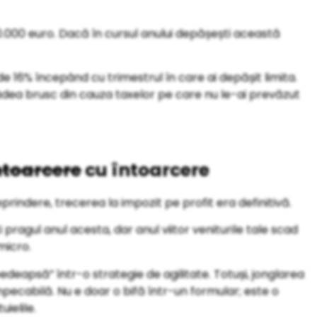
.000 euro. Dacă în cursul anului depășești această
e 16% începând cu trimestrul în care ai depășit limita.
ădea brusc din cauza taxelor pe care nu le-ai prevăzut
ntoarcere
cu întoarcere
rindere, trecerea la impozit pe profit era definitivă.
ragul anul acesta, dar anul viitor veniturile tale scad
micro.
eapsă” într-o strategie de agilitate. Totuși, jonglarea
pecabilă. Nu e doar o bifă într-un formular; este o
ielile.