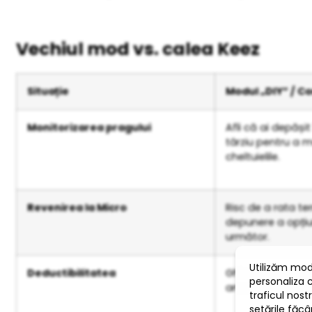
Vechiul mod vs. calea Keez
Situație
Modul „DIY” / Co
Monitorizarea pragului
Afli că ai depăși
târziu pentru a 
cheltuielile.
Revenirea la Micro
Risc de a rata t
depunere a opțiu
următor.
Deductibilitatea
Ghicești ce bonuri
amenzi la control