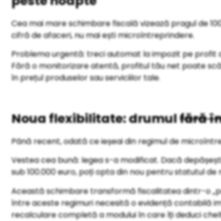
peste noapte
Cea mai mare schimbare fiscală vizează pragul de 100
cifră de afaceri, nu mai ești microîntreprindere.
Problema urgentă: treci automat la impozit pe profit d
Fără o monitorizare atentă, profitul tău net poate sc
în prețul produselor sau serviciilor tale.
Noua flexibilitate: drumul
fără î
Până recent, odată ce ieșeai din regimul de microîntrep
Vestea cea bună: legea s-a modificat. Dacă depășești p
sub 100.000 euro, poți opta din nou pentru statutul de 
Această schimbare transformă fiscalitatea dintr-o „ped
între aceste regimuri necesită o evidență contabilă im
recalculare completă a modului în care îți deduci cheltu