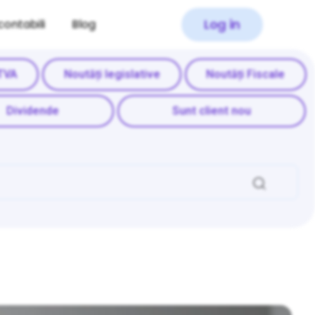
Log in
contabili
Blog
TVA
Noutăți legislative
Noutăți Fiscale
Dividende
Sunt client nou