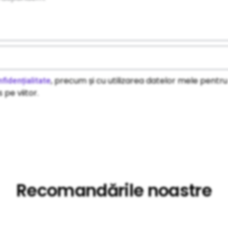
, precum și cu utilizarea datelor mele pentru
fidențialitate
 pe viitor.
Recomandările noastre