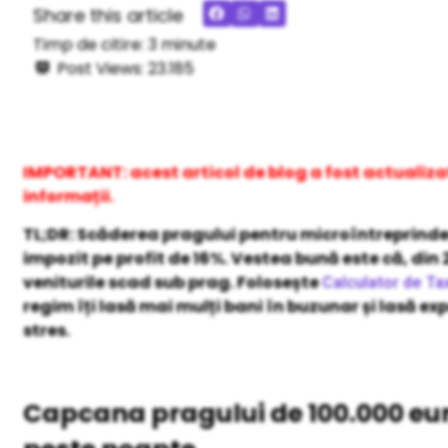
Share this article
Timp de citire:
3
minute
Post Views:
23.185
IMPORTANT: acest articol de blog a fost actualiza
informații.
TL;DR: Scăderea pragului pentru microîntreprinderi
impozit pe profit de 16%. Vestea bună este că, din
veniturile scad sub prag. Folosește
Calculator de Ta
regim îți lasă mai mulți bani în buzunar și lasă ex
stres.
Capcana pragului de 100.000 euro: