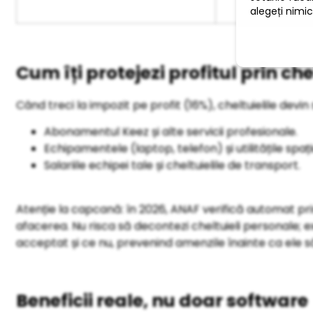
Cum îți protejezi profitul prin che
Când treci la impozit pe profit (16%), cheltuielile devin 
Abonamentul Keez și alte servicii profesionale.
Echipamentele (laptop, telefon) și utilitățile spațiu
Salariile echipei tale și cheltuielile de transport.
Atenție la capcană: în 2026, ANAF verifică automat pr
afacerea. Nu risca să decontezi cheltuieli personale; e
acceptat și ce nu, prevenind amenzile înainte ca ele 
Beneficii reale, nu doar software