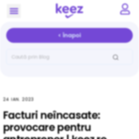
< Înapoi
24 IAN. 2023
Facturi neîncasate:
provocare pentru