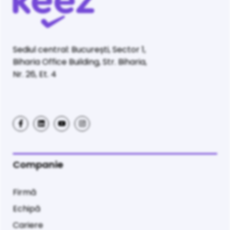
Sediul central: București, Sector 1,
Biharia Office Building, Str. Biharia,
Nr. 26, Et. 4
Companie
Firmă
Echipă
Cariere