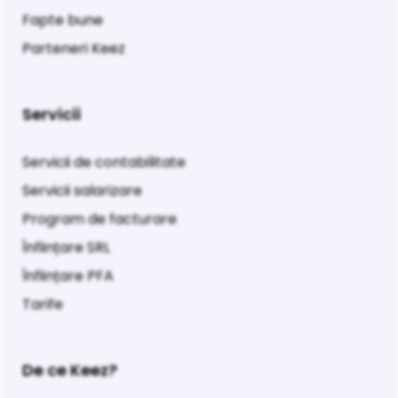
Fapte bune
Parteneri Keez
Servicii
Servicii de contabilitate
Servicii salarizare
Program de facturare
Înființare SRL
Înființare PFA
Tarife
De ce Keez?