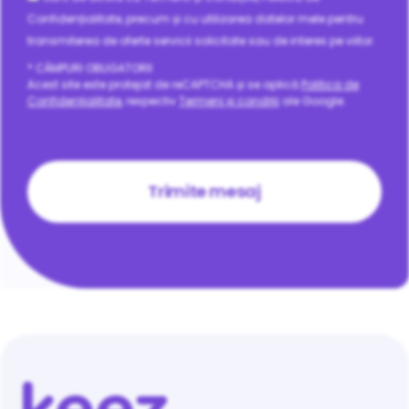
Confidențialitate, precum și cu utilizarea datelor mele pentru
transmiterea de oferte servicii solicitate sau de interes pe viitor.
* CÂMPURI OBLIGATORII
Acest site este protejat de reCAPTCHA și se aplică
Politica de
Confidențialitate
, respectiv
Termeni și condiții
ale Google.
CAPTCHA