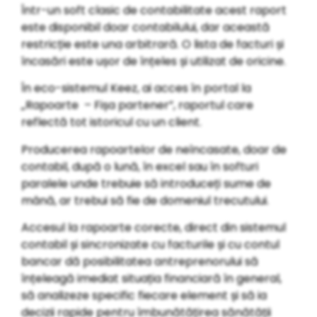
Într-un soft clasic de contabilitate acest raport
este disponibil doar contabilului, dar această
restricție este una arbitrară. O lista de facturi și
încasări este ușor de înțeles și utilizat de oricine.
În eco-sistemul Keez, ai acces în portal la
„Rapoarte – Fișa partener”, raportul care
reflectă tot istoricul cu un client.
Producerea rapoartelor de neîncasate, doar de
contabil, după o lună, în excel sau în softuri
paralele unde trebuie să introduceți sume de
mână, ar trebui să fie de domeniul trecutului.
Accesul la rapoarte corecte, direct din sistemul
contabil și sincronizate cu facturile și cu contul
bancar dă posibilitatea antreprenorului să
înțeleagă imediat situația financiară în general,
să analizeze specific fiecare element și să ia
decizii rapide pentru îmbunătățirea sănătății