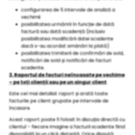
configurarea de 5 intervale de analiză a
vechimii
posibilitatea urmăririi în funcție de dată
factură sau dată scadență (inclusiv
posibilitatea modificării datei scadente
dacă s-au acordat amânări la plată)
posibilitatea trimiterii de confirmări de sold,
notificări de sold și notificări de facturi
scadente.
3. Raportul de facturi neîncasate pe vechime
– pe toți clienții sau pe un singur client
Este cel mai detaliat raport și arată toate
facturile pe client grupate pe intervale de
încasare.
Acest raport poate fi folosit în discuția directă cu
clientul – fiecare imagine a facturii scadente fiind
disponibilă la un click distanță. Orice dispută