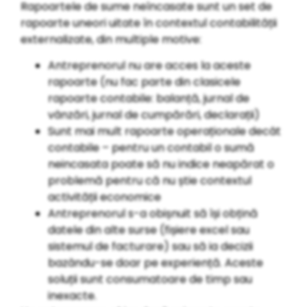
Rapoartele de sume neîncasate sunt un set de
rapoarte uneori uitate în contextul contabilității
externalizate, din multiple motive:
Antreprenorul nu are acces la aceste
rapoarte (nu fac parte din clasicele
rapoarte contabile: balanță, jurnal de
vânzări, jurnal de cumpărări, declarații)
Sunt mai mult rapoarte operaționale decât
contabile – pentru un contabil o sumă
neincasata poate să nu indice neapărat o
problemă pentru că nu știe contextul
activității economice
Antreprenorul s-a obișnuit să își obțină
datele din alte surse (fișiere excel sau
sistemul de facturare) sau să ia decizii
bazându-se doar pe experiență. Aceste
soluții sunt consumatoare de timp sau
inexacte.