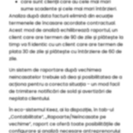
care sunt clienții care au cele mai mari
sume scadente și cele mai mari întârzieri.
Analiza după data facturii elimină din ecuație
termenele de încasare acordate contractual.
Acest mod de analiză echilibrează raportul, un
client care are termen de 90 de zile și plătește la
timp va fi identic cu un client care are termen de
plata 30 de zile și plătește cu întârziere de 60 de
zile.
Un sistem de raportare după vechimea
neincasatelor trebuie să dea și posibilitatea de a
acționa pentru a corecta situația – un mod facil
de trimitere notificări de sold și avertizări de
neplata clientului.
În eco-sistemul Keez, ai la dispoziție, în tab-ul
„Contabilitate”, „Rapoarte/Neîncasate pe
vechime”, raport ce oferă toate posibilitățile de
configurare și analiză necesare antreprenorului: