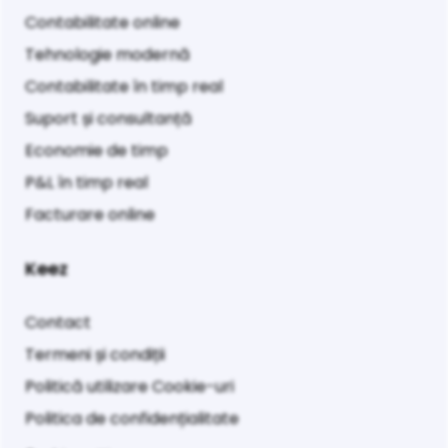
Contabilitate online
Tehnologie modernă
Contabilitate în timp real
Suport și consultanță
Economie de timp
P&L în timp real
Facturare online
Keez
Contact
Termeni și condiții
Politică utilizare Cookie-uri
Politica de confidențialitate