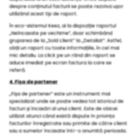
despre conținutul facturii se poate rezolva ușor
utilizând acest tip de raport.
În eco-sistemul Keez, ai la dispoziție raportul
„Neîncasate pe vechime”, doar schimbând
gruparea de la „Sold client” la „Detaliat”. Astfel,
obții un raport cu toate informațiile, în cel mai
mic detaliu. La click pe un rând din raport se
aduce imediat pe ecran factura la care se
referă.
4. Fișa de partener
„Fișa de partener” este un instrument mai
specializat unde se poate vedea tot istoricul de
facturi și încasări al unui client. Este de obicei
utilizat atunci când există dispute în privința
facturilor înregistrate sau primite de către client
sau a sumelor încasate într-o anumită perioada.