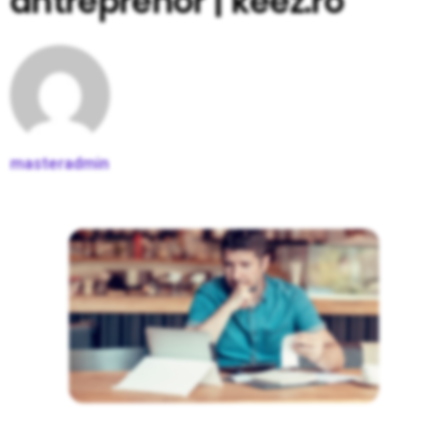
antreprenor | keez.ro
masteradmin