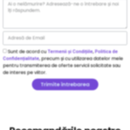
Sunt de acord cu
,
Termenii și Condițiile
Politica de
, precum și cu utilizarea datelor mele
Confidențialitate
pentru transmiterea de oferte servicii solicitate sau
de interes pe viitor.
Trimite întrebarea