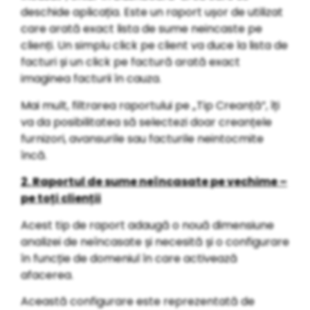
deschide aplicația. Este un raport ușor de utilizat
care arată exact lista de sume neincaste pe
clienți. Un simplu click pe client va duce la lista de
facturi și un click pe factură arată exact
imaginea facturii în cauza.
Mai mult, filtrarea raportului pe „Tip Creanță”, îți
va da posibilitatea să selectezi doar creanțele
furnizori, avansurile sau facturile neintocmite
încă.
2. Raportul de sume neîncasate pe vechime –
pe toți clienții
Acest tip de raport adaugă o nouă dimensiune
analizei de neîncasate și necesită și o configurare
în funcție de domeniul în care activează
afacerea.
Această configurare este reprezentată de