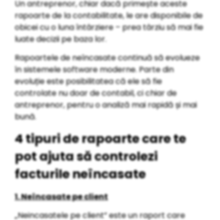
Un antreprenor, chiar dacă primește aceste
rapoarte de la contabilitate, le are disponibile de
obicei cu o luna întârziere – prea târziu să mai fie
luate decizii pe baza lor.
Rapoartele de neîncasate continuă să evolueze
în sistemele software moderne. Parte din
evoluție este posibilitatea că ele să fie
controlate nu doar de contabil, ci chiar de
antreprenor, pentru o analiză mai rapidă și mai
bună.
4 tipuri de rapoarte care te
pot ajuta să controlezi
facturile neîncasate
1. Neîncasate pe client
„Neincasatele pe client” este un raport care