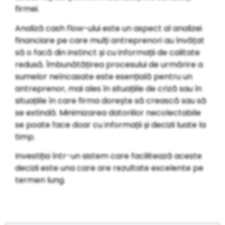
firmei.
Analiză cash flow-ului este un aspect al analizei
financiare pe care mulți antreprenori au învățat
să o facă din instinct și cu informații de calitate
redusă. Îmbunătățirea procesului de urmărire a
sumelor neîncasate este esențială pentru un
antreprenor, mai ales în situațiile de criză sau în
situațiile în care firma dorește să crească sau să
se extindă. Minimizarea datoriilor necolectabile
se poate face doar cu informații și decizii luate la
timp.
Investiția într-un sistem care facilitează aceste
decizii este una care are rezultate excelente pe
termen lung.