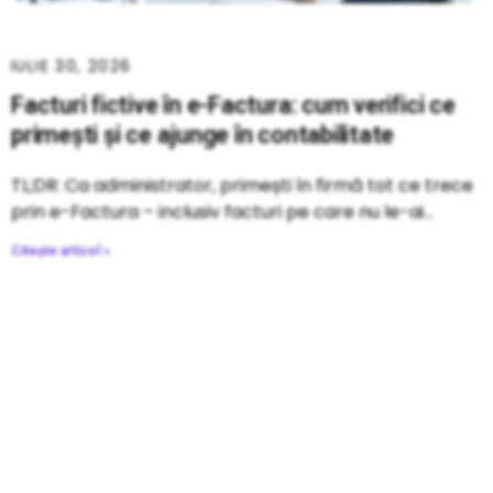
IULIE 30, 2026
Facturi fictive în e-Factura: cum verifici ce
primești și ce ajunge în contabilitate
TL;DR: Ca administrator, primești în firmă tot ce trece
prin e-Factura – inclusiv facturi pe care nu le-ai
Citește articol »