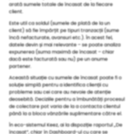
arată sumele totale de încasat de la fiecare
client.
Este util ca soldul (sumele de plată de la un
client) să fie împărțit pe tipuri tranzacții (sume
încă nefacturate, avansuri etc.). În acest fel,
datele devin și mai relevante – se poate analiza
expunerea (suma maximă de încasat – chiar
dacă este facturată sau nu) pe un anume
partener.
Această situație cu sumele de încasat poate fi o
soluție simplă pentru a identifica clienții cu
probleme sau cei care au nevoie de atenție
deosebită. Deciziile pentru a îmbunătăți procesul
de colectare pot varia de la a contacta clientul
până la a bloca vânzările suplimentare către el.
În eco-sistemul Keez, ai la dispoziție raportul „De
încasat”, chiar în Dashboard-ul cu care se