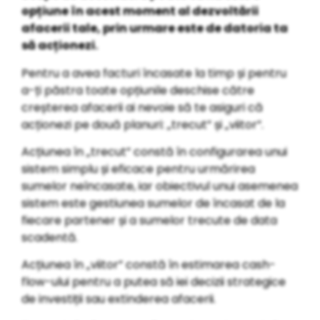
opțiune în acest moment al dezvoltării
afacerii tale, prin urmare este de datoria ta
să acționezi.
Pentru a avea facturi încasate la timp și pentru
a-ți păstra toate opțiunile deschise către
creșterea afacerii ai nevoie să te asiguri că
acționezi pe două planuri: „trecut” și „viitor”.
Acțiunea în „trecut” constă în configurarea unui
sistem simplu și eficace pentru urmărirea
sumelor neîncasate, iar obiectivul unui asemenea
sistem este gestiunea sumelor de încasat de la
fiecare partener și a sumelor trecute de data
scadentă.
Acțiunea în „viitor” constă în estimarea cash-
flow-ului pentru a putea să iei decizii strategice
de investiții sau extinderea afacerii.