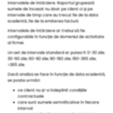
Intervalele de întârziere. Raportul grupează
sumele de încasat nu doar pe client ci și pe
intervale de timp care au trecut fie de la data
scadentă, fie de la emiterea facturii.
Intervalele de întârziere ar trebui să fie
configurabile în funcție de domeniul de activitate
al firmei.
Un set de intervale standard ar putea fi: 0-30 zile;
30-60 zile; 60-90 zile; 90-180 zile; 180-365 zile;
>365 zile.
Dacă analiza se face în funcție de data scadentă,
se poate urmări:
ce client nu și-a îndeplinit condițiile
contractuale
care sunt sumele semnificative în fiecare
interval