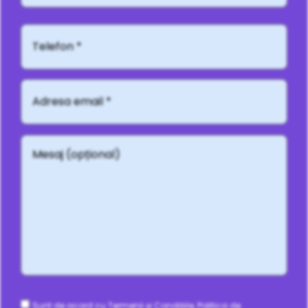
Telefon*
Adresă
email
*
Mesaj
(opțional)
Consent
Sunt de acord cu Termenii și Condițiile, Politica de