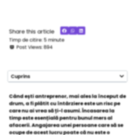
Share this article
Timp de citire:
5
minute
Post Views:
894
Cuprins
Când ești antreprenor, mai ales la început de
drum, a fi plătit cu întârziere este un risc pe
care nu ai vrea să ți-l asumi. Încasarea la
timp este esențială pentru bunul mers al
afacerii. Angajarea unei persoane care să se
ocupe de acest lucru poate că nu este o