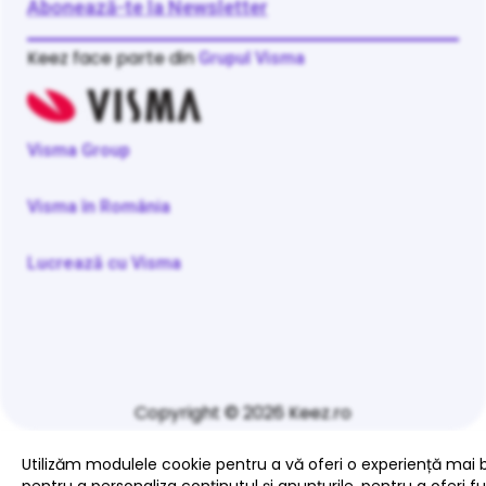
Abonează-te la Newsletter
Keez face parte din
Grupul Visma
Visma Group
Visma în România
Lucrează cu Visma
Copyright © 2026 Keez.ro