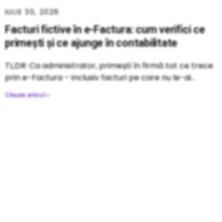
IULIE 30, 2026
Facturi fictive în e-Factura: cum verifici ce
primești și ce ajunge în contabilitate
TL;DR: Ca administrator, primești în firmă tot ce trece
prin e-Factura – inclusiv facturi pe care nu le-ai
Citește articol »