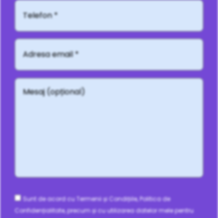
Telefon*
Adresă
email
*
Mesaj
(opțional)
Consent
Sunt de acord cu Termenii și Condițiile, Politica de
Confidențialitate, precum și cu utilizarea datelor mele pentru