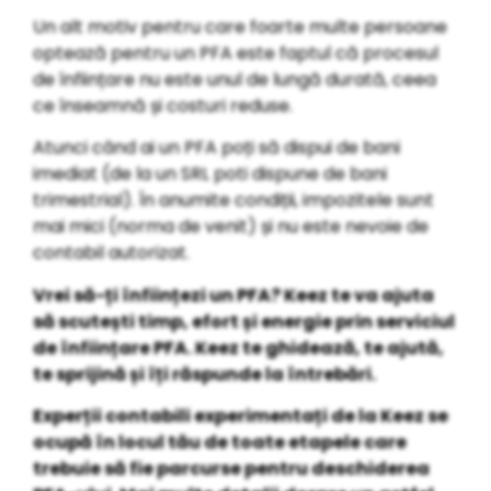
Un alt motiv pentru care foarte multe persoane
optează pentru un PFA este faptul că procesul
de înființare nu este unul de lungă durată, ceea
ce înseamnă și costuri reduse.
Atunci când ai un PFA poți să dispui de bani
imediat (de la un SRL poti dispune de bani
trimestrial). În anumite condiții, impozitele sunt
mai mici (norma de venit) și nu este nevoie de
contabil autorizat.
Vrei să-ți înființezi un PFA? Keez te va ajuta
să scutești timp, efort și energie prin serviciul
de înființare PFA. Keez te ghidează, te ajută,
te sprijină și îți răspunde la întrebări.
Experții contabili experimentați de la Keez se
ocupă în locul tău de toate etapele care
trebuie să fie parcurse pentru deschiderea