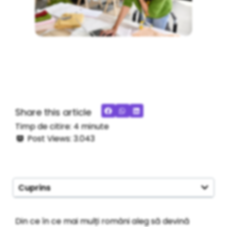
Share this article
Timp de citire:
4
minute
Post Views:
3.043
Cuprins
Din ce în ce mai mulți români aleg să devină