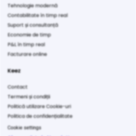
Tehnologie modernă
Contabilitate în timp real
Suport și consultanță
Economie de timp
P&L în timp real
Facturare online
Keez
Contact
Termeni și condiții
Politică utilizare Cookie-uri
Politica de confidențialitate
Cookie settings