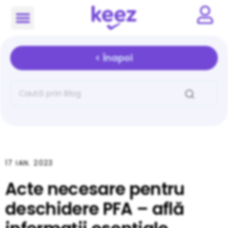
< Înapoi
17 IAN. 2023
Acte necesare pentru
deschidere PFA – află