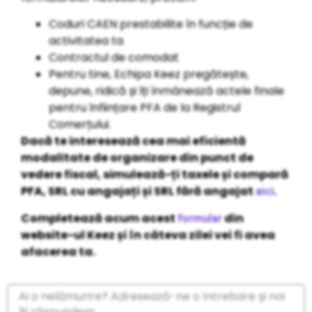
Coduri CAEN prestabilite în funcție de
activitatea ta
Contractul de comodat
Pentru tine, Echipa Keez pregătește,
depune, ridică și îți înmânează actele finale
pentru înființare PFA de la Registrul
Comerțului.
Dacă te interesează cea mai eficientă
modalitate de organizare din punct de
vedere fiscal, simulează-ți taxele și compară
PFA, SRL cu angajați și SRL fără angajat
.
aici
Completează acum acest
din
formular
website-ul Keez și în câteva zilei vei fi avea
afacerea ta.