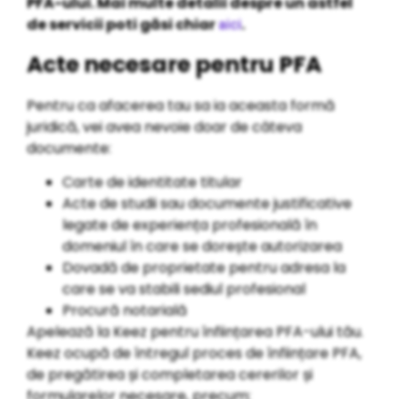
PFA-ului. Mai multe detalii despre un astfel
de servicii poti găsi chiar
.
aici
Acte necesare pentru PFA
Pentru ca afacerea tau sa ia aceasta formă
juridică, vei avea nevoie doar de câteva
documente:
Carte de identitate titular
Acte de studii sau documente justificative
legate de experiența profesională în
domeniul în care se dorește autorizarea
Dovadă de proprietate pentru adresa la
care se va stabili sediul profesional
Procură notarială
Apelează la Keez pentru înființarea PFA-ului tău.
Keez ocupă de întregul proces de înființare PFA,
de pregătirea și completarea cererilor și
formularelor necesare, precum: