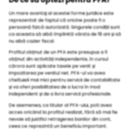
Un mare avantaj al acestei forme juridice este
reprezentat de faptul că oricine poate fi o
persoană fizică autorizată. Singurele condiții sunt
ca aceasta să aibă împlinită vârsta de 18 ani și să
nu aibă cazier fiscal.
Profitul obținut de un PFA este presupus a fi
obținut din activități independente, în cursul
cărora sunt aplicate taxele pe venit și
impozitarea pe venitul net. PFA-ul va avea
cheltuieli mai mici pentru servicii de contabilitate
și va oferi posibilitatea de a lucra în mod
independent și de a livra servicii profesionale.
De asemenea, ca titular al PFA-ului, poti avea
acces oricând la profitul realizat, fără să mai fie
nevoie să justifici retragerea banilor din cont,
ceea ce reprezintă un beneficiu important.