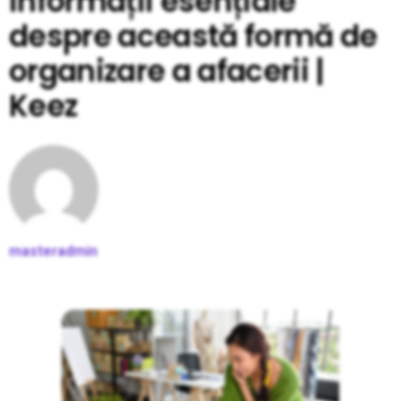
informații esențiale
despre această formă de
organizare a afacerii |
Keez
masteradmin