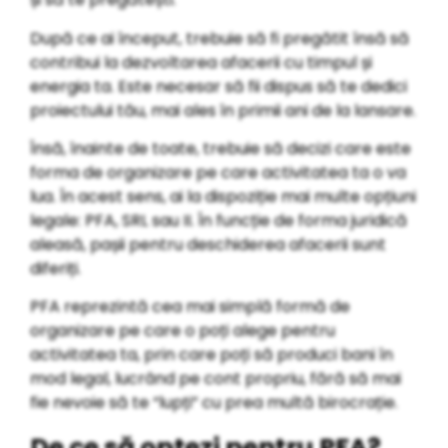
După ce ai început, trebuie să fi pregătit însă să
contribui la dezvoltarea afacerii cu timpul și
energia ta. Este necesar să fii dispus să te dedici
proiectului tău, mai ales în primii ani de la lansare.
Însă, înainte de toate, trebuie să decizi care este
forma de organizare pe care activitatea ta o va
lua. În acest sens, ai la dispoziție mai multe opțiuni
legale: PFA, SRL sau II. În funcție de forma juridică
aleasă, pașii pentru deschiderea afacerii sunt
diferiți.
PFA reprezintă cea mai simplă formă de
organizare pe care o poți alege pentru
activitatea ta, prin care poți să produci bani în
mod legal, lucrând pe cont propriu, fără să mai
fie nevoie să te “lupți” cu prea multă birocrație.
De ce să optezi pentru PFA?