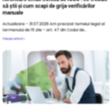
să știi și cum scapi de grija verificărilor
manuale
Actualizare – 31.07.2026 Am precizat temeiul legal al
termenului de 15 zile – art. 47 din Codul de
Citește articol »