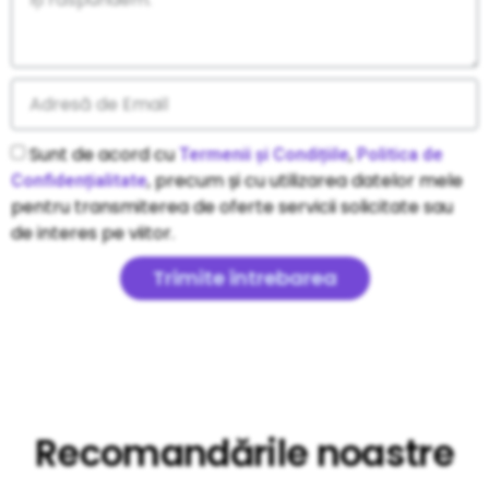
Sunt de acord cu
,
Termenii și Condițiile
Politica de
, precum și cu utilizarea datelor mele
Confidențialitate
pentru transmiterea de oferte servicii solicitate sau
de interes pe viitor.
Trimite întrebarea
Recomandările noastre