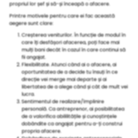
propriul lor șef și să-și înceapă o afacere.
Printre motivele pentru care ei fac această
aegere sunt clare:
Creșterea veniturilor. În funcție de modul în
care îți desfășori afacerea, poți face mai
mulți bani decât în cazul în care continui să
fii angajat.
Flexibilitate. Atunci când ai o afacere, ai
oportunitatea de a decide tu însuți în ce
direcție vei merge mai departe și ai
libertatea de a alege când și cât de mult vei
lucra.
Sentimentul de realizare/împlinire
personală. Ca antreprenor, ai posibilitatea
de a valorifica abililitățile și cunoștințele
dobândite ca angajat pentru a-ți construi
propria afacere.