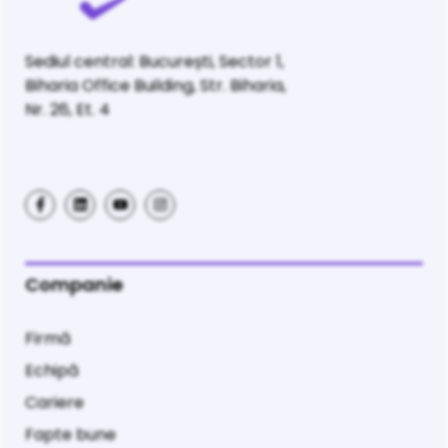
Sediul central: București, Sector 1,
Biharia Office Building, Str. Biharia,
Nr. 26, Et. 4
Companie
Firmă
Echipă
Cariere
Fapte bune