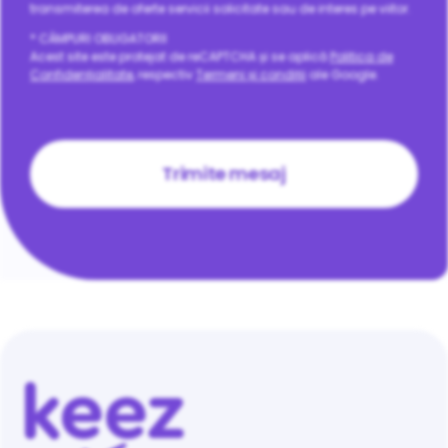
transmiterea de oferte servicii solicitate sau de interes pe viitor.
* CÂMPURI OBLIGATORII
Acest site este protejat de reCAPTCHA și se aplică
Politica de
Confidențialitate
, respectiv
Termeni și condiții
ale Google.
CAPTCHA