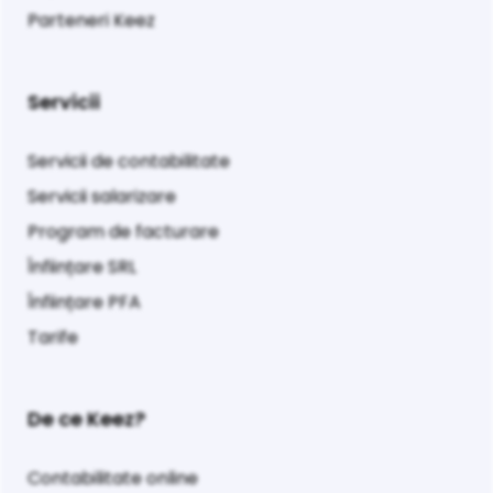
Parteneri Keez
Servicii
Servicii de contabilitate
Servicii salarizare
Program de facturare
Înființare SRL
Înființare PFA
Tarife
De ce Keez?
Contabilitate online