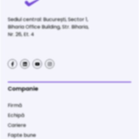
Sediul central: București, Sector 1,
Biharia Office Building, Str. Biharia,
Nr. 26, Et. 4
Companie
Firmă
Echipă
Cariere
Fapte bune