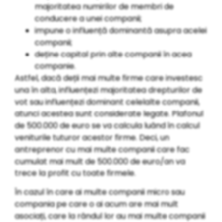
majoritatea numirilor de membri de
conducere a unei companii;
impune o influență dominantă asupra acelei
companii;
deține capital prin alte companii în acea
companie.
Astfel, dacă deții mai multe firme care investesc
una în alta, influențezi majoritatea drepturilor de
vot sau influențezi dominant celelalte companii,
atunci acestea sunt considerate legate. Plafonul
de 500.000 de euro se va calcula luând în calcul
veniturile tuturor acestor firme. Deci, un
antreprenor cu mai multe companii care fac
cumulat mai mult de 500.000 de euro/an va
trece la profit cu toate firmele.
În cazul în care ai multe companii micro sau
compania pe care o ai acum are mai mult
asociați, care la rândul lor au mai multe companii