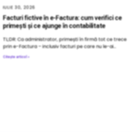
IULIE 30, 2026
Facturi fictive în e-Factura: cum verifici ce
primești și ce ajunge în contabilitate
TL;DR: Ca administrator, primești în firmă tot ce trece
prin e-Factura – inclusiv facturi pe care nu le-ai
Citește articol »