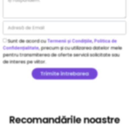
Sunt de acord cu
,
Termenii și Condițiile
Politica de
, precum și cu utilizarea datelor mele
Confidențialitate
pentru transmiterea de oferte servicii solicitate sau
de interes pe viitor.
Trimite întrebarea
Recomandările noastre