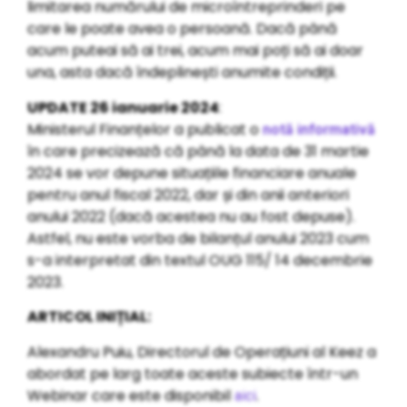
limitarea numărului de microîntreprinderi pe
care le poate avea o persoană. Dacă până
acum puteai să ai trei, acum mai poți să ai doar
una, asta dacă îndeplinești anumite condiții.
UPDATE 26 ianuarie 2024
:
Ministerul Finanțelor a publicat o
notă informativă
în care precizează că până la data de 31 martie
2024 se vor depune situațiile financiare anuale
pentru anul fiscal 2022, dar și din anii anteriori
anului 2022 (dacă acestea nu au fost depuse).
Astfel, nu este vorba de bilanțul anului 2023 cum
s-a interpretat din textul OUG 115/ 14 decembrie
2023.
ARTICOL INIȚIAL:
Alexandru Puiu, Directorul de Operațiuni al Keez a
abordat pe larg toate aceste subiecte într-un
Webinar care este disponibil
.
aici