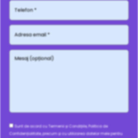
Telefon*
Adresă
email
*
Mesaj
(opțional)
Consent
Sunt de acord cu Termenii și Condițiile, Politica de
Confidențialitate, precum și cu utilizarea datelor mele pentru