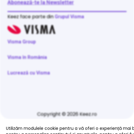
Abonează-te la Newsletter
Keez face parte din
Grupul Visma
Visma Group
Visma în România
Lucrează cu Visma
Copyright © 2026 Keez.ro