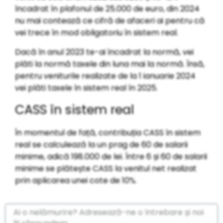
încadrat în plafonul de 25.000 de euro, din 2024
nu mai contează ce cifră de afaceri ai pentru că
vei trece în mod obligatoriu în sistem real.
Dacă în anul 2023 te-ai încadrat la normă, vei
plăti la normă taxele din luna mai la normă. Însă,
pentru veniturile realizate de la 1 ianuarie 2024
vei plăti taxele în sistem real în 2025.
CASS în sistem real
În momentul de față, contribuția CASS în sistem
real se calculează la un prag de 60 de salarii
minime, adică 198.000 de lei. Între 6 și 60 de salarii
minime se plătește CASS la venitul net realizat
prin aplicarea unei cote de 10%.