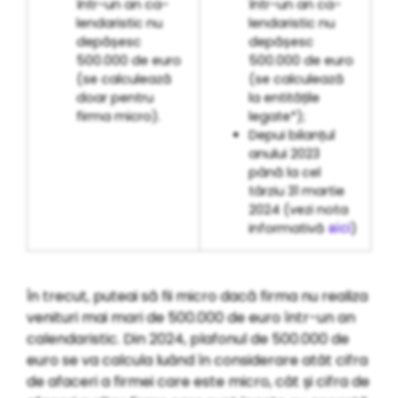
într-un an ca­
într-un an ca­
len­da­ris­tic nu
len­da­ris­tic nu
depășesc
depășesc
500.000 de euro
500.000 de euro
(se calculează
(se calculează
doar pentru
la entitățile
firma micro).
legate*);
Depui bilanțul
anului 2023
până la cel
târziu 31 martie
2024 (vezi nota
informativă
aici
)
În trecut, puteai să fii micro dacă firma nu realiza
venituri mai mari de 500.000 de euro într-un an
calendaristic. Din 2024, plafonul de 500.000 de
euro se va calcula luând în considerare atât cifra
de afaceri a firmei care este micro, cât și cifra de