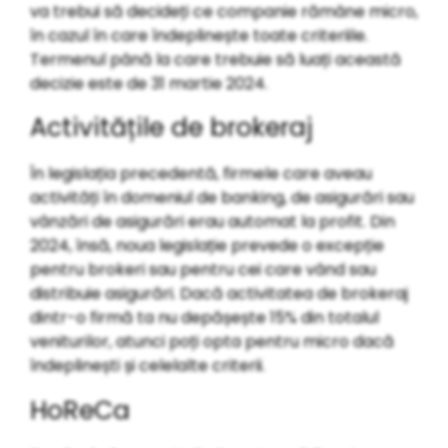
va trebui să decideți ce companie rămâne micro,
în cazul în care îndeplinește toate criteriile.
Termenul până la care trebuie să luați această
decizie este de 31 martie 2024.
Activitățile de brokeraj
În legislația precedentă, firmele care aveau
activități în domeniul de banking, de asigurări sau
vânzări de asigurări erau automat la profit. Din
2024, însă, noua legislație prevede o excepție
pentru brokeri sau pentru cei care vând sau
distribuie asigurări. Dacă activitatea de brokeraj
dintr-o firmă ta nu depășește 15% din totalul
veniturilor, atunci poți opta pentru micro dacă
îndeplinești și celelalte criterii.
HoReCa