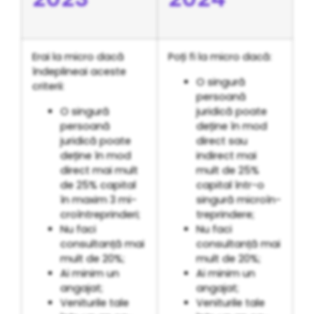
Erai la micro dacă
Poți fi la micro dacă:
îndeplineai aceste
O singură
criterii:
persoană
O singură
juridică poate
persoană
deține în mod
juridică poate
direct sau
deține în mod
indirect mai
direct mai mult
mult de 25%
de 25% capital
capital într-o
în maxim 3 mi­
singură mi­cro­în­
cro­în­tre­prin­deri;
tre­prin­de­re;
Nu faci
Nu faci
consultanță mai
consultanță mai
mult de 20%;
mult de 20%;
Ai minim un
Ai minim un
angajat;
angajat;
Veniturile tale
Veniturile tale