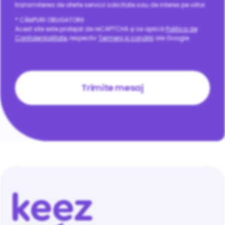
transmiterea de oferte servicii solicitate sau de interes pe viitor.
* CÂMPURI OBLIGATORII
Acest site este protejat de reCAPTCHA și se aplică
Politica de
Confidențialitate
, respectiv
Termeni și condiții
ale Google.
CAPTCHA