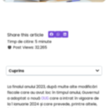
Share this article
Timp de citire:
5
minute
Post Views:
32.265
Cuprins
La finalul anului 2023, după multe alte modificări
fiscale care au avut loc în timpul anului, Guvernul
a adoptat o nouă
care a intrat în vigoare de
OUG
la 1 ianuarie 2024 și care prevede, printre altele,