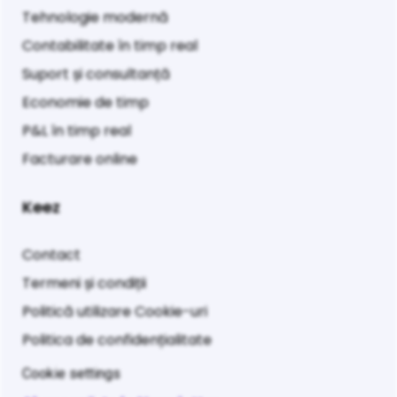
Tehnologie modernă
Contabilitate în timp real
Suport și consultanță
Economie de timp
P&L în timp real
Facturare online
Keez
Contact
Termeni și condiții
Politică utilizare Cookie-uri
Politica de confidențialitate
Cookie settings