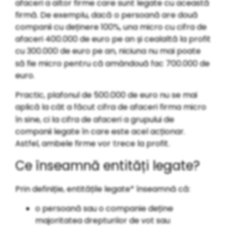
afaceri a altor firme care sunt legate cu această
firmă. De exemplu, dacă o persoană are două
companii cu deținere 100%, una micro cu cifra de
afaceri 400.000 de euro pe an și cealaltă la profit
cu 300.000 de euro pe an, niciuna nu mai poate
să fie micro pentru că amândouă fac 700.000 de
euro.
Practic, plafonul de 500.000 de euro nu se mai
aplică la cât a făcut cifra de afaceri firma micro
în sine, ci la cifra de afaceri a grupului de
companii legate în care este acel acționar.
Astfel, ambele firme vor trece la profit.
Ce înseamnă entități legate?
Prin definiție, entitățile legate* înseamnă că:
o persoană sau o companie deține
majoritatea drepturilor de vot sau