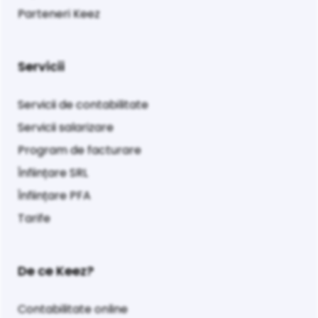
Parteneri Keez
Servicii
Servicii de contabilitate
Servicii salarizare
Program de facturare
Înființare SRL
Înființare PFA
Tarife
De ce Keez?
Contabilitate online