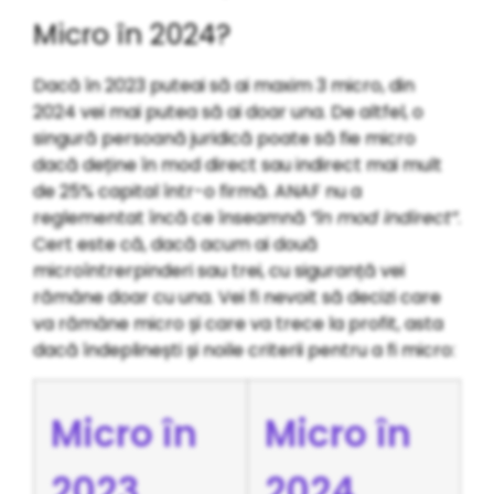
Micro în 2024?
Dacă în 2023 puteai să ai maxim 3 micro, din
2024 vei mai putea să ai doar una. De altfel, o
singură persoană juridică poate să fie micro
dacă deține în mod direct sau indirect mai mult
de 25% capital într-o firmă. ANAF nu a
reglementat încă ce înseamnă
”în mod indirect”
.
Cert este că, dacă acum ai două
microîntrerpinderi sau trei, cu siguranță vei
rămâne doar cu una. Vei fi nevoit să decizi care
va rămâne micro și care va trece la profit, asta
dacă îndeplinești și noile criterii pentru a fi micro:
Micro în
Micro în
2023
2024