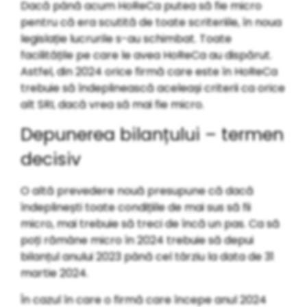
Dacă până acum HoReCa putea să fie micro
pentru că era scutită de toate scriteriile, în noua
legislație lucrurile s-au schimbat. Toate
facilitățile pe care le avea HoReCa au dispărut.
Astfel, din 2024 orice firmă care este în HoReCa
trebuie să îndeplinească aceleași criterii ca orice
alt SRL dacă vrea să mai fie micro.
Depunerea bilanțului – termen
decisiv
O altă prevedere nouă presupune că dacă
îndeplinești toate condițiile de mai sus să fii
micro, mai trebuie să treci de încă un pas. Ca să
poți rămâne micro în 2024 trebuie să depui
bilanțul anului 2023 până cel târziu la data de 31
martie 2024.
În cazul în care o firmă care începe anul 2024