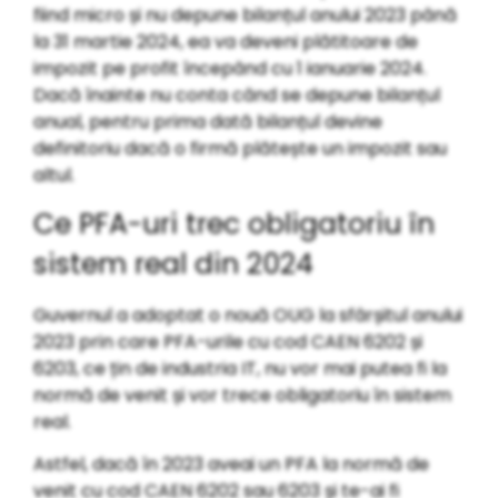
fiind micro și nu depune bilanțul anului 2023 până
la 31 martie 2024, ea va deveni plătitoare de
impozit pe profit începând cu 1 ianuarie 2024.
Dacă înainte nu conta când se depune bilanțul
anual, pentru prima dată bilanțul devine
definitoriu dacă o firmă plătește un impozit sau
altul.
Ce PFA-uri trec obligatoriu în
sistem real din 2024
Guvernul a adoptat o nouă OUG la sfârșitul anului
2023 prin care PFA-urile cu cod CAEN 6202 și
6203, ce țin de industria IT, nu vor mai putea fi la
normă de venit și vor trece obligatoriu în sistem
real.
Astfel, dacă în 2023 aveai un PFA la normă de
venit cu cod CAEN 6202 sau 6203 și te-ai fi