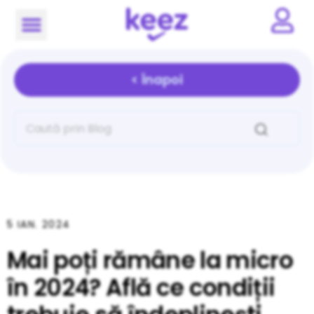
< Înapoi
5 IAN. 2024
Mai poți rămâne la micro
în 2024? Află ce condiții