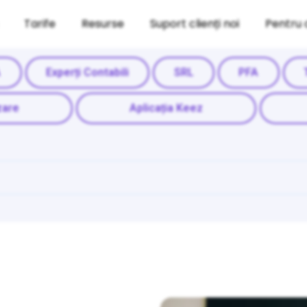
Tarife
Resurse
Suport clienți noi
Pentru 
A
Experți Contabili
SRL
PFA
zare
Aplicația Keez