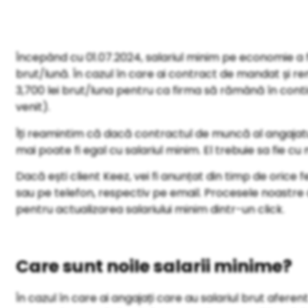
Începând cu 01.07.2024, salariul minim pe economie a f
brut/lună. În cazul în care ai contract de mandat și 
3,700 lei brut/luna pentru ca firma să rămână în cont
venit).
Îți reamintim că dacă contractul de muncă al angajatulu
mai poate fi egal cu salariul minim. El trebuie sa fie 
Dacă ești client Keez, vei fi anunțat din timp de orice f
sau pe telefon, respectiv pe email. Procesele noastre
pentru actualizarea salariului minim dintr-un click.
Care sunt noile salarii minime?
În cazul în care ai angajați care au salariul brut afer