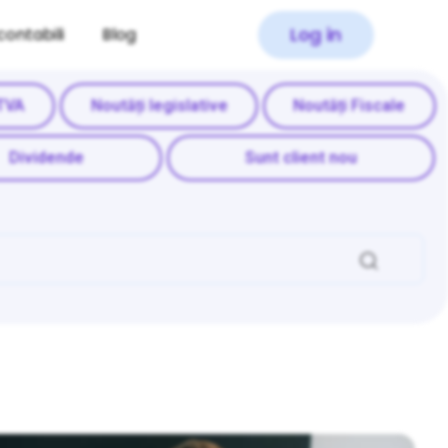
Log in
contabili
Blog
TVA
Noutăți legislative
Noutăți Fiscale
Dividende
Sunt client nou