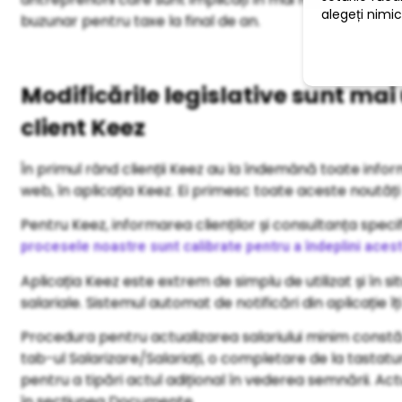
buzunar pentru taxe la final de an.
Modificările legislative sunt mai
client Keez
În primul rând clienții Keez au la îndemână toate inform
web, în aplicația Keez. Ei primesc toate aceste noutăți 
Pentru Keez, informarea clienților și consultanța speci
procesele noastre sunt calibrate pentru a îndeplini acest
Aplicația Keez este extrem de simplu de utilizat și în si
salariale. Sistemul automat de notificări din aplicație îț
Procedura pentru actualizarea salariului minim constă 
tab-ul Salarizare/Salariați, o completare de la tastatur
pentru a tipări actul adițional în vederea semnării. Act
în secțiunea Documente.