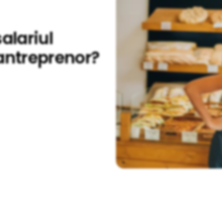
salariul
 antreprenor?