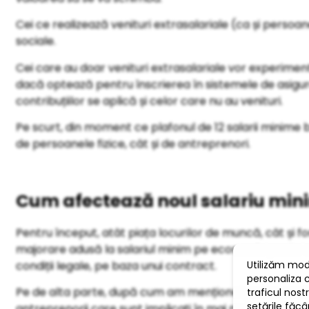
Cei ce realizează venituri extrasalariale (ca și persoan
sociale.
Cei care au doar venituri extrasalariale vor experimen
dacă optează pentru înscrierea în sistemele de asigu
contribuțiilor se aplică și celor care nu au venituri.
Pe scurt, din moment ce plafonul de 12 salarii minime b
de persoanele fizice, cât și de antreprenori.
Cum afectează noul salariu min
Pentru început, atât piața locurilor de muncă, cât și 
majorare adusă la salariul minim pe economie poate c
condiții legale, pe baza unui contract.
Pe de alta parte, după cum am menționat, cresc contribu
antreprenorii care sunt implicați în mai multe proiecte