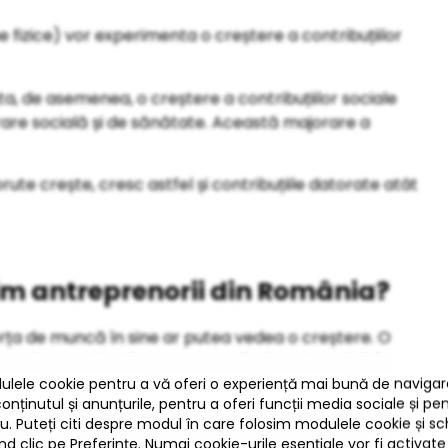
e fizice) vor experimenta o creștere a contribuțiilor
ta, de asemenea, o creștere a contribuțiilor sociale
rare socială și de sănătate. Această majorare a
rute crește, cresc astfel și contribuțiile datorate atât
im antreprenorii din România?
forța de muncă în sine ar putea vedea o creștere. O
onvinge mai multe persoane să-și caute un job în
țiile pentru veniturile extrasalariale obținute. Astfel,
 s-ar putea regasi în situația de a scoate mai mult din