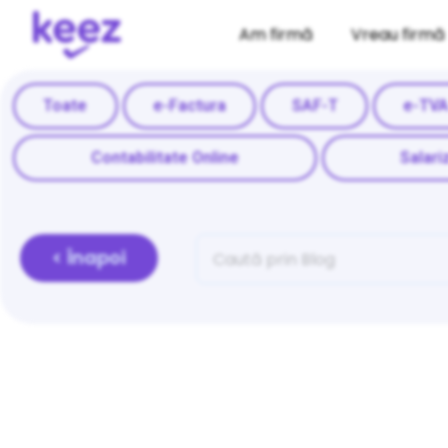
Am firmă
Vreau firmă
Toate
e-Factura
SAF-T
e-TV
Contabilitate Online
Salari
< Înapoi