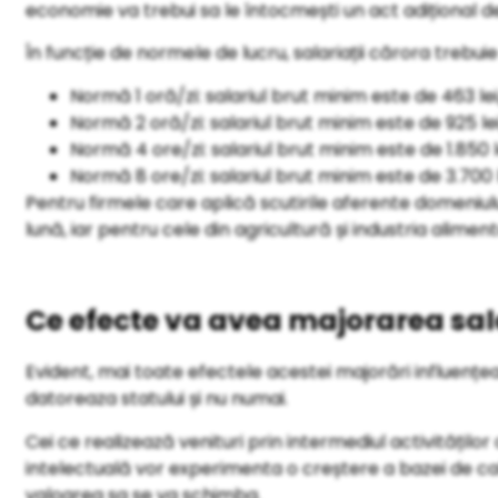
economie va trebui sa le întocmești un act adițional de
În funcție de normele de lucru, salariații cărora trebuie
Normă 1 oră/zi: salariul brut minim este de 463 le
Normă 2 oră/zi: salariul brut minim este de 925 le
Normă 4 ore/zi: salariul brut minim este de 1.850 
Normă 8 ore/zi: salariul brut minim este de 3.700 
Pentru firmele care aplică scutirile aferente domeniului
lună, iar pentru cele din agricultură și industria alime
Ce efecte va avea majorarea sa
Evident, mai toate efectele acestei majorări influențe
datoreaza statului și nu numai.
Cei ce realizează venituri prin intermediul activitățilo
intelectuală vor experimenta o creștere a bazei de c
valoarea sa se va schimba.