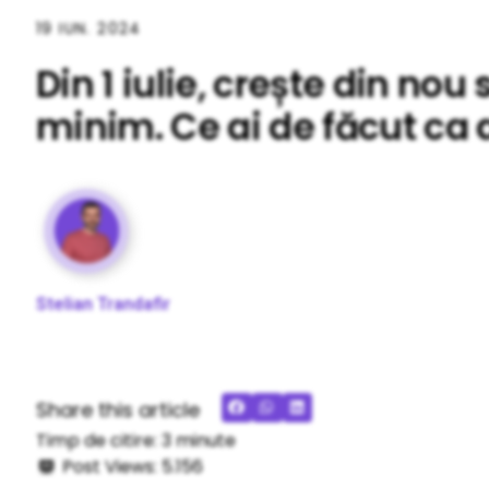
19 IUN. 2024
Din 1 iulie, crește din nou 
minim. Ce ai de făcut ca
Stelian Trandafir
Share this article
Timp de citire:
3
minute
Post Views:
5.156