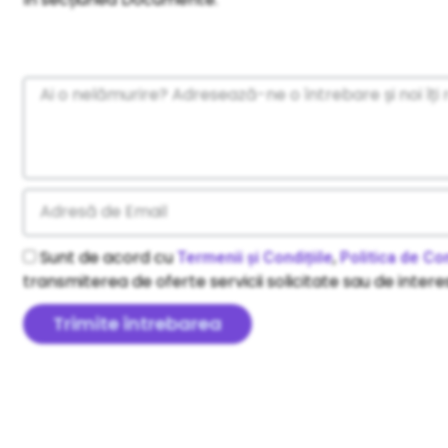
Sunt de acord cu
,
Termenii și Condițiile
Politica de Con
transmiterea de oferte servicii solicitate sau de interes
Trimite întrebarea