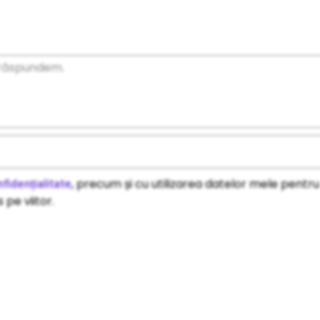
, precum și cu utilizarea datelor mele pentru
fidențialitate
 pe viitor.