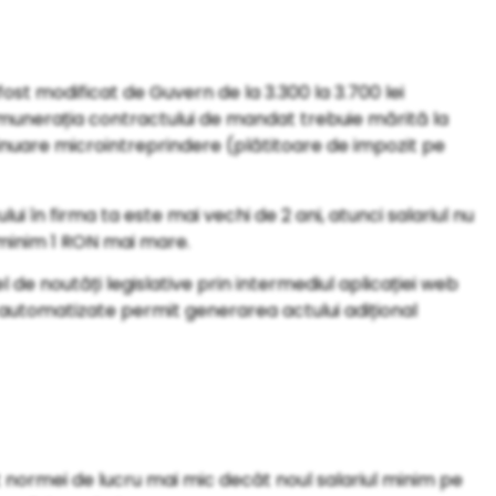
ost modificat de Guvern de la 3.300 la 3.700 lei
remunerația contractului de mandat trebuie mărită la
inuare microintreprindere (plătitoare de impozit pe
i în firma ta este mai vechi de 2 ani, atunci salariul nu
cu minim 1 RON mai mare.
el de noutăți legislative prin intermediul aplicației web
 automatizate permit generarea actului adițional
ent normei de lucru mai mic decât noul salariul minim pe