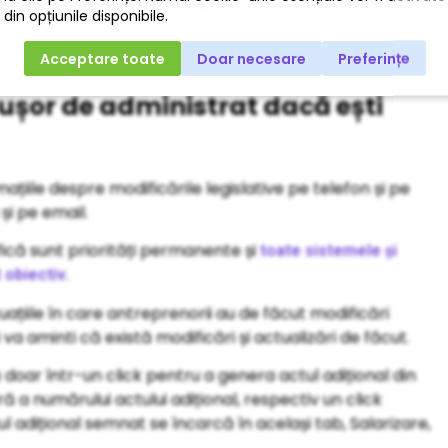
 ușor de administrat dacă ești
ațiile despre modificările legislative pe telefon și pe
și pe email.
fică sunt priorități permanente și
toate sistemele și
.
 obiectiv
tuațiile în care antreprenorii au de făcut modificări
i va aminti că există modificări și actualizări de făcut.
doar într-un click pentru a genera actul adițional din
ă a numărului actului adițional, respectiv un click
ul adițional semnat se încarcă în același tab, Salarizare,