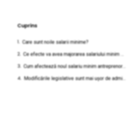
Cuprins
Care sunt noile salarii minime?
Ce efecte va avea majorarea salariului minim pe economie?
Cum afectează noul salariu minim antreprenorii din România?
Modificările legislative sunt mai ușor de administrat dacă ești client Keez