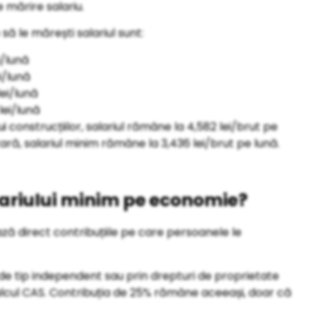
 mărire salariu.
 să le mărești salariul sunt:
i/lună
i/lună
lei/lună
lei/lună
 construcțiilor, salariul rămâne la 4,582 lei/brut pe
ntară, salariul minim rămâne la 3,436 lei/brut pe lună.
lariului minim pe economie?
ază direct contribuțiile pe care persoanele le
r de tip independent sau prin drepturi de proprietate
alcul CAS. Contribuția de 25% rămâne aceeași, doar că