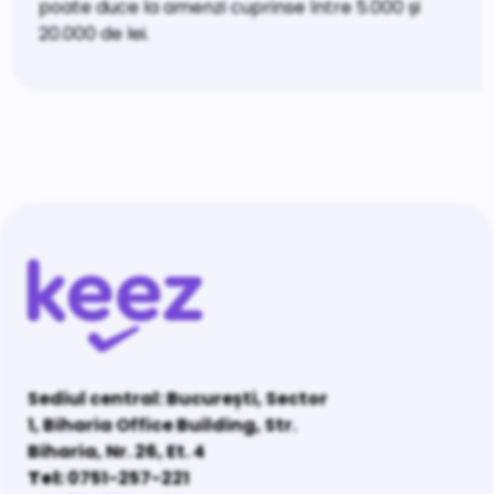
poate duce la amenzi cuprinse între 5.000 și
20.000 de lei.
Sediul central: București, Sector
1, Biharia Office Building, Str.
Biharia, Nr. 26, Et. 4
Tel:
0751-257-221