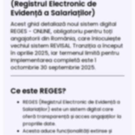
(Registrul Electronic de
Evidență a Salariaților)
Acest ghid detaliază noul sistem digital
REGES - ONLINE, obligatoriu pentru toți
angajatorii din România, care înlocuiește
vechiul sistem REVISAL. Tranziția a început
în aprilie 2025, iar termenul limită pentru
implementarea completă este 1
octombrie 30 septembrie 2025.
Ce este REGES?
REGES (Registrul Electronic de Evidență a
Salariaților) este un sistem digital care
oferă transparență și acces angajaților la
propriile date.
Acesta aduce funcționalități extinse și