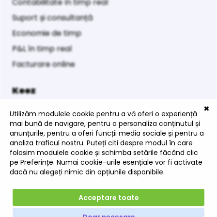
Contabilitate în timp real
Suport și consultanță
Economie de timp
P&L în timp real
Facturare online
Keez
Contact
Termeni și condiții
Politică utilizare Cookie-uri
Politica de confidențialitate
Cookie settings
Abonează-te la Newsletter