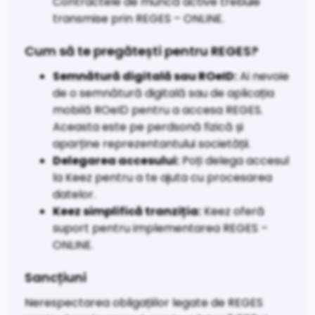
Contractele de muncă active trebuie
transmise prin REGES – ONLINE.
Cum să te pregătești pentru REGES?
Semnătură digitală sau ROeID:
Ai nevoie
de o semnătură digitală sau de aplicația
mobilă ROeID pentru a accesa REGES.
Aceasta este pe perdsonă fizică și
aparține reprezentantului societății.
Delegarea accesului:
Poți delega accesul
la Keez pentru a te ajuta cu procesarea
datelor.
Keez simplifică tranziția:
Keez oferă
suport pentru implementarea REGES –
ONLINE.
Sancțiuni
Nerespectarea obligațiilor legate de REGES