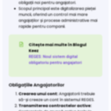
obligații noi pentru angajatori.
Scopul principal este digitalizarea pieței
muncii, oferind un control mai mare
angajaților și procese administrative mai
rapide pentru companii.
Citește mai multe în Blogul
Keez
REGES: Noul sistem digital
obligatoriu pentru angajatori
Obligațiile Angajatorilor
Crearea unui cont:
Angajatorii trebuie
să-și creeze un cont în sistemul REGES.
Transmiterea contractelor active: