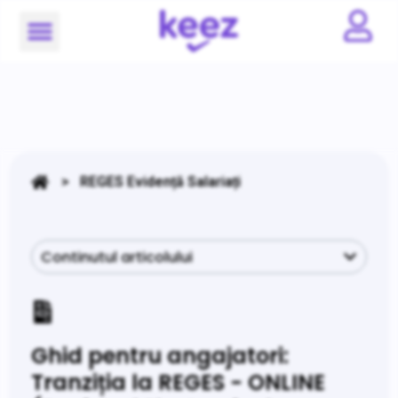
> REGES Evidență Salariați
Continutul articolului
Ghid pentru angajatori:
Tranziția la REGES - ONLINE