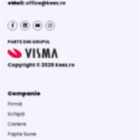
eMail:
office@keez.ro
PARTE DIN GRUPUL
Copyright © 2026 Keez.ro
Companie
Firmă
Echipă
Cariere
Fapte bune