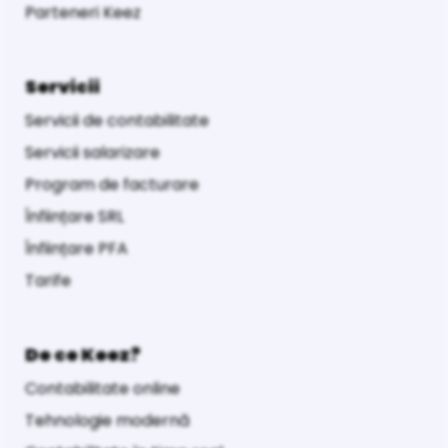
Parteneri Keez
Servicii
Servicii de contabilitate
Servicii salarizare
Program de facturare
Înființare SRL
Înființare PFA
Tarife
De ce Keez?
Contabilitate online
Tehnologie modernă