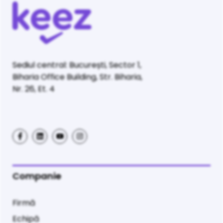
Sediul central: București, Sector 1,
Biharia Office Building, Str. Biharia,
Nr. 26, Et. 4
Companie
Firmă
Echipă