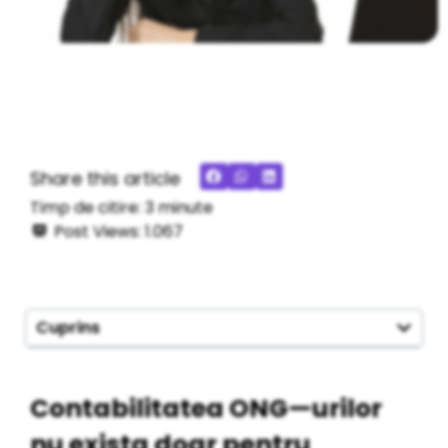
Share this article
Timp de citire:
3
minute
Post Views:
1.067
Cuprins
Contabilitatea ONG—urilor
nu exista doar pentru