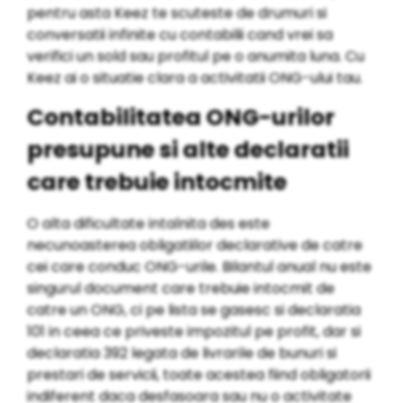
pentru asta Keez te scuteste de drumuri si
conversatii infinite cu contabilii cand vrei sa
verifici un sold sau profitul pe o anumita luna. Cu
Keez ai o situatie clara a activitatii ONG-ului tau.
Contabilitatea ONG-urilor
presupune si alte declaratii
care trebuie intocmite
O alta dificultate intalnita des este
necunoasterea obligatiilor declarative de catre
cei care conduc ONG-urile. Bilantul anual nu este
singurul document care trebuie intocmit de
catre un ONG, ci pe lista se gasesc si declaratia
101 in ceea ce priveste impozitul pe profit, dar si
declaratia 392 legata de livrarile de bunuri si
prestari de servicii, toate acestea fiind obligatorii
indiferent daca desfasoara sau nu o activitate