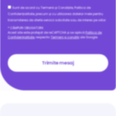
Consent
Sunt de acord cu Termenii și Condițiile, Politica de
Confidențialitate, precum și cu utilizarea datelor mele pentru
transmiterea de oferte servicii solicitate sau de interes pe viitor.
* CÂMPURI OBLIGATORII
Acest site este protejat de reCAPTCHA și se aplică
Politica de
Confidențialitate
, respectiv
Termeni și condiții
ale Google.
CAPTCHA