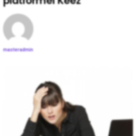
platformei Keez
masteradmin