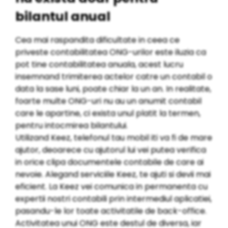
bilantul anual
Cea mai raspandita dificultate in ceea ce
priveste contabilitatea ONG-urilor este iluzia ca
pot tine contabilitatea anuala, acest lucru
insemnand trimiterea actelor catre un contabil o
data la sase luni, poate chiar la un an. In realitate,
foarte multe ONG-uri nu au un anumit contabil
care le apartine, ci exista unul platit la termen,
pentru intocmirea bilantului.
Utilizand Keez, telefonul tau mobil iti va fi de mare
ajutor, deoarece cu ajutorul lui vei putea verifica
in orice clipa documentele contabile de care ai
nevoie. Alegand serviciile Keez, te ajuti si devii mai
eficient. La Keez vei comunica in permanenta cu
expertii nostri contabili prin intermediul aplicatiei,
pasandu-le lor toate activitatile de back-office.
Activitatea unui ONG este destul de diversa, iar