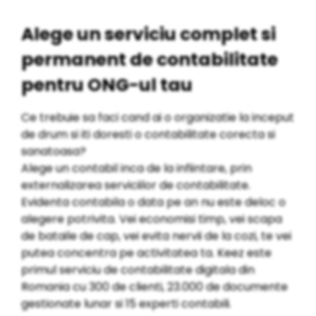
Alege un serviciu complet si
permanent de contabilitate
pentru ONG-ul tau
Ce trebuie sa faci cand ai o organizatie la inceput
de drum si iti doresti o contabilitate corecta si
sanatoasa?
Alege un contabil inca de la infiintare, prin
externalizarea serviciilor de contabilitate.
Evidenta contabila o data pe an nu este deloc o
alegere potrivita. Vei economisi timp, vei scapa
de bataile de cap, vei evita nervii de la cozi, te vei
putea concentra pe activitatea ta. Keez este
primul serviciu de contabilitate digitala din
Romania cu 300 de clienti, 23.000 de documente
gestionate lunar si 15 experti contabili.