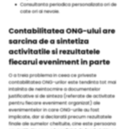
Consultanta periodica personalizata ori de
cate ori ai nevoie.
Contabilitatea ONG-ului are
sarcina de a sintetiza
activitatile si rezultatele
fiecarui eveniment in parte
O a treia problema in ceea ce priveste
contabilitatea ONG-urilor este tendinta tot mai
intalnita de neintocmire a documentelor
justificative si de sinteza (referate de activitate
pentru fiecare eveniment organizat) ale
evenimentelor in care ONG-urile au fost
implicate, dar si declaratii precum rezultatele
finale ale sumelor cheltuite, cine este persoana