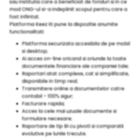
sau institutia care a beneficiat de fonduri si in ce
mod ONG-ul si-a indeplinit scopul pentru care a
fost infiintat.
Platforma Keez iti pune la dispozitie anumite
functionalitati:
Platforma securizata accesibila de pe mobil
si desktop;
Ai acces on-line oricand si oriunde la toate
documentele financiare ale companiei tale;
Raportari atat complexe, cat si simplificate,
disponibile in timp real;
Transmitere online a documentelor catre
contabil – 100% sigur;
Facturare rapida;
Acces la cele mai uzuale documente si
formulare necesare;
Raportare de tip BI cu pivoti si comparatii
evolutive pe lunile trecute.