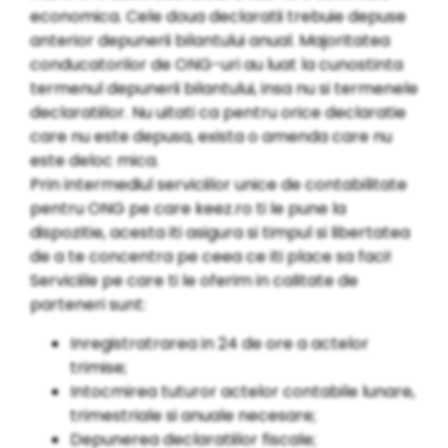
economica. Cele doua declaratii trebuie depuse
anterior depunerii bilantului anual. Majoritatea
conducatorilor de ONG-uri au luat la cunostinta
termenul depunerii bilantului, insa nu si termenele
declaratiilor. Nu uitati ca pentru orice declaratie
care nu este depusa, exista o amenda care nu
este deloc mica.
Prin intermediul serviciilor unice de contabilitate
pentru ONG pe care keez.ro ti le pune la
dispozitie, acesta iti asigura si timpul si libertatea
de a te concentra pe ceea ce iti place sa faci!
Serviciile pe care ti le oferim in calitate de
parteneri sunt:
Inregistratrarea in 24 de ore a actelor
trimise;
Intocmirea tuturor actelor contabile lunare,
trimestriale si anuale necesare;
Depunerea declaratiilor fiscale;