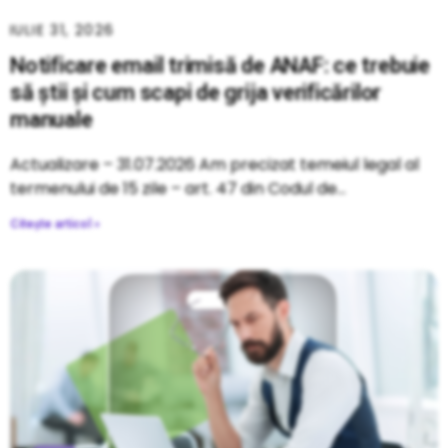
IULIE 31, 2026
Notificare email trimisă de ANAF: ce trebuie
să știi și cum scapi de grija verificărilor
manuale
Actualizare – 31.07.2026 Am precizat temeiul legal al
termenului de 15 zile – art. 47 din Codul de
Citește articol »