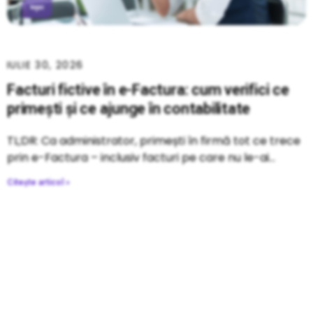
IULIE 30, 2026
Facturi fictive în e-Factura: cum verifici ce
primești și ce ajunge în contabilitate
TL;DR: Ca administrator, primești în firmă tot ce trece
prin e-Factura – inclusiv facturi pe care nu le-ai
Citește articol »