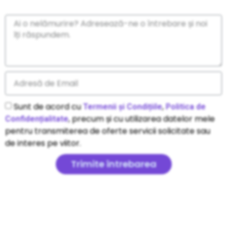
Sunt de acord cu
,
Termenii și Condițiile
Politica de
, precum și cu utilizarea datelor mele
Confidențialitate
pentru transmiterea de oferte servicii solicitate sau
de interes pe viitor.
Trimite întrebarea