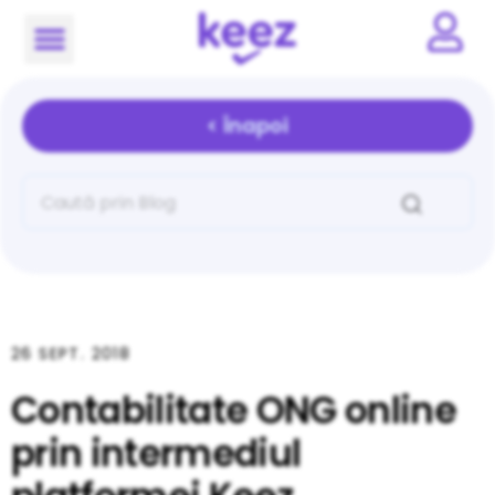
< Înapoi
26 SEPT. 2018
Contabilitate ONG online
prin intermediul