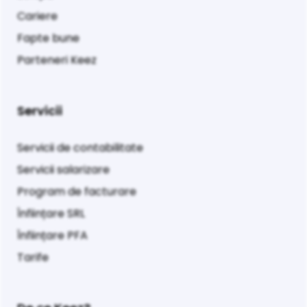
Cariere
Fapte bune
Parteneri Keez
Servicii
Servicii de contabilitate
Servicii salarizare
Program de facturare
Înființare SRL
Înființare PFA
Tarife