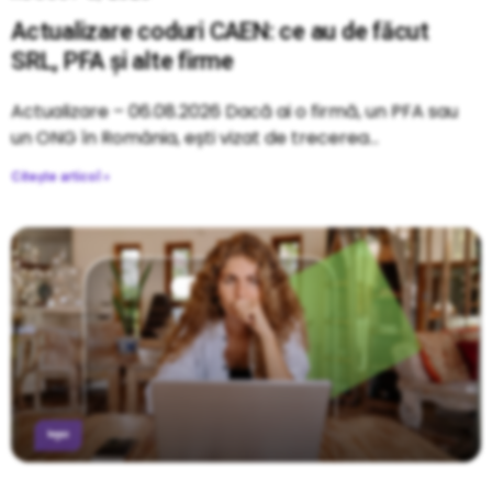
Actualizare coduri CAEN: ce au de făcut
SRL, PFA și alte firme
Actualizare – 06.08.2026 Dacă ai o firmă, un PFA sau
un ONG în România, ești vizat de trecerea
Citește articol »