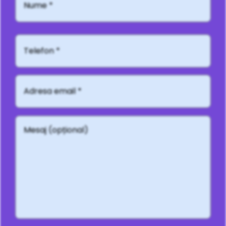
Telefon*
Adresă
email
*
Mesaj
(opțional)