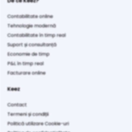
De ce Keez?
Contabilitate online
Tehnologie modernă
Contabilitate în timp real
Suport și consultanță
Economie de timp
P&L în timp real
Facturare online
Keez
Contact
Termeni și condiții
Politică utilizare Cookie-uri