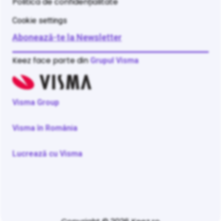
Politica de confidențialitate
Cookie settings
Abonează-te la Newsletter
Keez face parte din
Grupul Visma
Visma Group
Visma în România
Lucrează cu Visma