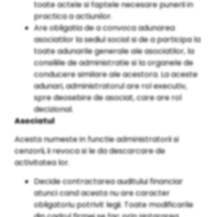
toate actele si faptele necesare punerii in
practica a actiunilor.
Are obligatia de a convoca adunarea
asociatilor la sediul social si de a participa la
toate adunarile generale ale asociatilor, la
consiliile de administratie si la organele de
conducere similare ale acestora. La aceste
adunari, administratorul are rol executiv,
spre deosebire de asociat, care are rol
decizional.
Asociatul
Acesta numeste in functie administratorii si
cenzorii, ii revoca si le da descarcare de
activitatea lor.
Decide contractarea auditului financiar
atunci cand acesta nu are caracter
obligatoriu potrivit legii. Toate modificarile
din cadrul firmei se fac prin Hotararea