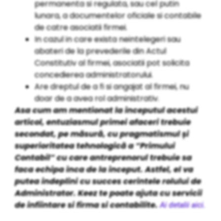
permanenta si regulata, sau cel putin
lunara, a documentelor oficiale si contabile
de catre asociatii firmei.
In cazul in care exista neintelegeri sau
abateri de la prevederile din Actul
Constitutiv al firmei, asociatii pot solicita
concedierea administratorului.
Are dreptul de a fi si angajat al firmei, nu
doar de a avea rol administrativ.
Asa cum am mentionat la inceputul acestui
articol, entuziasmul primei afaceri trebuie
secondat, pe măsură, cu pragmatismul și
superioritatea tehnologică a “Primului
Contabil” cu care antreprenorul trebuie sa
faca echipa inca de la inceput. Astfel, el va
putea indeplini cu succes cerintele rolului de
Administrator. Keez te poate ajuta cu servicii
de infiintare si firma si contabilite.
Ai detalii aici.