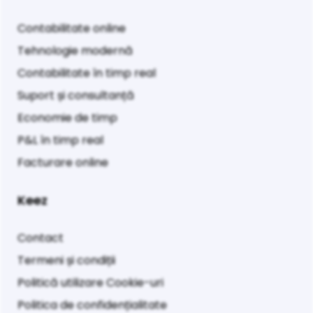
Contabilitate online
Tehnologie modernă
Contabilitate în timp real
Suport și consultanță
Economie de timp
P&L în timp real
Facturare online
Keez
Contact
Termeni și condiții
Politică utilizare Cookie-uri
Politica de confidențialitate