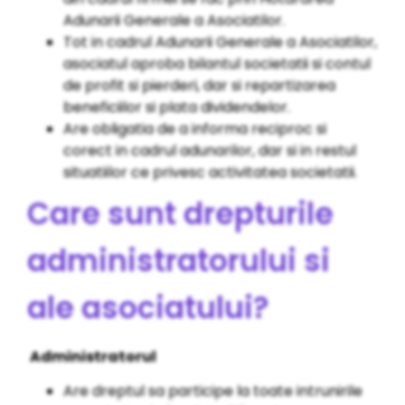
Adunarii Generale a Asociatilor.
Tot in cadrul Adunarii Generale a Asociatilor,
asociatul aproba bilantul societatii si contul
de profit si pierderi, dar si repartizarea
beneficiilor si plata dividendelor.
Are obligatia de a informa reciproc si
corect in cadrul adunarilor, dar si in restul
situatiilor ce privesc activitatea societatii.
Care sunt drepturile
administratorului si
ale asociatului?
Administratorul
Are dreptul sa participe la toate intrunirile