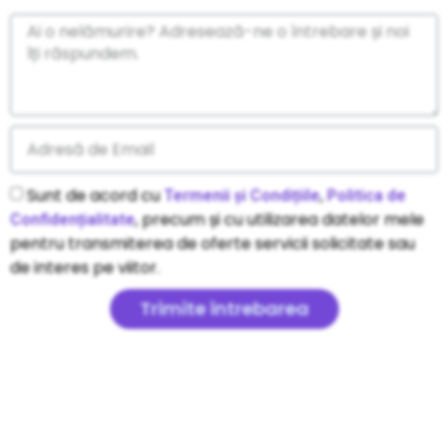
Sunt de acord cu
,
Termenii și Condițiile
Politica de
, precum și cu utilizarea datelor mele
Confidențialitate
pentru transmiterea de oferte servicii solicitate sau
de interes pe viitor.
Trimite întrebarea