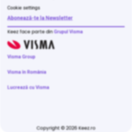
Cookie settings
Abonează-te la Newsletter
Keez face parte din
Grupul Visma
Visma Group
Visma în România
Lucrează cu Visma
Copyright © 2026 Keez.ro