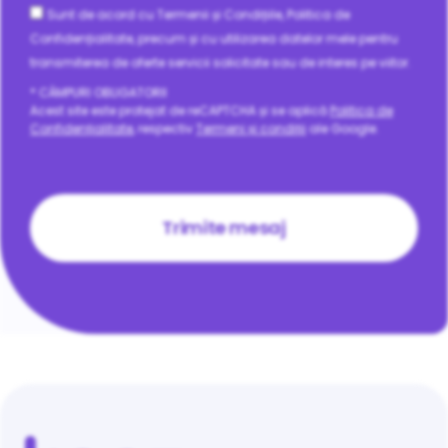
Consent
Sunt de acord cu Termenii și Condițiile, Politica de
Confidențialitate, precum și cu utilizarea datelor mele pentru
transmiterea de oferte servicii solicitate sau de interes pe viitor.
* CÂMPURI OBLIGATORII
Acest site este protejat de reCAPTCHA și se aplică
Politica de
Confidențialitate
, respectiv
Termeni și condiții
ale Google.
CAPTCHA