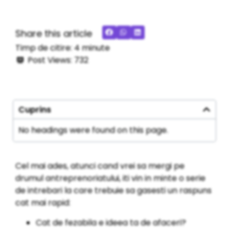
Share this article
Timp de citire:
4
minute
Post Views:
732
Cuprins
No headings were found on this page.
Cel mai ades, atunci cand vrei sa mergi pe
drumul antreprenoriatului, iti vin in minte o serie
de intrebari la care trebuie sa gasesti un raspuns
cat mai rapid:
Cat de fezabila e ideea ta de afaceri?