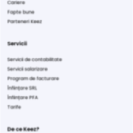
Cariere
Fapte bune
Parteneri Keez
Servicii
Servicii de contabilitate
Servicii salarizare
Program de facturare
Înființare SRL
Înființare PFA
Tarife
De ce Keez?