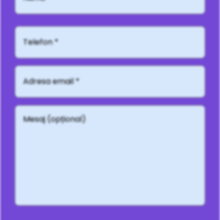
Telefon*
Adresă
email
*
Mesaj
(opțional)