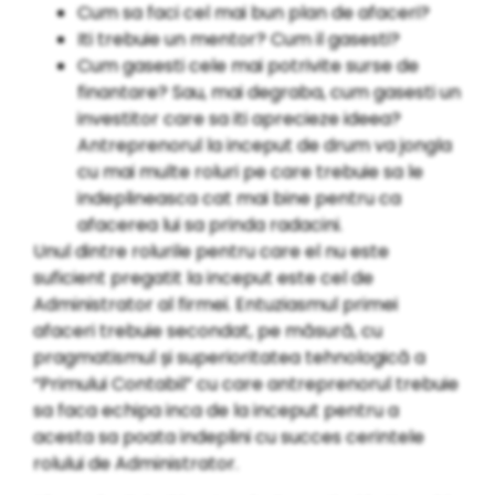
Cum sa faci cel mai bun plan de afaceri?
Iti trebuie un mentor? Cum il gasesti?
Cum gasesti cele mai potrivite surse de
finantare? Sau, mai degraba, cum gasesti un
investitor care sa iti aprecieze ideea?
Antreprenorul la inceput de drum va jongla
cu mai multe roluri pe care trebuie sa le
indeplineasca cat mai bine pentru ca
afacerea lui sa prinda radacini.
Unul dintre rolurile pentru care el nu este
suficient pregatit la inceput este cel de
Administrator al firmei. Entuziasmul primei
afaceri trebuie secondat, pe măsură, cu
pragmatismul și superioritatea tehnologică a
“Primului Contabil” cu care antreprenorul trebuie
sa faca echipa inca de la inceput pentru a
acesta sa poata indeplini cu succes cerintele
rolului de Administrator.