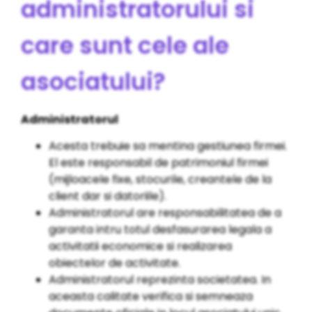
administratorului si
care sunt cele ale
asociatului?
Administratorul
Acesta trebuie sa mentina gestiunea firmei.
El este responsabil de patrimoniul firmei
(mijloacele fixe, stocurile, creantele de la
client dar si datoriile).
Administratorul are responsabilitatea de a
garanta intru totul desfasurarea legala a
activitatii economice si realizarea
obiectelor de activitate.
Administratorul reprezinta societatea. In
aceasta calitate verifica si semneaza