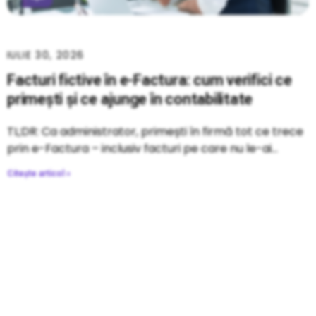
IULIE 30, 2026
Facturi fictive în e-Factura: cum verifici ce
primești și ce ajunge în contabilitate
TL;DR: Ca administrator, primești în firmă tot ce trece
prin e-Factura – inclusiv facturi pe care nu le-ai
Citește articol »