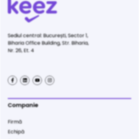
Sediul central: București, Sector 1,
Biharia Office Building, Str. Biharia,
Nr. 26, Et. 4
Companie
Firmă
Echipă