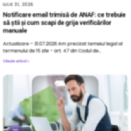
IULIE 31, 2026
Notificare email trimisă de ANAF: ce trebuie
să știi și cum scapi de grija verificărilor
manuale
Actualizare – 31.07.2026 Am precizat temeiul legal al
termenului de 15 zile – art. 47 din Codul de
Citește articol »