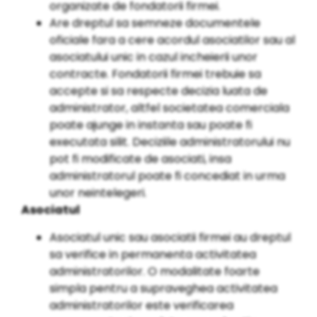
organizate de fondatorii firmei.
Are dreptul sa semneze documentele
oficiale fara a cere acordul asociatilor sau al
asociatului unic in cazul incheierii unor
contracte. Fondatorii firmei trebuie sa
accepte si sa respecte decizia luata de
administrator, altfel societatea comerciala
poate ajunge in instanta sau poate fi
executata silit. Deciziile administratorului nu
pot fi modificate de asociati, insa
administratorul poate fi concediat in urma
unor neintelegeri.
Asociatul
Asociatul unic sau asociatii firmei au dreptul
sa verifice in permanenta activitatea
administratorilor. O modalitate foarte
simpla pentru a supraveghea activitatea
administratorilor este verificarea