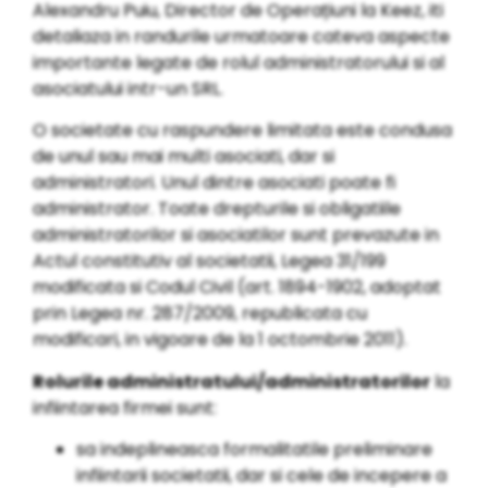
Alexandru Puiu, Director de Operațiuni la Keez, iti
detaliaza in randurile urmatoare cateva aspecte
importante legate de rolul administratorului si al
asociatului intr-un SRL.
O societate cu raspundere limitata este condusa
de unul sau mai multi asociati, dar si
administratori. Unul dintre asociati poate fi
administrator. Toate drepturile si obligatiile
administratorilor si asociatilor sunt prevazute in
Actul constitutiv al societatii, Legea 31/199
modificata si Codul Civil (art. 1894-1902, adoptat
prin Legea nr. 287/2009, republicata cu
modificari, in vigoare de la 1 octombrie 2011).
Rolurile administratului/administratorilor
la
infiintarea firmei sunt:
sa indeplineasca formalitatile preliminare
infiintarii societatii, dar si cele de incepere a