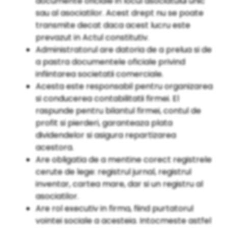
documente oficiale in locul asociatului unic
sau al asociatilor. Acest drept nu se poate
transmite decat daca acest lucru este
prevazut in Actul constitutiv.
Administratorul are datoria de a prelua si de
a pastra documentele oficiale privind
infiintarea societatii comerciale.
Acesta este responsabil pentru organizarea
si conducerea contabilitatii firmei. El
raspunde pentru bilantul firmei, contul de
profit si pierderi, garanteaza plata
dividendelor si asigura repartizarea
acestora.
Are obligatia de a mentine corect registrele
cerute de lege: registrul jurnal, registrul
inventar, cartea mare, dar si un registru al
asociatilor.
Are rol executiv in firma, fiind purtatorul
vointei sociale a acesteia. Intocmeste astfel