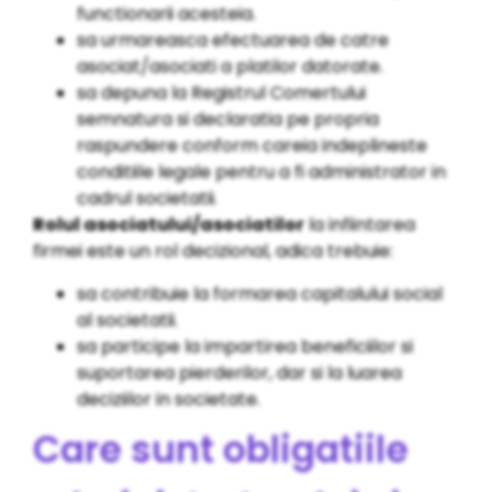
functionarii acesteia.
sa urmareasca efectuarea de catre
asociat/asociati a platilor datorate.
sa depuna la Registrul Comertului
semnatura si declaratia pe propria
raspundere conform careia indeplineste
conditiile legale pentru a fi administrator in
cadrul societatii.
Rolul asociatului/asociatilor
la infiintarea
firmei este un rol decizional, adica trebuie:
sa contribuie la formarea capitalului social
al societatii.
sa participe la impartirea beneficiilor si
suportarea pierderilor, dar si la luarea
deciziilor in societate.
Care sunt obligatiile