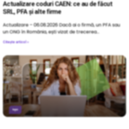
Actualizare coduri CAEN: ce au de făcut
SRL, PFA și alte firme
Actualizare – 06.08.2026 Dacă ai o firmă, un PFA sau
un ONG în România, ești vizat de trecerea
Citește articol »