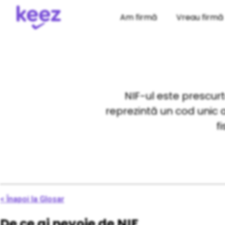
Am firmă
Vreau firmă
NIF-ul este prescurt
reprezintă un cod unic at
f
< Înapoi la Glosar
De ce ai nevoie de NIF