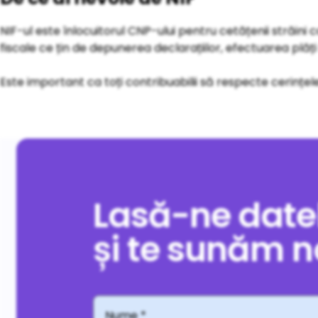
NIF-ul este înlocuitorul CNP-ului pentru cetățenii străini ca
fiscale ce țin de depunerea declarațiilor, efectuarea plăț
Este important ca toți contribuabilii să respecte cerințele 
Lasă-ne date
și te sunăm n
Nume
*
*