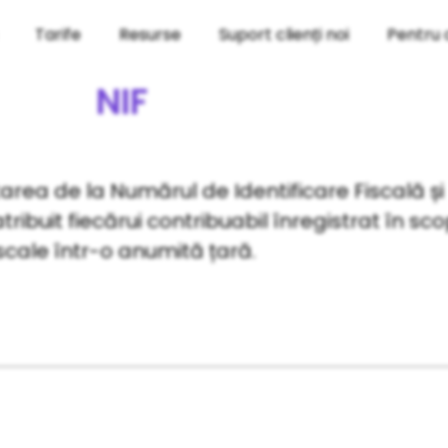
Tarife
Resurse
Suport clienți noi
Pentru 
NIF
area de la Numărul de Identificare Fiscală și
ribuit fiecărui contribuabil înregistrat în sco
iscale într-o anumită țară.