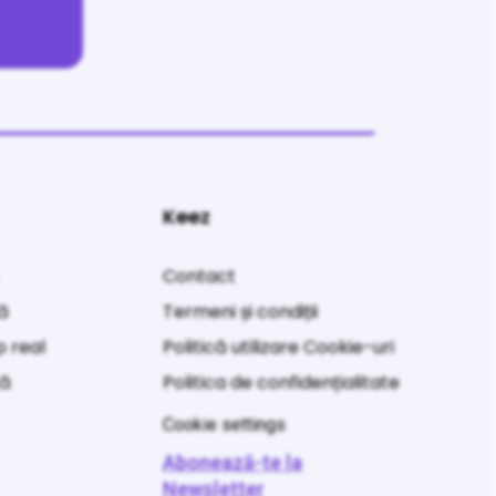
Keez
Contact
ă
Termeni și condiții
p real
Politică utilizare Cookie-uri
ță
Politica de confidențialitate
Cookie settings
Abonează-te la
Newsletter