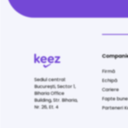
Compani
Firmă
Sediul central:
Echipă
București, Sector 1,
Cariere
Biharia Office
Fapte bun
Building, Str. Biharia,
Nr. 26, Et. 4
Parteneri 