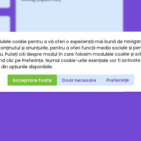
litica de Confidențialitate
, respectiv
Termeni și condiții
ale Google.
e Confidențialitate, precum și cu utilizarea datelor mele pentru
s pe viitor.