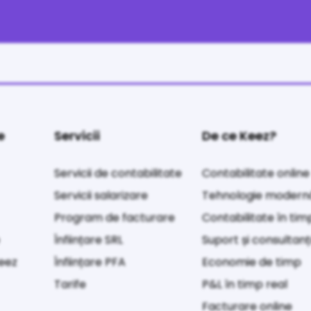
e
Servicii
De ce Keez?
Servicii de contabilitate
Contabilitate online
Servicii salarizare
Tehnologie modern
Program de facturare
Contabilitate în tim
e
Înființare SRL
Suport și consultan
Keez
Înființare PFA
Economie de timp
Tarife
P&L în timp real
Facturare online