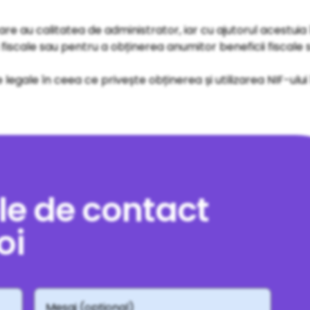
re au calitatea de administrator, iar cu ajutorul acestuia îș
i fiscale sau pentru a obținerea anumitor beneficii fiscal
legale în ceea ce privește obținerea și utilizarea NIF-ului 
le de contact
oi
Mesaj
(opțional)