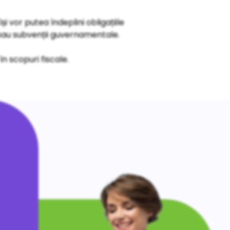
i vor putea îndeplini obligațiile
e sau subvenții guvernamentale.
în scopuri fiscale.