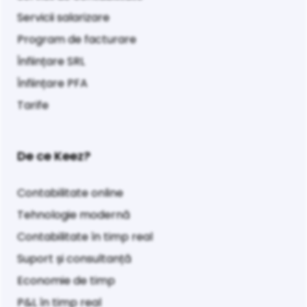
Servicii salarizare
Program de facturare
Înființare SRL
Înființare PFA
Tarife
De ce Keez?
Contabilitate online
Tehnologie modernă
Contabilitate în timp real
Suport și consultanță
Economie de timp
P&L în timp real