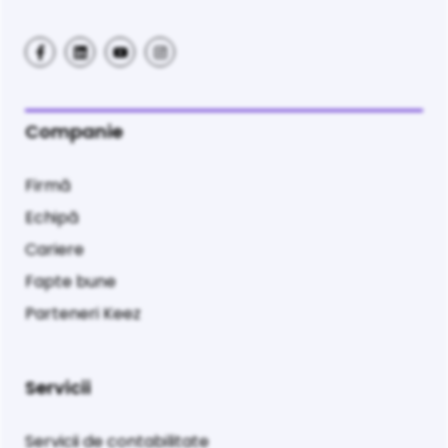
Companie
Firmă
Echipă
Cariere
Fapte bune
Parteneri Keez
Servicii
Servicii de contabilitate