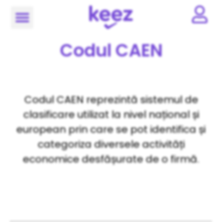
Codul CAEN
Codul CAEN reprezintă sistemul de
clasificare utilizat la nivel național și
european prin care se pot identifica și
categoriza diversele activități
economice desfășurate de o firmă.