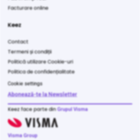
Facturare online
Keez
Contact
Termeni și condiții
Politică utilizare Cookie-uri
Politica de confidențialitate
Cookie settings
Abonează-te la Newsletter
Keez face parte din
Grupul Visma
Visma Group