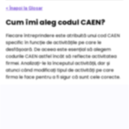
< Înapoi la Glosar
Cum îmi aleg codul CAEN?
Fiecare întreprindere este atribuită unui cod CAEN
specific în funcție de activitățile pe care le
desfășoară. De aceea este esențial să alegem
codurile CAEN astfel încât să reflecte activitatea
firmei. Analizați-le la începutul activității, dar și
atunci când modificați tipul de activități pe care
firma le face pentru a fi sigur că sunt cele corecte.