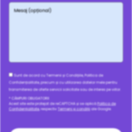
Mesaj
(opțional)
Consent
Sunt de acord cu Termenii și Condițiile, Politica de
Confidențialitate, precum și cu utilizarea datelor mele pentru
transmiterea de oferte servicii solicitate sau de interes pe viitor.
* CÂMPURI OBLIGATORII
Acest site este protejat de reCAPTCHA și se aplică
Politica de
Confidențialitate
, respectiv
Termeni și condiții
ale Google.
CAPTCHA