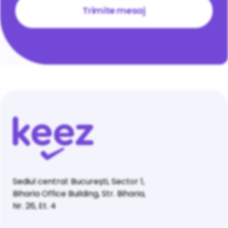
Sediul central: București, Sector 1,
Biharia Office Building, Str. Biharia,
Nr. 26, Et. 4