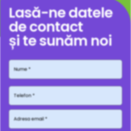
Lasă-ne datele
de contact
și te sunăm noi
Nume
*
Telefon*
Adresă
email
*