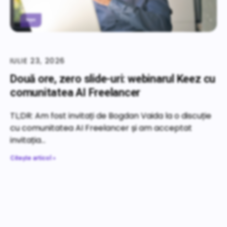
IULIE 23, 2026
Două ore, zero slide-uri: webinarul Keez cu
comunitatea AI Freelancer
TL;DR: Am fost invitați de Bogdan Vaida la o discuție
cu comunitatea AI Freelancer și am acceptat
invitația
Citește articol »