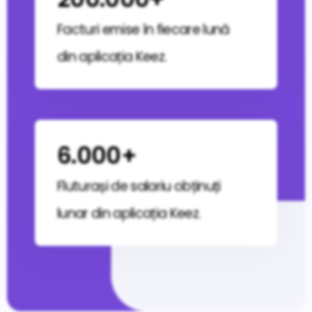
Facturi emise în fiecare lună
din aplicația Keez.
6.000+
Fluturași de salariu obținuți
lunar din aplicația Keez.