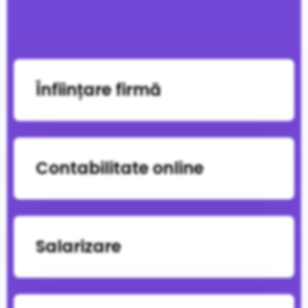
Înființare firmă
Contabilitate online
Salarizare