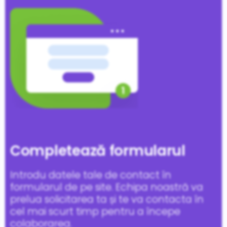
Completează formularul
Introdu datele tale de contact în
formularul de pe site. Echipa noastră va
prelua solicitarea ta și te va contacta în
cel mai scurt timp pentru a începe
colaborarea.