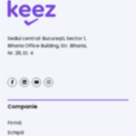
Sediul central: București, Sector 1,
Biharia Office Building, Str. Biharia,
Nr. 26, Et. 4
Companie
Firmă
Echipă