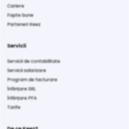
Cariere
Fapte bune
Parteneri Keez
Servicii
Servicii de contabilitate
Servicii salarizare
Program de facturare
Înființare SRL
Înființare PFA
Tarife
De ce Keez?