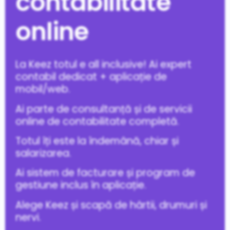
contabilitate
online
La Keez totul e all inclusive! Ai expert
contabil dedicat + aplicație de
mobil/web.
Ai parte de consultanță și de servicii
online de contabilitate completă.
Totul îți este la îndemână, chiar și
salarizarea.
Ai sistem de facturare și program de
gestiune inclus în aplicație.
Alege Keez și scapă de hârtii, drumuri și
nervi.