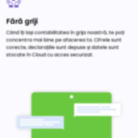
Fără griji
Când îți lași contabilitatea în grija noastră, te poți
concentra mai bine pe afacerea ta. Cifrele sunt
corecte, declarațiile sunt depuse și datele sunt
stocate în Cloud cu acces securizat.