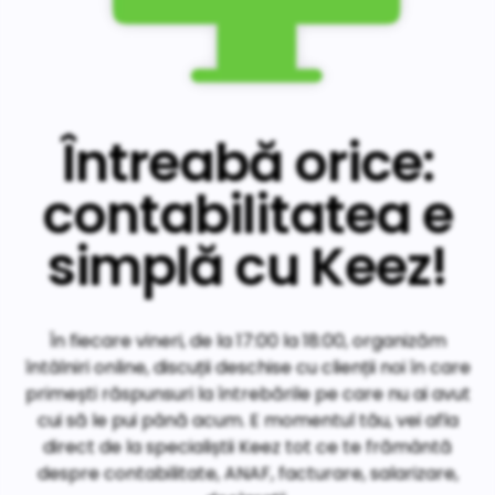
Întreabă orice:
contabilitatea e
simplă cu Keez!
În fiecare vineri, de la 17:00 la 18:00, organizăm
întâlniri online, discuții deschise cu clienții noi în care
primești răspunsuri la întrebările pe care nu ai avut
cui să le pui până acum. E momentul tău, vei afla
direct de la specialiștii Keez tot ce te frământă
despre contabilitate, ANAF, facturare, salarizare,