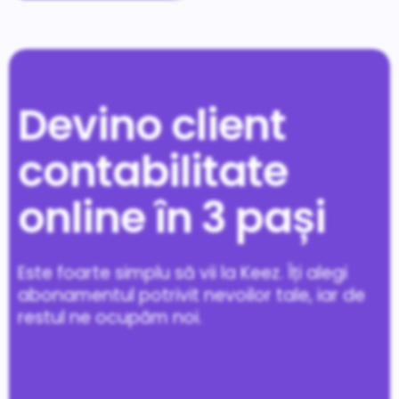
Devino client
contabilitate
online în 3 pași
Este foarte simplu să vii la Keez. Îți alegi
abonamentul potrivit nevoilor tale, iar de
restul ne ocupăm noi.