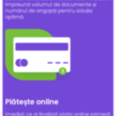
împreună volumul de documente și
numărul de angajați pentru soluția
optimă.
Plătește online
Imediat ce ai finalizat plata online primești