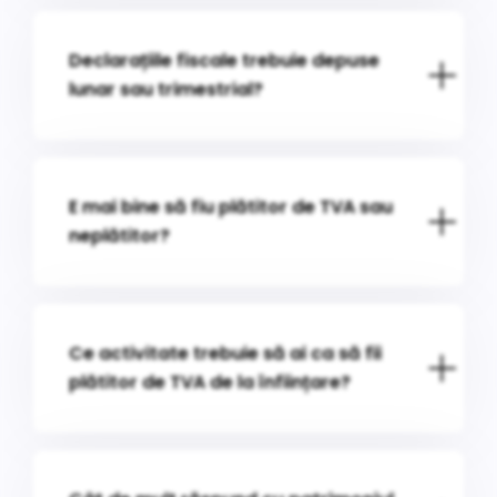
Declarațiile fiscale trebuie depuse
lunar sau trimestrial?
E mai bine să fiu plătitor de TVA sau
neplătitor?
Ce activitate trebuie să ai ca să fii
plătitor de TVA de la înființare?