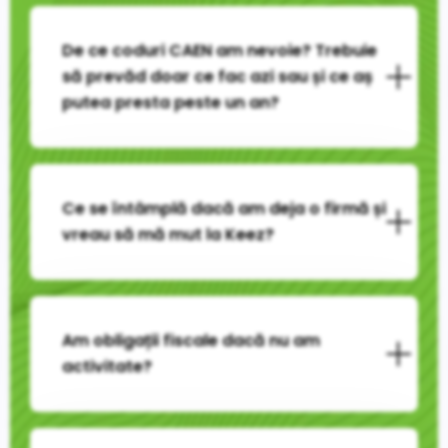
De ce coduri CAEN am nevoie? Trebuie
să prevăd doar ce fac azi sau și ce aș
putea presta peste un an?
Ce se întâmplă dacă am deja o firmă și
vreau să mă mut la Keez?
Am obligații fiscale dacă nu am
activitate?