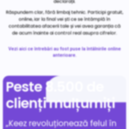
declarații.
Răspundem clar, fără limbaj tehnic. Participi gratuit,
online, iar la final vei ști ce se întâmplă în
contabilitatea afacerii tale și vei avea garanția că
de acum înainte ai control real asupra cifrelor.
Vezi aici ce întrebări au fost puse la întâlnirile online
anterioare.
Peste 8.500 de
clienți mulțumiți
„Keez revoluționează felul în