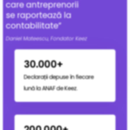
care antreprenorii
se raportează la
contabilitate”
Daniel Mateescu, Fondator Keez
30.000+
Declarații depuse în fiecare
lună la ANAF de Keez.
200.000+