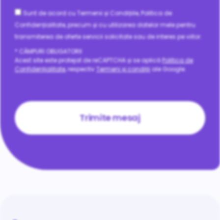
Consent
Sunt de acord cu Termenii și Condițiile, Politica de
Confidențialitate, precum și cu utilizarea datelor mele pentru
transmiterea de oferte servicii solicitate sau de interes pe viitor.
* CÂMPURI OBLIGATORII
Acest site este protejat de reCAPTCHA și se aplică
Politica de
Confidențialitate
, respectiv
Termeni și condiții
ale Google.
CAPTCHA