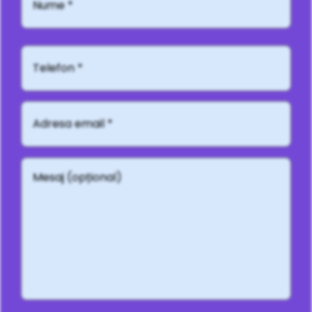
Telefon*
Adresă
email
*
Mesaj
(opțional)