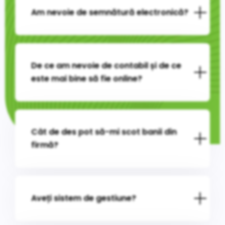
Am nevoie de semnătură electronică?
De ce am nevoie de contabil și de ce
este mai bine să fie online?
Cât de des pot să-mi scot banii din
firmă?
Aveți sistem de gestiune?