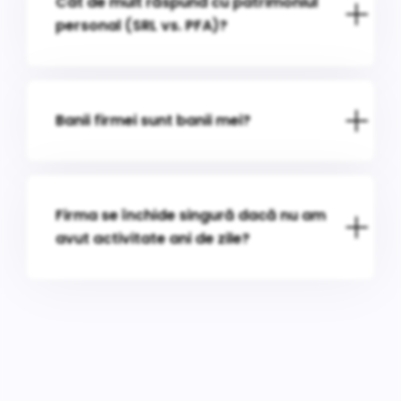
Cât de mult răspund cu patrimoniul
personal (SRL vs. PFA)?
Banii firmei sunt banii mei?
Firma se închide singură dacă nu am
avut activitate ani de zile?