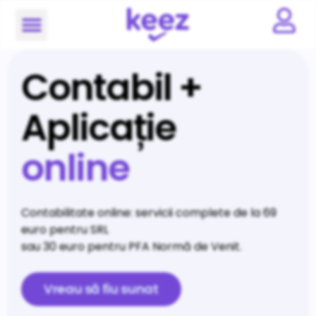
Contabil +
Aplicație
online
Contabilitate online: servicii complete de la 69
euro pentru SRL
sau 30 euro pentru PFA Normă de Venit.
Vreau să fiu sunat