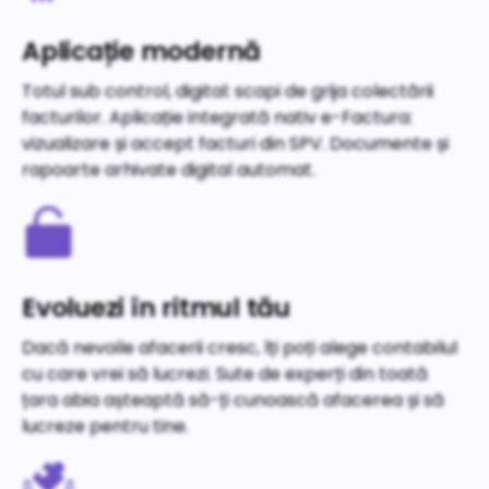
Aplicație modernă
Totul sub control, digital: scapi de grija colectării
facturilor. Aplicație integrată nativ e-Factura:
vizualizare și accept facturi din SPV. Documente și
rapoarte arhivate digital automat.
Evoluezi în ritmul tău
Dacă nevoile afacerii cresc, îți poți alege contabilul
cu care vrei să lucrezi. Sute de experți din toată
țara abia așteaptă să-ți cunoască afacerea și să
lucreze pentru tine.