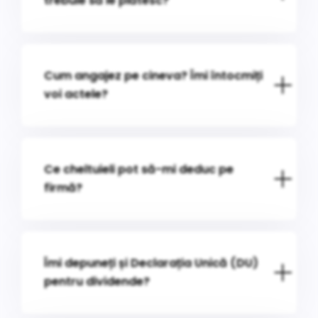
trebuie să le plătesc?
Cum angajez pe cineva? Îmi întocmiți
voi actele?
Ce cheltuieli pot să-mi deduc pe
firmă?
Îmi depuneți și Declarația Unică (DU)
pentru dividende?