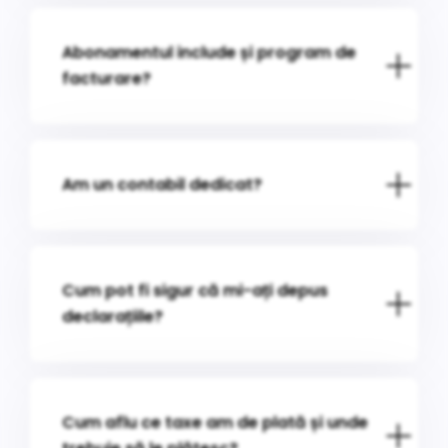
Abonamentul include și program de
facturare?
Am un contabil dedicat?
Cum pot fi sigur că mi-ați depus
declarațiile?
Cum aflu ce taxe am de plată și unde