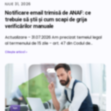
IULIE 31, 2026
Notificare email trimisă de ANAF: ce
trebuie să știi și cum scapi de grija
verificărilor manuale
Actualizare – 31.07.2026 Am precizat temeiul legal
al termenului de 15 zile – art. 47 din Codul de
Citește articol »