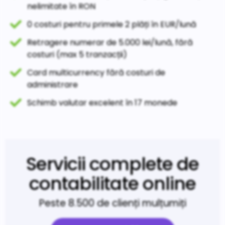
nelimitate în RON
0 costuri pentru primele 2 plăți în EUR/lună
Retragere numerar de 5.000 lei/lună, fără
costuri (max 5 tranzacții)
Card multicurrency fără costuri de
administrare
Schimb valutar excelent în 17 monede
Servicii complete de
contabilitate online
Peste 8.500 de clienți mulțumiți