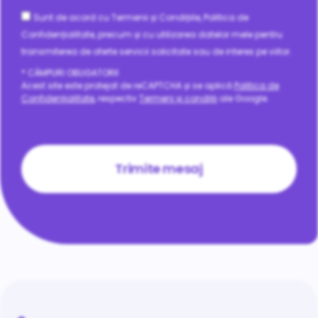
Consent
Sunt de acord cu Termenii și Condițiile, Politica de
Confidențialitate, precum și cu utilizarea datelor mele pentru
transmiterea de oferte servicii solicitate sau de interes pe viitor.
* CÂMPURI OBLIGATORII
Acest site este protejat de reCAPTCHA și se aplică
Politica de
Confidențialitate
, respectiv
Termeni și condiții
ale Google.
CAPTCHA