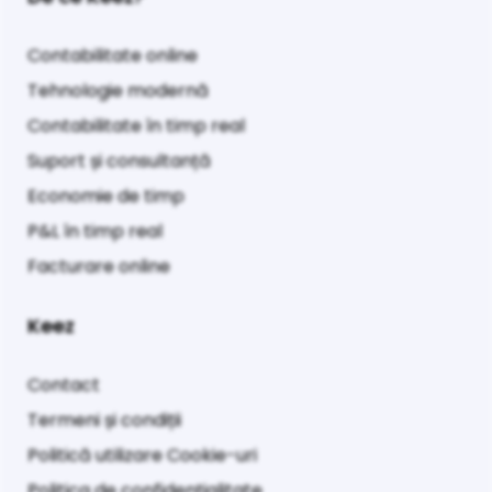
Contabilitate online
Tehnologie modernă
Contabilitate în timp real
Suport și consultanță
Economie de timp
P&L în timp real
Facturare online
Keez
Contact
Termeni și condiții
Politică utilizare Cookie-uri
Politica de confidențialitate