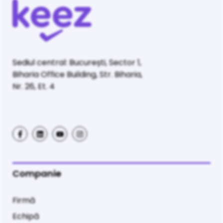
Sediul central: București, Sector 1,
Biharia Office Building, Str. Biharia,
Nr. 26, Et. 4
Companie
Firmă
Echipă