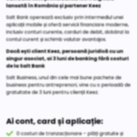
lansată în România și partener Keez
Salt Bank operează exclusiv prin intermediul unei
aplicații mobile și oferă servicii financiare moderne,
inclusiv conturi curente, carduri de debit, dobânzi la
contul curent și schimb valutar avantajos.
Dacă ești client Keez, persoană juridică cu un
singur asociat, ai 3 luni de banking fără costuri
de la Salt Bank
Salt Business, unul din cele mai bune pachete de
business pentru antreprenori, vine cu o perioadă de
gratuitate de 3 luni pentru clienții Keez.
Ai cont, card și aplicație:
0 costuri de tranzacționare – plăți gratuite și