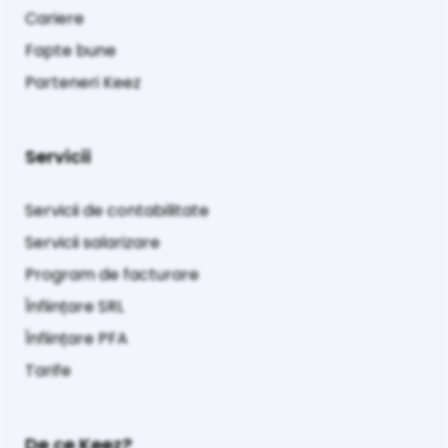
Cariere
Fapte bune
Parteneri Keez
Servicii
Servicii de contabilitate
Servicii salarizare
Program de facturare
Înființare SRL
Înființare PFA
Tarife
De ce Keez?