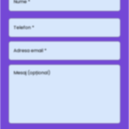
Telefon*
Adresă
email
*
Mesaj
(opțional)