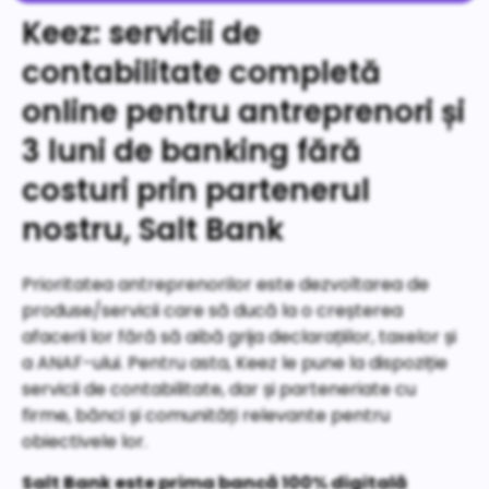
Keez: servicii de
contabilitate completă
online pentru antreprenori și
3 luni de banking fără
costuri prin partenerul
nostru, Salt Bank
Prioritatea antreprenorilor este dezvoltarea de
produse/servicii care să ducă la o creșterea
afacerii lor fără să aibă grija declarațiilor, taxelor și
a ANAF-ului. Pentru asta, Keez le pune la dispoziție
servicii de contabilitate, dar și parteneriate cu
firme, bănci și comunități relevante pentru
obiectivele lor.
Salt Bank este prima bancă 100% digitală