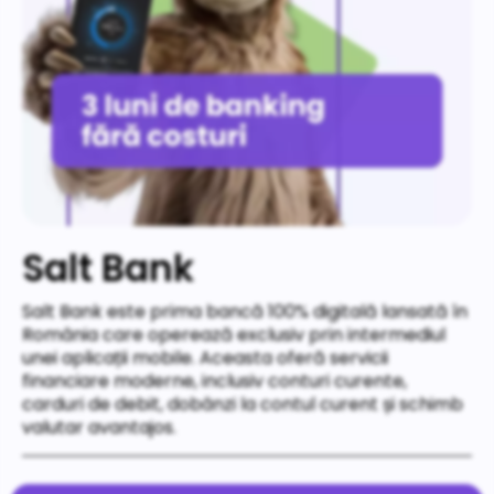
Salt Bank
Salt Bank este prima bancă 100% digitală lansată în
România care operează exclusiv prin intermediul
unei aplicații mobile. Aceasta oferă servicii
financiare moderne, inclusiv conturi curente,
carduri de debit, dobânzi la contul curent și schimb
valutar avantajos.