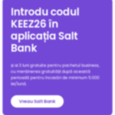
Introdu codul
KEEZ26 în
aplicația Salt
Bank
și ai 3 luni gratuite pentru pachetul business,
cu menținerea gratuității după această
perioadă pentru încasări de minimum 5.000
lei/lună.
Vreau Salt Bank