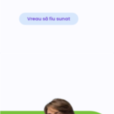
Vreau să fiu sunat