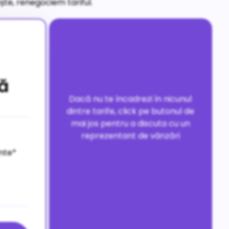
e, renegociem tariful.
ă
Dacă nu te încadrezi în nicunul
dintre tarife, click pe butonul de
mai jos pentru a discuta cu un
reprezentant de vânzări
nte*