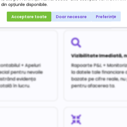
nă experiența contabililor CECCAR atent selectați cu efic
 oferi siguranță fiscală și timp câștigat.
Vizibilitate Imediată, n
ontabilul + Apeluri
Rapoarte P&L + Monitoriza
ecial pentru nevoile
la datele tale financiare 
păstrând evidența
bazate pe cifre reale, nu 
otală în lucru.
pentru afacerea ta.