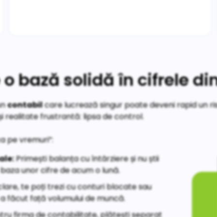
 o bază solidă în cifrele di
un
contabil
care lucrează singur poate deveni rapid un ri
 realitate frustrantă: lipsa de control.
a pe vremuri”:
ale:
Primești balanța cu întârziere și nu știi
pe baza unor cifre de acum o lună.
lare, te poți trezi cu conturi blocate sau
 a făcut față volumului de muncă.
tru firma de contabilitate, plătești separat