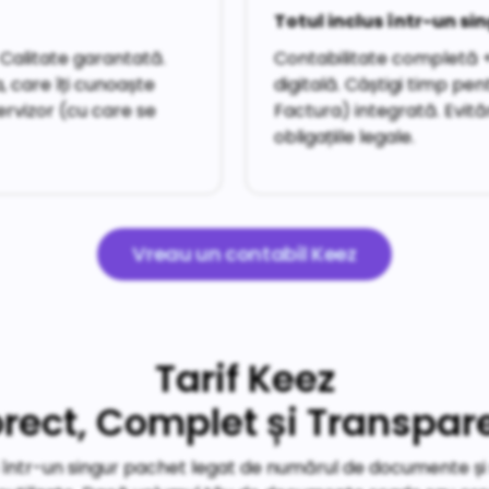
Totul inclus într-un sin
 Calitate garantată.
Contabilitate completă +
a, care îți cunoaște
digitală. Câștigi timp pe
ervizor (cu care se
Factura) integrată. Evit
obligațiile legale.
Vreau un contabil Keez
Tarif Keez
rect, Complet și Transpar
ție într-un singur pachet legat de numărul de documente și 