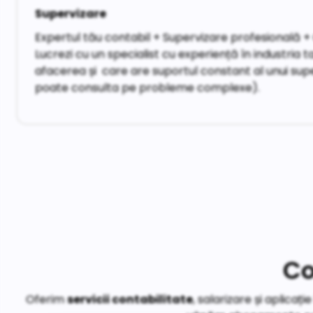
Supervizare
Expertul tău contabil + Supervizare profesională +
Lucrezi cu un specialist cu experiență în industria t
afacerea și care are suportul constant al unui sup
poate consulta pe probleme complexe).
Co
Oferim
servicii contabilitate
, salarizare și aplica