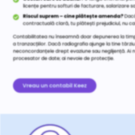
licențe pentru softuri de facturare, salarizare s
Riscul suprem – cine plătește amenda?
Dacă
contractuală clară, tu plătești prejudiciul, nu c
Contabilitatea nu înseamnă doar depunerea la timp a
a tranzacțiilor. Dacă radiografia ajunge la tine târz
neconcordanțele drept evaziune sau neglijență. Ai 
procesator de date; ai nevoie de protecție.
Vreau un contabil Keez