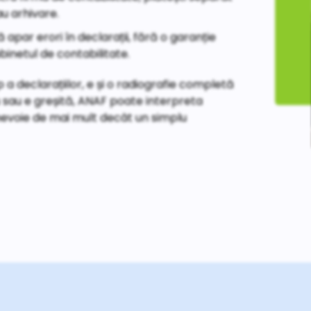
au arhivare.
 apar erori în declarații, fără o garanție
abinetul de contabilitate.
 declarațiilor, e și o radiografie completă
iu sau e greșită, ANAF poate interpreta
nevoie de mai mult decât un simplu