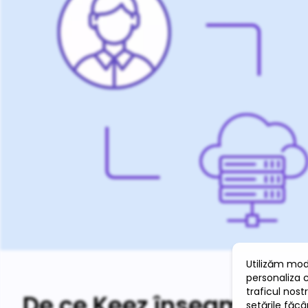
De ce Keez înseamnă mai