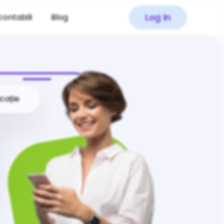
Log in
contabili
Blog
icație