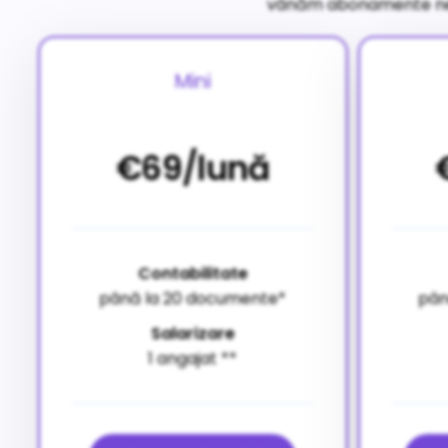
vânăm abonamente neut
Mini
€69/lună
Contabilitate
până la 20 documente*
pân
Salarizare
1 angajat
**