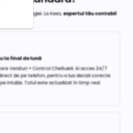
iența tehnologiei. La Keez,
expertul tău contabil
u la final de lună
re Venituri + Control Cheltuieli. Ai acces 24/7
direct de pe telefon, pentru a lua decizii corecte
pe intuiție. Totul este actualizat în timp real