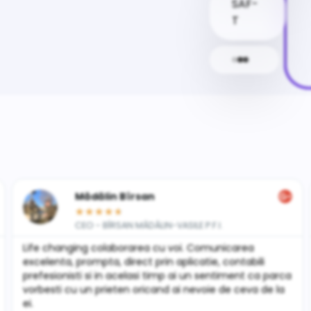
SAF-
T
in Bîrsan
Iosif Bu
★
★
★
★
★
★
BÎRSAN MĂDĂLIN-VASILE P.F.I.
CEO - JOS
laborarea cu voi. Comunicarea
Using Keez services
a, direct prin aplicatie, contabili
happy with the coll
in acelasi timp ai un sentiment ca parca
people. Extremely h
ieten oricand ai nevoie de ceva de la
answers even for a