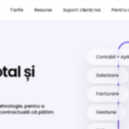
Tarife
Resurse
Suport clienți noi
Pentru 
Contabil + Apl
tal și
Salarizare
Facturare
tehnologie, pentru a
a contractuală că plătim
Gestiune