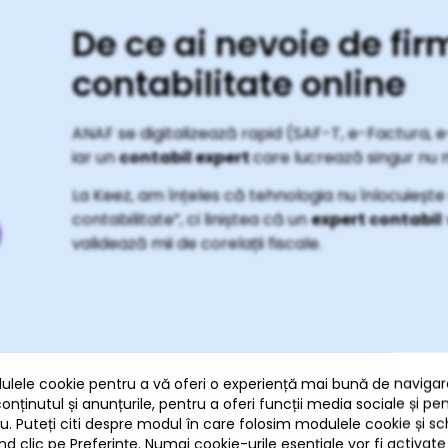
De ce ai nevoie de fi
contabilitate online
ANAF se digitalizează rapid (SAF-T, e-Factura, 
iar un
contabil expert
care lucrează singur nu m
La Keez, am înțeles că tehnologia nu înlocuiește 
contabilitate”, ci liniștea că un
expert contabil
validează mii de corelații fiscale.
 mult decât servicii cont