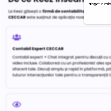
La Keez găsești o
firmă de contabilitate
care combi
CECCAR
este susținut de aplicația noastră pentru a-ți
Contabil Expert CECCAR
Contabil expert + Chat integrat pentru discuții cu c
video incluse. Colaborezi cu un profesionist ales sp
afacerii tale. Discuți simplu și rapid în platformă, 
tuturor interacțiunilor tale pentru o transparență t