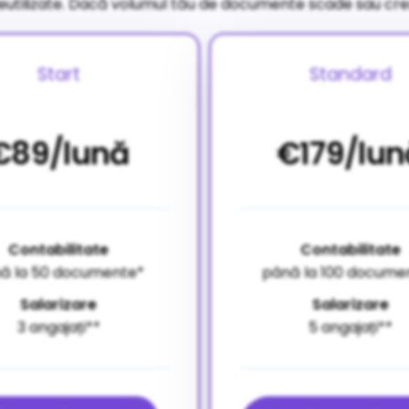
ilizate. Dacă volumul tău de documente scade sau creșt
Start
Standard
€89/lună
€179/lun
Contabilitate
Contabilitate
ă la 50 documente*
până la 100 docume
Salarizare
Salarizare
3 angajați**
5 angajați**