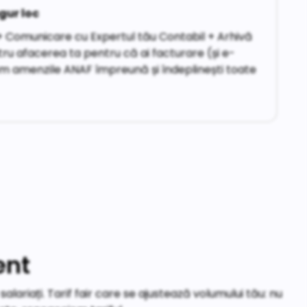
gur loc
 Comunicare cu Expertul tău Contabil + Arhivă
ntru afacerea ta pentru că ai facturare (și e-
ăm amenzile ANAF împreună și îndeplinești toate
ent
salariați.
Tarif fair care se ajustează volumului tău: nu