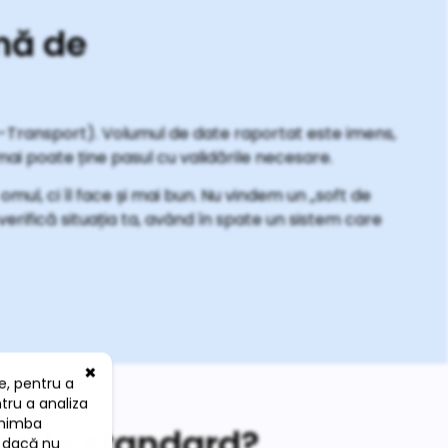
rmă de
e-Transport). Volumul de date raportat este imens,
ai poate ține pasul cu validările necesare.
omul, ci îl face și mai bun. Nu vindem un „soft de
verifică situația ta, având în spate un sistem care
abile standard?