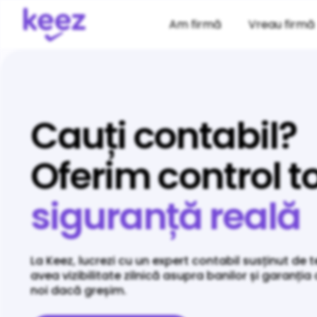
Am firmă
Vreau firmă
Cauți contabil?
Oferim control to
siguranță reală
La Keez, lucrezi cu un expert contabil susținut de 
avea vizibilitate zilnică asupra banilor și garanți
noi dacă greșim.