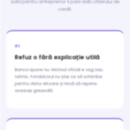
solid pentru antreprenor îi pare slab ofițerului de
credit.
01
Refuz o fără explicație utilă
Banca spune nu. Motivul oficial e vag sau
tehnic. Fondatorul nu știe ce să schimbe
pentru data viitoare și riscă să repete
aceeași greșeală.