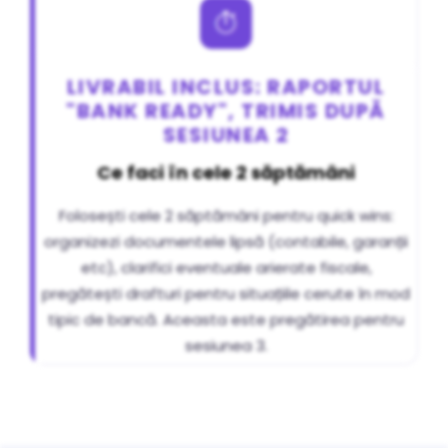
LIVRABIL INCLUS: RAPORTUL
"BANK READY", TRIMIS DUPĂ
SESIUNEA 2
Ce faci în cele 2 săptămâni
Folosești cele 2 săptămâni pentru quick wins:
organizezi documentele lipsă (contabile, garanții
etc), clarifici eventuale arierate fiscale,
pregătești drafturi pentru situațiile cerute în mod
tipic de bancă. Aceasta este pregătirea pentru
sesiunea 3.