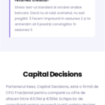
returnez creditul?”
Stress test-ul standard al oricărei analize
bancare. Dacă nu ai rulat scenariul, nu ești
pregătit. Îl facem împreună în sesiunea 2 și te
antrenăm să îl prezinți convingător în
sesiunea 3.
Capital Decisions
Partenerul Keez, Capital Decisions, este o firmă de
CFO Fracțional pentru companii cu cifre de
afaceri între €0.5M și €50M. Echipa lor de
consultanți seniori acoperă toată paleta deciziei