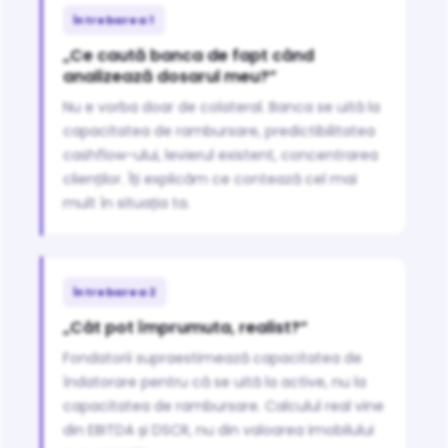
Întrebarea 1
„Ce caută banca de fapt când
analizează dosarul meu?”
Nu e vorba doar de colateral. Banca se uită la
capacitatea de rambursare, predictibilitatea
cashflow-ului, levierul existent, concentrarea
clienților. Îți explicăm ce contează cel mai
mult în situația ta.
Întrebarea 2
„Cât pot împrumuta, realist?”
Fondatorii supraestimează capacitatea de
îndatorare pentru că se uită la active, nu la
capacitatea de rambursare. Calculul real vine
din EBITDA și DSCR, nu din valoarea imobilului