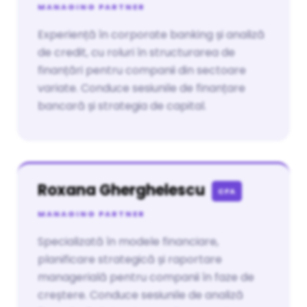
MANAGING PARTNER
Experiență în corporate banking și analiză
de credit, cu roluri în structurarea de
finanțări pentru companii din sectoare
variate. Conduce sesiunile de finanțare
bancară și strategia de capital.
Roxana Gherghelescu
CFA
MANAGING PARTNER
Specializată în modele financiare,
planificare strategică și raportare
managerială pentru companii în faze de
creștere. Conduce sesiunile de analiză