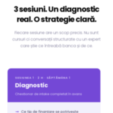
3 sesiuni. Un diagnostic
real. O strategie clară.
Fiecare sesiune are un scop precis. Nu sunt
cursuri ci conversații structurate cu un expert
care știe ce întreabă banca și de ce.
SESIUNEA 1 · 2 H · SĂPTĂMÂNA 1
Diagnostic
Chestionar de intake completat în avans
Ce tip de finanțare se potrivește