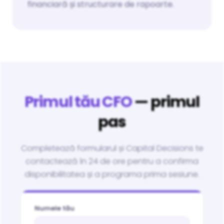
financiară și structurare de rapoarte.
Primul tău CFO
— primul
pas
Completează formularul și Capital Decisions te
contactează în 24 de ore pentru a confirma
disponibilitatea și a programa prima sesiune.
Numele tău