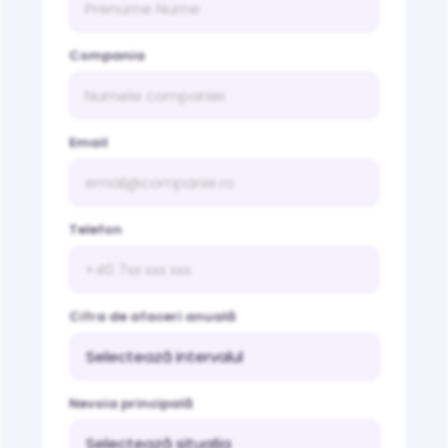
Compania
Email
Telefon
Cifra de afaceri anuală
Nevoia principală