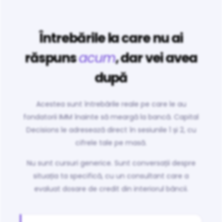
Întrebările la care nu ai
răspuns
acum
, dar vei avea
după
Acestea sunt întrebările reale pe care le au
fondatorii IMM înainte să meargă la bancă. Capital
Decisions le adresează direct în sesiunile 1 și 2, cu
cifrele tale pe masă.
Nu sunt cursuri generice. Sunt conversații despre
situația ta specifică, cu un consultant care a
evaluat dosare de credit din interiorul băncii.