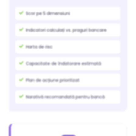
Scor pe 5 dimensiuni
Indicatori calculați vs. praguri bancare
Harta de risc
Capacitate de îndatorare estimată
Plan de acțiune prioritizat
Narativă recomandată pentru bancă