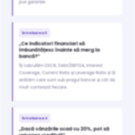
pus garanție.
Întrebarea 3
„Ce indicatori financiari să
îmbunătățesc înainte să merg la
bancă?”
Îți calculăm DSCR, Debt/EBITDA, Interest
Coverage, Current Ratio și Leverage Ratio și îți
arătăm care sunt sub pragul bancar și cât de
mult contează fiecare.
Întrebarea 4
„Dacă vânzările scad cu 20%, pot să