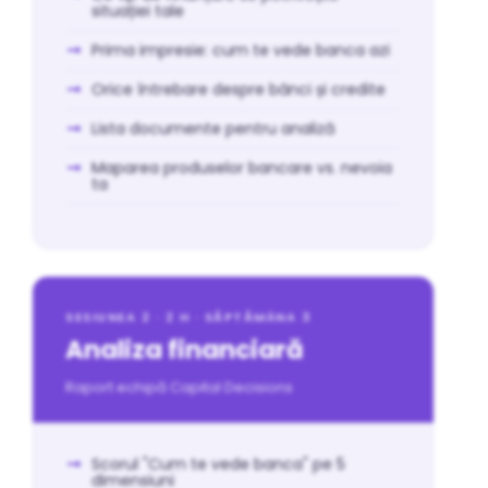
situației tale
Prima impresie: cum te vede banca azi
Orice întrebare despre bănci și credite
Lista documente pentru analiză
Maparea produselor bancare vs. nevoia
ta
SESIUNEA 2 · 2 H · SĂPTĂMÂNA 3
Analiza financiară
Raport echipă Capital Decisions
Scorul "Cum te vede banca" pe 5
dimensiuni