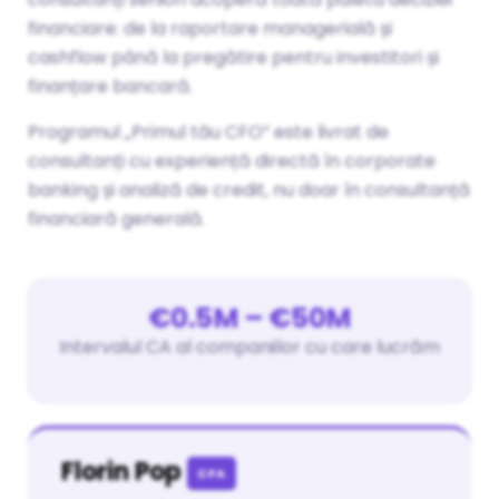
financiare: de la raportare managerială și
cashflow până la pregătire pentru investitori și
finanțare bancară.
Programul „Primul tău CFO” este livrat de
consultanți cu experiență directă în corporate
banking și analiză de credit, nu doar în consultanță
financiară generală.
€0.5M – €50M
Intervalul CA al companiilor cu care lucrăm
Florin Pop
CFA