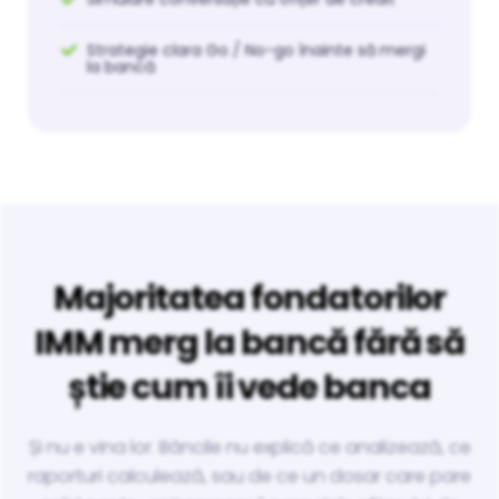
Strategie clara Go / No-go înainte să mergi
la bancă
Majoritatea fondatorilor
IMM merg la bancă fără să
știe cum îi vede banca
Și nu e vina lor. Băncile nu explică ce analizează, ce
raporturi calculează, sau de ce un dosar care pare