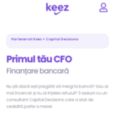
Parteneriat Keez × Capital Decisions
Primul tău CFO
Finanțare bancară
Nu știi dacă ești pregătit să mergi la bancă? Sau ai
mai încercat și nu ai înțeles refuzul? 3 sesiuni cu un
consultant Capital Decisions care a stat de
cealaltă parte a mesei.