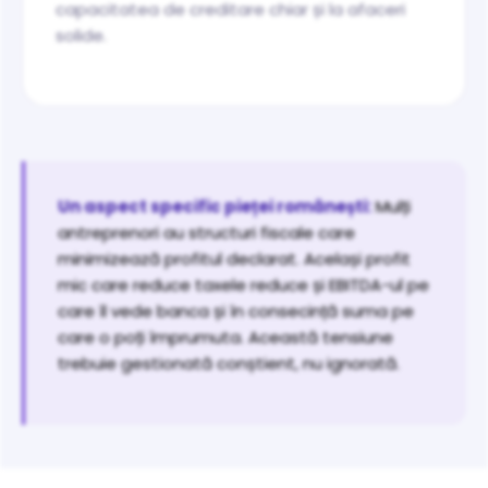
capacitatea de creditare chiar și la afaceri
solide.
Un aspect specific pieței românești:
Mulți
antreprenori au structuri fiscale care
minimizează profitul declarat. Același profit
mic care reduce taxele reduce și EBITDA-ul pe
care îl vede banca și în consecință suma pe
care o poți împrumuta. Această tensiune
trebuie gestionată conștient, nu ignorată.