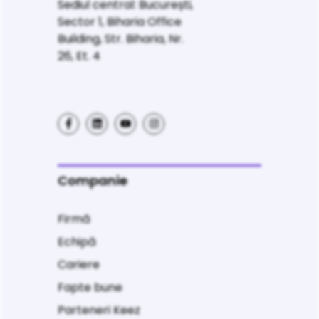
Sediul central: București,
Sector 1, Biharia Office
Building, Str. Biharia, Nr.
26, Et. 4
Companie
Firmă
Echipă
Cariere
Fapte bune
Parteneri Keez