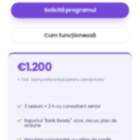
Solicită programul
Cum funcționează
€1.200
+ TVA · tarif preferențial pentru clienții Keez
3 sesiuni × 2 h cu consultant senior
Raportul "Bank Ready": scor, riscuri, plan de
acțiune
Simulare conversație cu ofițer de credit