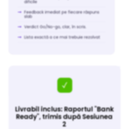
dificile
Feedback imediat pe fiecare răspuns
slab
Verdict Go/No-go, clar, în scris.
Lista exactă a ce mai trebuie rezolvat
Livrabil inclus: Raportul "Bank
Ready", trimis după Sesiunea
2