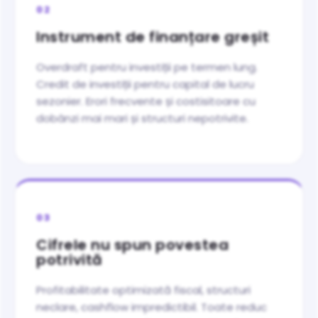
02
Instrument de finanțare greșit
Overdraft pentru investiții pe termen lung.
Credit de investiții pentru capital de lucru
sezonier. Erori frecvente și costisitoare cu
dobânzi mai mari și structuri nepotrivite.
03
Cifrele nu spun povestea
potrivită
Profitabilitate optimizată fiscal, structuri
neclare, cashflow impredictibil. Toate reduc