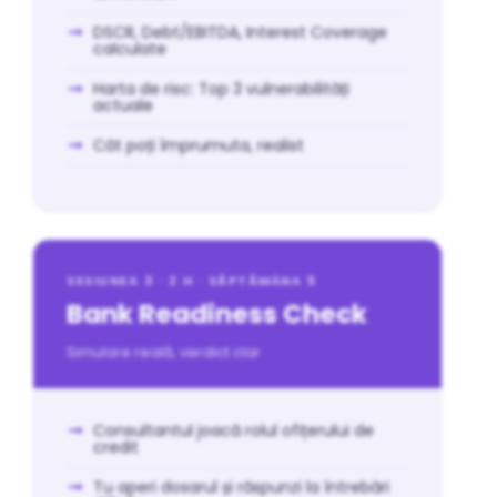
DSCR, Debt/EBITDA, Interest Coverage
calculate
Harta de risc: Top 3 vulnerabilități
actuale
Cât poți împrumuta, realist
SESIUNEA 3 · 2 H · SĂPTĂMÂNA 5
Bank Readiness Check
Simulare reală, verdict clar
Consultantul joacă rolul ofițerului de
credit
Tu aperi dosarul și răspunzi la întrebări