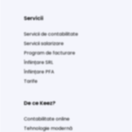
Servicii
Servicii de contabilitate
Servicii salarizare
Program de facturare
Înființare SRL
Înființare PFA
Tarife
De ce Keez?
Contabilitate online
Tehnologie modernă