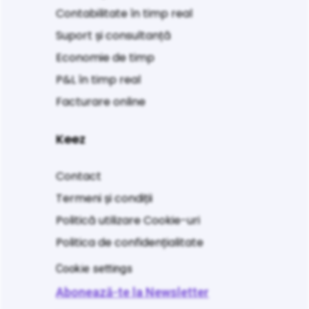
Contabilitate în timp real
Suport și consultanță
Economie de timp
P&L în timp real
Facturare online
Keez
Contact
Termeni și condiții
Politică utilizare Cookie-uri
Politica de confidențialitate
Cookie settings
Abonează-te la Newsletter