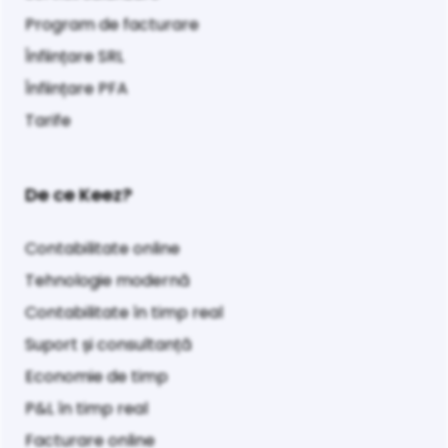
Program de facturare
Înființare SRL
Înființare PFA
Tarife
De ce Keez?
Contabilitate online
Tehnologie modernă
Contabilitate în timp real
Suport și consultanță
Economie de timp
P&L în timp real
Facturare online