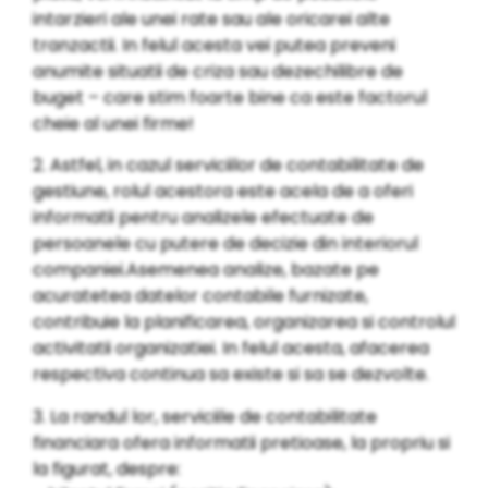
intarzieri ale unei rate sau ale oricarei alte
tranzactii. In felul acesta vei putea preveni
anumite situatii de criza sau dezechilibre de
buget – care stim foarte bine ca este factorul
cheie al unei firme!
2. Astfel, in cazul serviciilor de contabilitate de
gestiune, rolul acestora este acela de a oferi
informatii pentru analizele efectuate de
persoanele cu putere de decizie din interiorul
companiei.Asemenea analize, bazate pe
acuratetea datelor contabile furnizate,
contribuie la planificarea, organizarea si controlul
activitatii organizatiei. In felul acesta, afacerea
respectiva continua sa existe si sa se dezvolte.
3. La randul lor, serviciile de contabilitate
financiara ofera informatii pretioase, la propriu si
la figurat, despre: