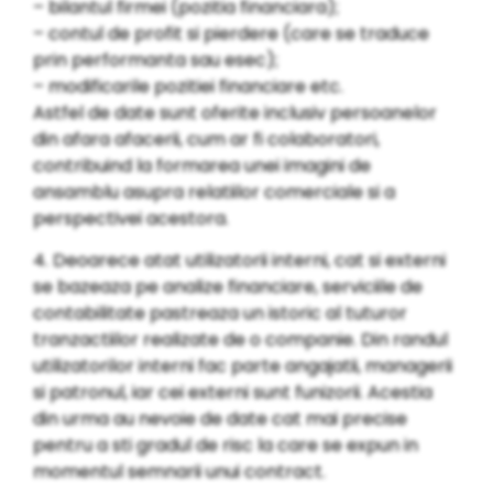
– bilantul firmei (pozitia financiara);
– contul de profit si pierdere (care se traduce
prin performanta sau esec);
– modificarile pozitiei financiare etc.
Astfel de date sunt oferite inclusiv persoanelor
din afara afacerii, cum ar fi colaboratori,
contribuind la formarea unei imagini de
ansamblu asupra relatiilor comerciale si a
perspectivei acestora.
4. Deoarece atat utilizatorii interni, cat si externi
se bazeaza pe analize financiare, serviciile de
contabilitate pastreaza un istoric al tuturor
tranzactiilor realizate de o companie. Din randul
utilizatorilor interni fac parte angajatii, managerii
si patronul, iar cei externi sunt funizorii. Acestia
din urma au nevoie de date cat mai precise
pentru a sti gradul de risc la care se expun in
momentul semnarii unui contract.