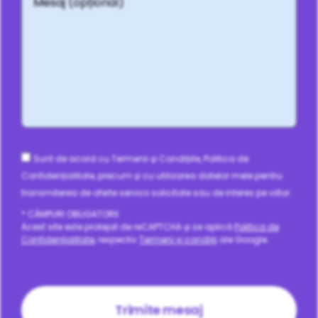
Consent
Sunt de acord cu Termenii și Condițiile, Politica de
Confidențialitate, precum și cu utilizarea datelor mele pentru
transmiterea de oferte servicii solicitate sau de interes pe viitor.
* CÂMPURI OBLIGATORII
Acest site este protejat de reCAPTCHA și se aplică
Politica de
Confidențialitate
, respectiv
Termeni și condiții
ale Google.
CAPTCHA