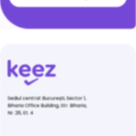
Sediul central: București, Sector 1,
Biharia Office Building, Str. Biharia,
Nr. 26, Et. 4