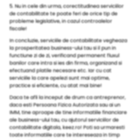
5. Nu in cele din urma, corectitudinea serviciilor
de contabilitate te poate feri de orice tip de
probleme legislative, in cazul controalelor
fiscale!
In concluzie, serviciile de contabilitate vegheaza
la prosperitatea business-ului tau si il pun in
functiune zi de zi, verificand permanent fluxul
banilor care intra si ies din firma, organizand si
efectuand platile necesare etc. Iar cu cat
serviciile la care apelezi sunt mai optime,
practice si eficiente, cu atat mai bine!
Daca te afli la inceput de drum ca antreprenor,
daca esti Persoana Fizica Autorizata sau ai un
IMM, tine aproape de tine informatiile financiare
ale business-ului tau, cu ajutorul serviciilor de
contabilitate digitala, keez.ro! Poti sa urmaresti
toate informatiile care te intereseaza in timp