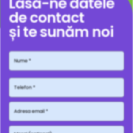
Lasă-ne datele
de contact
și te sunăm noi
Nume
*
Telefon*
Adresă
email
*
Mesaj
(opțional)