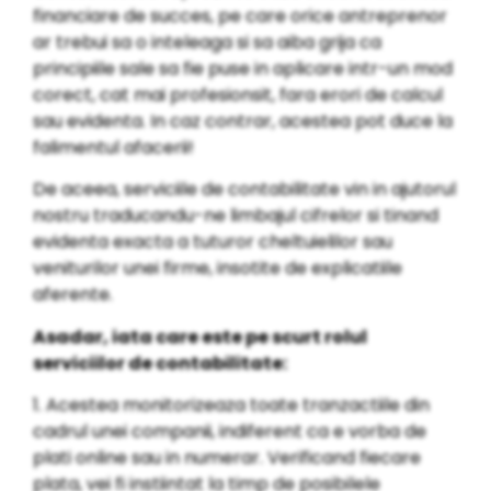
financiare de succes, pe care orice antreprenor
ar trebui sa o inteleaga si sa aiba grija ca
principiile sale sa fie puse in aplicare intr-un mod
corect, cat mai profesionsit, fara erori de calcul
sau evidenta. In caz contrar, acestea pot duce la
falimentul afacerii!
De aceea, serviciile de contabilitate vin in ajutorul
nostru traducandu-ne limbajul cifrelor si tinand
evidenta exacta a tuturor cheltuielilor sau
veniturilor unei firme, insotite de explicatiile
aferente.
Asadar, iata care este pe scurt rolul
serviciilor de contabilitate:
1. Acestea monitorizeaza toate tranzactiile din
cadrul unei companii, indiferent ca e vorba de
plati online sau in numerar. Verificand fiecare
plata, vei fi instiintat la timp de posibilele