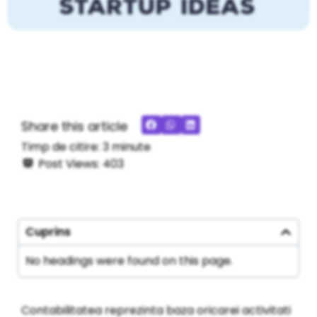
Share this article
Timp de citire:
3
minute
Post Views:
403
Cuprins
No headings were found on this page.
Contabilitatea reprezinta baza oricarei activitati