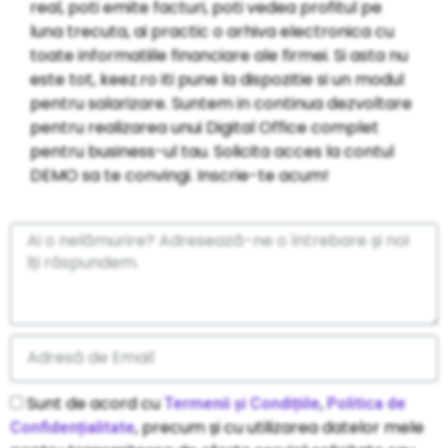
real, poti emite facturi, poti vedea profitul pe
luna trecuta, ai practic o arhiva electronica cu
toate informatiile financiare ale firmei. Si asta nu
este tot, keez.ro iti pune la dispozitie si un modul
pentru salarizare. Suntem in continua dezvoltare
pentru realizarea unui Digital Office complet
pentru business-ul tau. Solicita acces la contul
DEMO sa te convingi. Inscrie-te acum!
Sunt de acord cu
,
Termenii și Condițiile
Politica de
, precum și cu utilizarea datelor mele
Confidențialitate