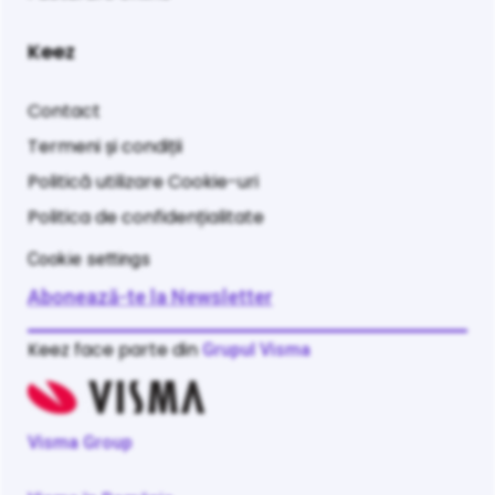
Keez
Contact
Termeni și condiții
Politică utilizare Cookie-uri
Politica de confidențialitate
Cookie settings
Abonează-te la Newsletter
Keez face parte din
Grupul Visma
Visma Group