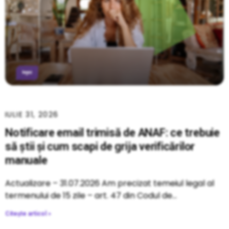
IULIE 31, 2026
Notificare email trimisă de ANAF: ce trebuie
să știi și cum scapi de grija verificărilor
manuale
Actualizare – 31.07.2026 Am precizat temeiul legal al
termenului de 15 zile – art. 47 din Codul de
Citește articol »