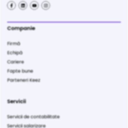
Companie
Firmă
Echipă
Cariere
Fapte bune
Parteneri Keez
Servicii
Servicii de contabilitate
Servicii salarizare