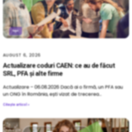
AUGUST 6, 2026
Actualizare coduri CAEN: ce au de făcut
SRL, PFA și alte firme
Actualizare – 06.08.2026 Dacă ai o firmă, un PFA sau
un ONG în România, ești vizat de trecerea
Citește articol »